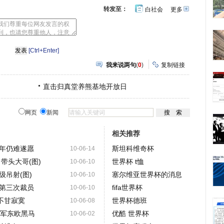
转发至：
白社会
更多
开
心
豆
网
瓣
[Ctrl+Enter]
我来说两句
(
0
)
复制链接
直击归真堂养熊基地开放日
网页
新闻
相关推荐
年仍难遂愿
斯坦科维奇杯
10-06-14
带头大哥(图)
世界杯 t恤
10-06-10
吊射(图)
塞尔维亚世界杯的消息
10-06-10
第三次裁员
fifa世界杯
10-06-10
不甘寂寞
世界杯德班
10-06-08
领军东欧黑马
优酷 世界杯
10-06-02