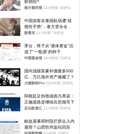
权销毁?
南方都市报
12小时前
36评论
中国游客在泰国机场遭“歧
视性手势”，泰方责令全面
调查，对责任人采取最严厉
新黄河
11小时前
74评论
处分
茅台，终于从“液体黄金”活
成了“一瓶酒”的样子
中国基金报
19小时前
53评论
国内顶级富豪补缴最多500
亿，万亿海外资产难藏了？
大猫财经Pro
10小时前
28评论
阿根廷足协致函因凡蒂诺：
正确道路是继续在您领导下
足坛欧美汇
11小时前
55评论
献血屋暴雨时阻拦群众入内
避雨？山西忻州血站回应
中国新闻网
8小时前
23评论