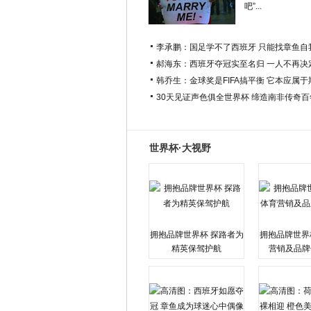
吧”...
李承鹏：国足学不了西班牙 只能找章鱼自
郝海东：西班牙夺冠实至名归 一人不再决
韩乔生：金球奖是FIFA搞平衡 它本应属
30天见证声色俱全世界杯 缔造南非传奇
世界杯·大视野
拥抱品牌世界杯 探路者为
拥抱品牌世界
精英保驾护航
营销及品牌