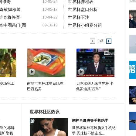
科维奇
世界杯赛程表
10-05-24
奇献媚穆帅
世界杯盘口分析
10-05-17
科维奇将停赛
世界杯下注
10-04-22
奇中圈吊门(图
世界杯小组赛分组
09-10-19
1/3
赛场完工
南非世界杯球星贴纸在
贝克汉姆无缘世界杯 卡
巴西热卖
佩罗邀其"压阵"
世界杯社区热议
胸神再展胸夹手机绝学
迷的标牌
世界杯胸神再展胸夹手机绝
雷斯 娶我
学 秀球技不慎走光...