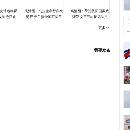
女球迷半裸
高清图：乌拉圭举行庆祝
高清图：荷兰队回国虽败
女惊艳狂欢
游行 弗兰接受国家奖章
犹荣 女王开心接见队员
更多>>
我要发布