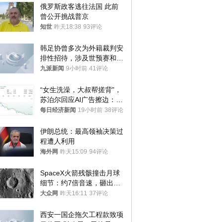
俄罗斯政客逃往法国 此前
曾公开挑战普京
知世
昨天18:38
93评论
韩足协曾多次为外籍裁判安
排性招待，涉及世预赛和奥
预赛，韩足协回应
九派新闻
9小时前
41评论
“女生洗澡，大叔帮搓背”，
苏泊尔回应AI广告擦边：视
频全下架，已强化内容管理
每日经济新闻
19小时前
38评论
与审核
伊朗总统：最高领袖决策过
程遭人利用
海外网
昨天15:09
94评论
SpaceX火箭残骸撞击月球
细节：约7倍音速，砸出直
径约30米撞击坑
大众网
昨天16:11
37评论
西安一国企拖欠工程款致项