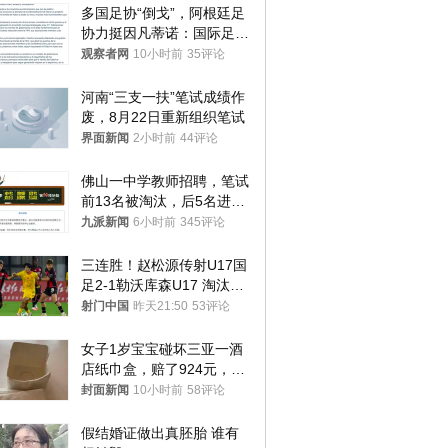
多国足协“倒戈”，阿根廷足
协力挺因凡蒂诺：国际足联
今后应继续在其领导下前行
观察者网
10小时前
35评论
河南“三支一扶”笔试成绩作
废，8月22日重新组织笔试
界面新闻
2小时前
44评论
佛山一中学教师招聘，笔试
前13名被淘汰，后5名进体
检，被疑萝卜岗，官方通
九派新闻
6小时前
345评论
报：已叫停
三连胜！赵松源传射U17国
足2-1勒沃库森U17 淘汰赛
将战河床
射门中国
昨天21:50
53评论
女子1岁宝宝碰坏三亚一酒
店纸巾盒，赔了924元，发
帖吐槽后酒店退还一半的
封面新闻
10小时前
58评论
钱，当地市监局回应
假结婚证做出真胚胎 谁有