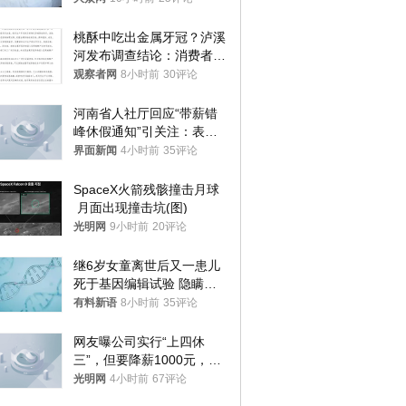
桃酥中吃出金属牙冠？泸溪
河发布调查结论：消费者已
澄清，所发视频情况不属实
观察者网
8小时前
30评论
河南省人社厅回应“带薪错
峰休假通知”引关注：表述
不够准确，待修改后印发
界面新闻
4小时前
35评论
SpaceX火箭残骸撞击月球
 月面出现撞击坑(图)
光明网
9小时前
20评论
继6岁女童离世后又一患儿
死于基因编辑试验 隐瞒一
年才对外披露
有料新语
8小时前
35评论
网友曝公司实行“上四休
三”，但要降薪1000元，不
接受只能辞职
光明网
4小时前
67评论