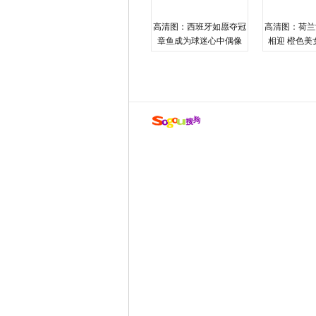
高清图：西班牙如愿夺冠
高清图：荷兰
章鱼成为球迷心中偶像
相迎 橙色美