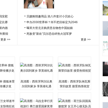
我安慰
贝嫂购情趣用品 添八件套讨小贝欢心
定比赛
申办2030世界杯？何不把目标定为2046
于斯内德
曝郑大世北京购房意在物色中国姑娘
百年辉煌
死敌变“新欢”贝尔恐击碎热火冠军梦
更多 >>
更多 >>
杯 搜狐体育
高清图：西班牙阿尔比奥
高清图：西班牙队纳瓦斯
传播沙龙
尔回到家乡 享英雄礼遇
荣归故里 接受热情祝贺