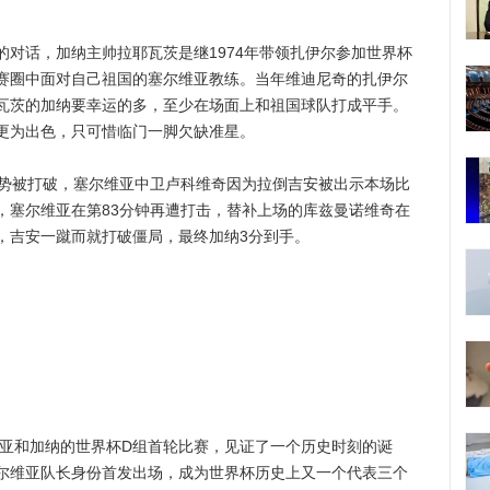
话，加纳主帅拉耶瓦茨是继1974年带领扎伊尔参加世界杯
赛圈中面对自己祖国的塞尔维亚教练。当年维迪尼奇的扎伊尔
瓦茨的加纳要幸运的多，至少在场面上和祖国球队打成平手。
更为出色，只可惜临门一脚欠缺准星。
势被打破，塞尔维亚中卫卢科维奇因为拉倒吉安被出示本场比
，塞尔维亚在第83分钟再遭打击，替补上场的库兹曼诺维奇在
，吉安一蹴而就打破僵局，最终加纳3分到手。
和加纳的世界杯D组首轮比赛，见证了一个历史时刻的诞
尔维亚队长身份首发出场，成为世界杯历史上又一个代表三个