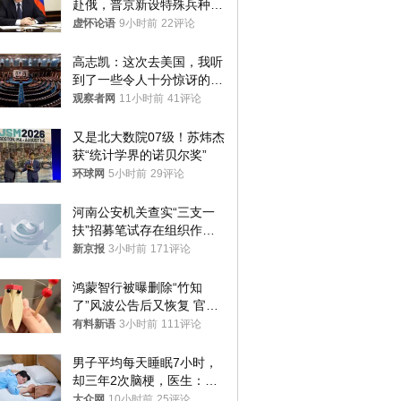
赴俄，普京新设特殊兵种，
76岁老将扛旗
虚怀论语
9小时前
22评论
高志凯：这次去美国，我听
到了一些令人十分惊讶的消
息
观察者网
11小时前
41评论
又是北大数院07级！苏炜杰
获“统计学界的诺贝尔奖”
环球网
5小时前
29评论
河南公安机关查实“三支一
扶”招募笔试存在组织作弊
犯罪行为
新京报
3小时前
171评论
鸿蒙智行被曝删除“竹知
了”风波公告后又恢复 官媒
曾力挺：劝华为要大度的，
有料新语
3小时前
111评论
你们适不适合？
男子平均每天睡眠7小时，
却三年2次脑梗，医生：这
样睡觉更伤身
大众网
10小时前
25评论