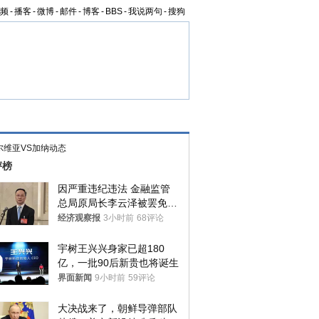
频
-
播客
-
微博
-
邮件
-
博客
-
BBS
-
我说两句
-
搜狗
尔维亚VS加纳动态
评榜
因严重违纪违法 金融监管
总局原局长李云泽被罢免全
国人大代表
经济观察报
3小时前
68评论
宇树王兴兴身家已超180
亿，一批90后新贵也将诞生
界面新闻
9小时前
59评论
大决战来了，朝鲜导弹部队