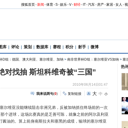
搜狐首页
-
新闻
-
体育
-
S
-
娱乐
-
V
-
财经
-
IT
-
汽车
-
房产
-
家居
-
女人
-
视
图库
|
评论
|
策划
|
数据库
|
赛程
|
积分
|
射手
|
微博
杯D组：德国、澳大利亚、塞尔维亚、加纳
>
南非世界杯D组：塞尔维亚VS加纳
>
塞
热
绝对找抽 斯坦科维奇被“三国”
2010年06月14日01:47
大
中
我来说两句
(
0
)
复制链接
小
塞尔维亚没能继续阻击非洲兄弟，反被加纳抓住终场前的一次
抛开那个进球，这场比赛真的是乏善可陈，就像之前的阿尔及利亚
打酱油的。算上前身南斯拉夫和塞黑的成绩，输球的塞尔维亚