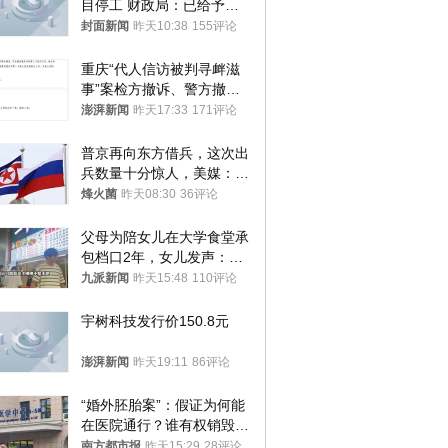
目停工 财政局：已给予处
分，正督促整改
封面新闻
昨天10:38
155评论
重庆“代人信访被判寻衅滋
事”案检方撤诉、警方撤
案，两被告人获国赔
澎湃新闻
昨天17:33
171评论
普京再向东方借兵，这次出
兵数量十分惊人，美媒：俄
朝要动真格？
烽火菌
昨天08:30
36评论
父母为陪女儿在大学食堂承
包档口2年，女儿发声：初
衷是为了陪伴，毕业后将不
九派新闻
昨天15:48
110评论
再营业
宇树科技发行价150.8元
澎湃新闻
昨天19:11
86评论
“婚外胚胎案”：假证为何能
在医院通行？谁有权销毁胚
胎？
南方都市报
昨天15:29
28评论