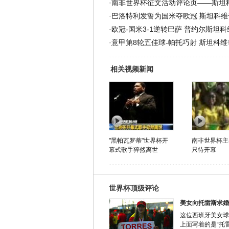
·
南非世界杯征文活动评论页——斯坦
·
巴洛特利发誓为国米夺欧冠 斯坦科维
·
欧冠-国米3-1逆转巴萨 普约尔斯坦
·
意甲第8轮五佳球-帕托巧射 斯坦科维
相关视频新闻
"黑帕瓦罗蒂"世界杯开
南非世界杯主
幕式歌手猝然离世
只待开幕
世界杯顶级评论
美女向托雷斯求婚
这位西班牙美女球
上面写着的是“托