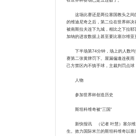
在世界杯赛场已是五连败了。
这场比赛还是两位塞国教头之间的对
的维迪尼奇之后，第二位在世界杯决
被南斯拉夫连下九城，相比之下拉耶
加纳的进攻数据上甚至要比塞尔维亚
下半场第74分钟，场上的人数均
赛第二张黄牌罚下。屋漏偏逢连夜雨
己方禁区内不慎手球，主裁判罚点球
人物
参加世界杯创造历史
斯坦科维奇被“三国”
新快报讯 （记者 叶慧）塞尔维亚
生。效力国际米兰的斯坦科维奇以塞