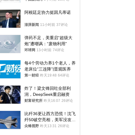
阿根廷足协力挺因凡蒂诺
澎湃新闻
11小时前
37评论
弹药不足，美重启“超级大
炮”遭嘲讽：“废物利用”
环球网
13小时前
74评论
每4个劳动力养1个老人，养
老床位“三连降”|晋观医养
第一财经
昨天19:48
64评论
炸了！梁文锋回吐全部利
润，DeepSeek重启融资
财富研究所
昨天16:07
26评论
比歼36更让西方恐慌！沈飞
歼50破空亮相，美军没攻克
的技术被拿下
尖锋视野
昨天13:31
26评论