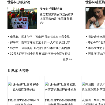
世界杯顶级评论
世界杯社区热
美女向托雷斯求婚
这位西班牙美女球迷的标牌
上面写着的是“托雷斯 娶我
吧”...
李承鹏：国足学不了西班牙 只能找章鱼自我安慰
贝嫂购情趣用
郝海东：西班牙夺冠实至名归 一人不再决定比赛
申办2030世
韩乔生：金球奖是FIFA搞平衡 它本应属于斯内德
曝郑大世北京
30天见证声色俱全世界杯 缔造南非传奇百年辉煌
死敌变“新欢
更多 >>
世界杯·大视野
拥抱品牌世界杯 探路者为
拥抱品牌世界杯 搜狐体育
高清图：西班牙阿
精英保驾护航
营销及品牌传播沙龙
尔回到家乡 享英