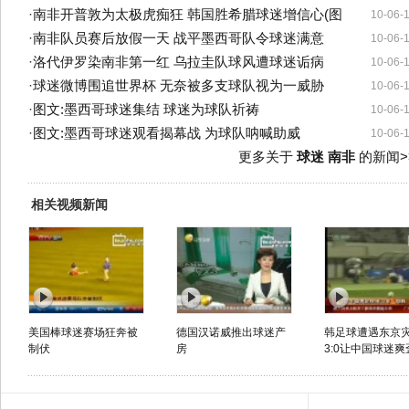
·
南非开普敦为太极虎痴狂 韩国胜希腊球迷增信心(图
10-06-
·
南非队员赛后放假一天 战平墨西哥队令球迷满意
10-06-
·
洛代伊罗染南非第一红 乌拉圭队球风遭球迷诟病
10-06-
·
球迷微博围追世界杯 无奈被多支球队视为一威胁
10-06-
·
图文:墨西哥球迷集结 球迷为球队祈祷
10-06-
·
图文:墨西哥球迷观看揭幕战 为球队呐喊助威
10-06-
更多关于
球迷 南非
的新闻>
相关视频新闻
美国棒球迷赛场狂奔被
德国汉诺威推出球迷产
韩足球遭遇东京
制伏
房
3:0让中国球迷爽