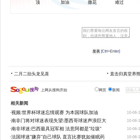
顶
加油
撒花
难过
[Ctrl+Enter]
二月二抬头龙见喜
直击归真堂养
上网从搜狗开始
网页
新闻
相关新闻
·
视频:世界杯球迷忘情观赛 为本国球队加油
10-06-
·
南非门将对球迷表现失望:墨西哥球迷声浪巨大
10-06-
·
南非球迷:巴西最具冠军相 法意阿都是"垃圾"
10-06-
·
法国球迷"嫌弃"自己球队 直言比赛犹如催眠药
10-06-