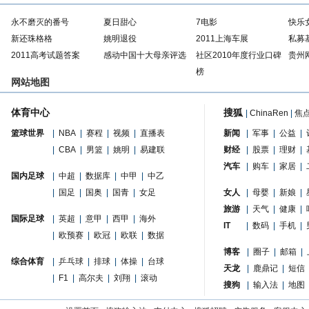
永不磨灭的番号
夏日甜心
7电影
快乐
新还珠格格
姚明退役
2011上海车展
私募
2011高考试题答案
感动中国十大母亲评选
社区2010年度行业口碑
贵州
榜
网站地图
体育中心
搜狐
|
ChinaRen
|
焦
篮球世界
|
NBA
|
赛程
|
视频
|
直播表
新闻
|
军事
|
公益
|
|
CBA
|
男篮
|
姚明
|
易建联
财经
|
股票
|
理财
|
汽车
|
购车
|
家居
|
国内足球
|
中超
|
数据库
|
中甲
|
中乙
|
国足
|
国奥
|
国青
|
女足
女人
|
母婴
|
新娘
|
旅游
|
天气
|
健康
|
国际足球
|
英超
|
意甲
|
西甲
|
海外
IT
|
数码
|
手机
|
|
欧预赛
|
欧冠
|
欧联
|
数据
博客
|
圈子
|
邮箱
|
综合体育
|
乒乓球
|
排球
|
体操
|
台球
天龙
|
鹿鼎记
|
短信
|
F1
|
高尔夫
|
刘翔
|
滚动
搜狗
|
输入法
|
地图