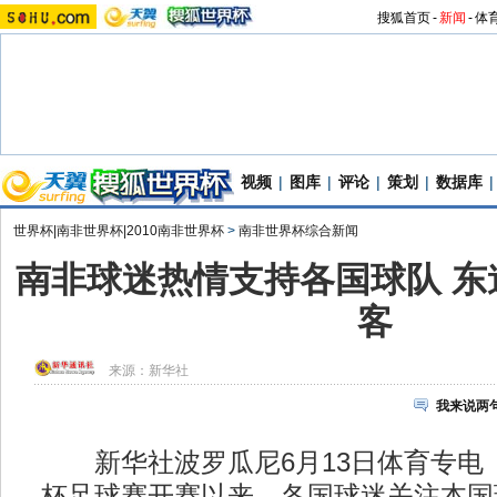
搜狐首页
-
新闻
-
体
视频
|
图库
|
评论
|
策划
|
数据库
|
世界杯|南非世界杯|2010南非世界杯
>
南非世界杯综合新闻
南非球迷热情支持各国球队 东
客
来源：
新华社
我来说两
新华社波罗瓜尼6月13日体育专电
杯足球赛开赛以来，各国球迷关注本国