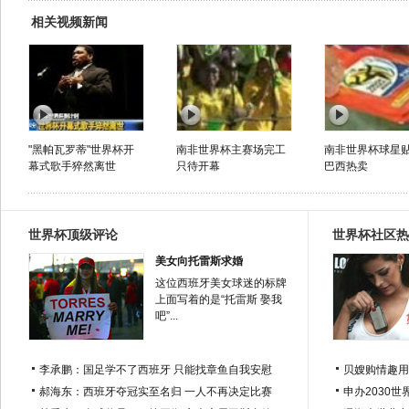
相关视频新闻
"黑帕瓦罗蒂"世界杯开
南非世界杯主赛场完工
南非世界杯球星
幕式歌手猝然离世
只待开幕
巴西热卖
世界杯顶级评论
世界杯社区热
美女向托雷斯求婚
这位西班牙美女球迷的标牌
上面写着的是“托雷斯 娶我
吧”...
李承鹏：国足学不了西班牙 只能找章鱼自我安慰
贝嫂购情趣用
郝海东：西班牙夺冠实至名归 一人不再决定比赛
申办2030世