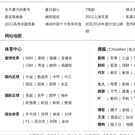
永不磨灭的番号
夏日甜心
7电影
快乐
新还珠格格
姚明退役
2011上海车展
私募
2011高考试题答案
感动中国十大母亲评选
社区2010年度行业口碑
贵州
榜
网站地图
体育中心
搜狐
|
ChinaRen
|
焦
篮球世界
|
NBA
|
赛程
|
视频
|
直播表
新闻
|
军事
|
公益
|
|
CBA
|
男篮
|
姚明
|
易建联
财经
|
股票
|
理财
|
汽车
|
购车
|
家居
|
国内足球
|
中超
|
数据库
|
中甲
|
中乙
|
国足
|
国奥
|
国青
|
女足
女人
|
母婴
|
新娘
|
旅游
|
天气
|
健康
|
国际足球
|
英超
|
意甲
|
西甲
|
海外
IT
|
数码
|
手机
|
|
欧预赛
|
欧冠
|
欧联
|
数据
博客
|
圈子
|
邮箱
|
综合体育
|
乒乓球
|
排球
|
体操
|
台球
天龙
|
鹿鼎记
|
短信
|
F1
|
高尔夫
|
刘翔
|
滚动
搜狗
|
输入法
|
地图