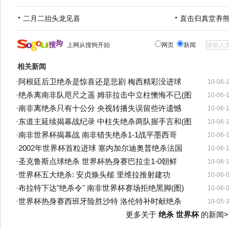
二月二抬头龙见喜
直击归真堂养
上网从搜狗开始
网页
新闻
相关新闻
·
阿根廷后卫绝杀是惊喜还是悲剧 梅西精彩没进球
10-06-
·
绝杀离南非队咫尺之遥 姆菲拉击中立柱懊悔不已(图
10-06-
·
南非离绝杀只有十公分 央视转播失误留些许遗憾
10-06-
·
东道主延续揭幕战纪录 中柱失绝杀两队握手言和(图
10-06-
·
南非世界杯揭幕战 南非错失绝杀1-1战平墨西哥
10-06-
·
2002年世界杯首粒进球 塞内加尔迪奥普绝杀法国
10-06-
·
圣克鲁斯点球绝杀 世界杯热身赛巴拉圭1-0朝鲜
10-06-
·
世界杯五大绝杀: 安贞焕头槌 里维拉推射建功
10-06-
·
布拉特下达"绝杀令" 南非世界杯赛场拒绝黑脚(图)
10-06-
·
世界杯热身赛西班牙险胜沙特 洛伦特补时献绝杀
10-05-
更多关于
绝杀 世界杯
的新闻>