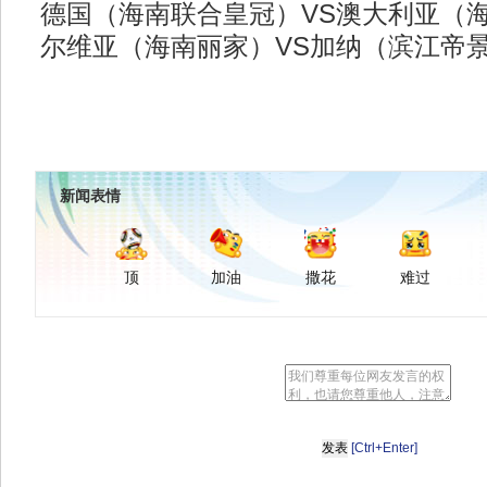
德国（海南联合皇冠）VS澳大利亚（
尔维亚（海南丽家）VS加纳（滨江帝
新闻表情
顶
加油
撒花
难过
[Ctrl+Enter]