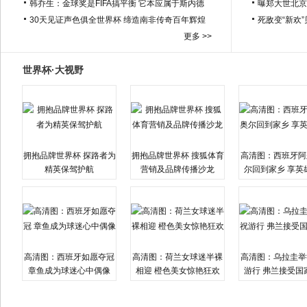
韩乔生：金球奖是FIFA搞平衡 它本应属于斯内德
曝郑大世北京
30天见证声色俱全世界杯 缔造南非传奇百年辉煌
死敌变“新欢
更多 >>
世界杯·大视野
拥抱品牌世界杯 探路者为
拥抱品牌世界杯 搜狐体育
高清图：西班牙阿
精英保驾护航
营销及品牌传播沙龙
尔回到家乡 享英
高清图：西班牙如愿夺冠
高清图：荷兰女球迷半裸
高清图：乌拉圭举
章鱼成为球迷心中偶像
相迎 橙色美女惊艳狂欢
游行 弗兰接受国