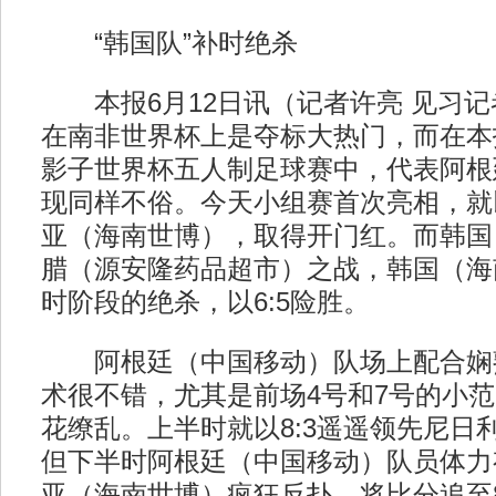
“韩国队”补时绝杀
本报6月12日讯（记者许亮 见习记
在南非世界杯上是夺标大热门，而在本
影子世界杯五人制足球赛中，代表阿根
现同样不俗。今天小组赛首次亮相，就以
亚（海南世博），取得开门红。而韩国
腊（源安隆药品超市）之战，韩国（海
时阶段的绝杀，以6:5险胜。
阿根廷（中国移动）队场上配合娴
术很不错，尤其是前场4号和7号的小
花缭乱。上半时就以8:3遥遥领先尼日
但下半时阿根廷（中国移动）队员体力
亚（海南世博）疯狂反扑，将比分追至8