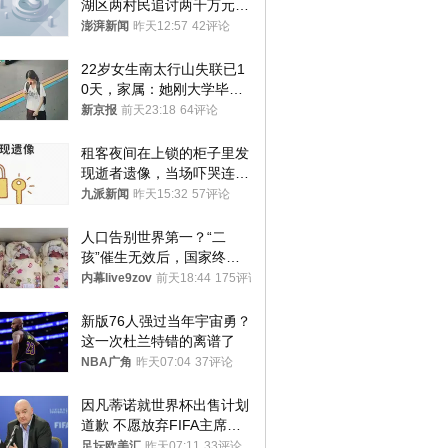
湖区两村民追讨两千万元动
迁款八年未果
澎湃新闻
昨天12:57
42评论
22岁女生南太行山失联已1
0天，家属：她刚大学毕业
想到山里旅行
新京报
前天23:18
64评论
租客夜间在上锁的柜子里发
现逝者遗像，当场吓哭连夜
搬离，房东退还押金
九派新闻
昨天15:32
57评论
人口告别世界第一？“二
孩”催生无效后，国家终于
向住房出手了！
内幕live9zov
前天18:44
175评论
新版76人强过当年宇宙勇？
这一次杜兰特错的离谱了
NBA广角
昨天07:04
37评论
因凡蒂诺就世界杯出售计划
道歉 不愿放弃FIFA主席职
位
足坛欧美汇
昨天07:11
33评论