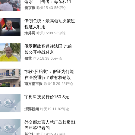
落水，目击者：母亲和11岁
儿子先后被打捞上岸
新京报
昨天15:43
55评论
伊朗总统：最高领袖决策过
程遭人利用
海外网
昨天15:09
93评论
俄罗斯政客逃往法国 此前
曾公开挑战普京
知世
昨天18:38
65评论
“婚外胚胎案”：假证为何能
在医院通行？谁有权销毁胚
胎？
南方都市报
昨天15:29
25评论
宇树科技发行价150.8元
澎湃新闻
昨天19:11
82评论
外交部发言人就广岛核爆81
周年答记者问
新华社
昨天19:45
47评论