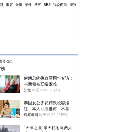
频
-
播客
-
微博
-
邮件
-
博客
-
BBS
-
我说两句
-
搜狗
西哥动态
评榜
伊朗总统执政两周年专访：
与新领袖联络困难
知世
昨天19:00
20评论
泰国女公务员精致妆容爆
红，本人回应批评：不喜欢
就别看
观察者网
昨天18:32
39评论
“天津之眼”摩天轮附近两人