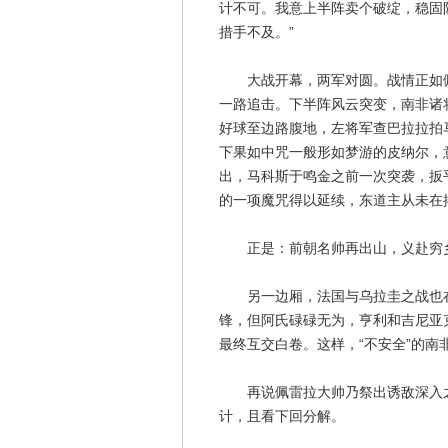
计不可。我意上半阵卖个破绽，稳固
措手不及。”
大战开幕，两军对圆。战情正如佩
一路追击。下半阵风云突变，南非诸
好球至边路腹地，左将军查巴拉拉拍
下果如中咒一般形如梦游的皮纳尔，
出，马科斯于鸣金之前一次突袭，扳
的一项魔咒得以延续，东道主从未在
正是：前朝名帅再出山，义赴穷乡
另一边厢，法国与乌拉圭之战也在
锋，但阿氏碌碌无为，亨利和吉尼亚
最终互交白卷。这样，“不安全”的南
再说佩雷拉大帅乃祭出诱敌深入之
计，且看下回分解。