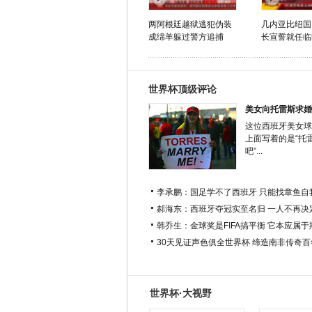
两阿根廷越狱逃犯伪装
几内亚比绍国
成绵羊躲过警方追捕
长宣誓就任临
世界杯顶级评论
美女向托雷斯求婚
这位西班牙美女球
上面写着的是“托
吧”...
李承鹏：国足学不了西班牙 只能找章鱼自
郝海东：西班牙夺冠实至名归 一人不再决
韩乔生：金球奖是FIFA搞平衡 它本应属
30天见证声色俱全世界杯 缔造南非传奇
世界杯·大视野