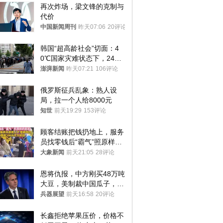
再次炸场，梁文锋的克制与
代价
中国新闻周刊
昨天07:06
20评论
韩国“超高龄社会”切面：4
0℃国家灾难状态下，2400
名首尔老人还在巷子里收废
澎湃新闻
昨天07:21
106评论
纸
俄罗斯征兵乱象：熟人设
局，拉一个人给8000元
知世
前天19:29
153评论
顾客结账把钱扔地上，服务
员找零钱后“霸气”照原样扔
回去
大象新闻
前天21:05
28评论
恩将仇报，中方刚买48万吨
大豆，美制裁中国瓜子，布
林肯措辞变了
兵器展望
前天16:58
20评论
长鑫拒绝苹果压价，价格不