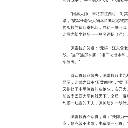
商讨战事，“墨军实力不凡，不知诸将
“回禀大帅，末将东征西讨，对其略
谐，“彼军长老级人物马科斯堪称被
俊贝拉与多斯桑托斯，自幼一块习武
比屎壳郎坐轮船——臭名远扬（洋）
佩雷拉亦笑道：“无碍，江东父老
战。”当下连掷令箭，“排二龙出水
军压阵。”
待众将领命散去，佩雷拉取出九星方
显示，比武之日主“五黄凶神”，“黄
又指处于中军位置的皮纳尔，实乃大
前曾率巴西大军称雄天下，之后一度
约摸一炷香的工夫，佩帅眉头一皱计
佩雷拉再召众将，道：“变阵为一
应，帕克暂不出阵，中军增一守将。