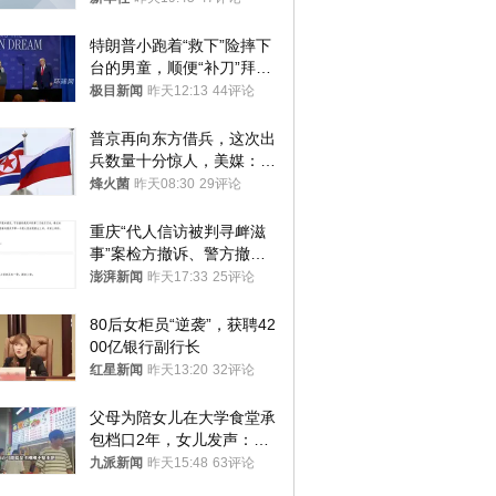
特朗普小跑着“救下”险摔下
台的男童，顺便“补刀”拜
登：“我可不想他像拜登一
极目新闻
昨天12:13
44评论
样摔下来”
普京再向东方借兵，这次出
兵数量十分惊人，美媒：俄
朝要动真格？
烽火菌
昨天08:30
29评论
重庆“代人信访被判寻衅滋
事”案检方撤诉、警方撤
案，两被告人获国赔
澎湃新闻
昨天17:33
25评论
80后女柜员“逆袭”，获聘42
00亿银行副行长
红星新闻
昨天13:20
32评论
父母为陪女儿在大学食堂承
包档口2年，女儿发声：初
衷是为了陪伴，毕业后将不
九派新闻
昨天15:48
63评论
再营业