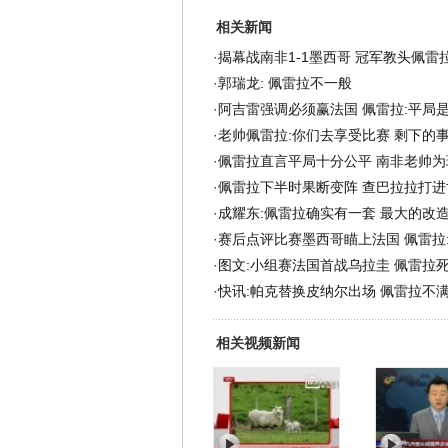
相关新闻
·
揭幕战南非1-1墨西哥 冠军教头佩雷
·
郭瑞龙: 佩雷拉不一般
·
阿吉雷强调必须赢法国 佩雷拉:平局
·
老帅佩雷拉:你们去享受比赛 剩下的事
·
佩雷拉直言平局十分公平 南非老帅为
·
佩雷拉下半时果断变阵 查巴拉拉打进
·
成耀东:佩雷拉确实有一套 最大的改
·
赛后点评比赛墨西哥瞄上法国 佩雷拉
·
图文:小组赛法国首战乌拉圭 佩雷拉
·
快讯:帕克替换皮纳尔出场 佩雷拉不
相关视频新闻