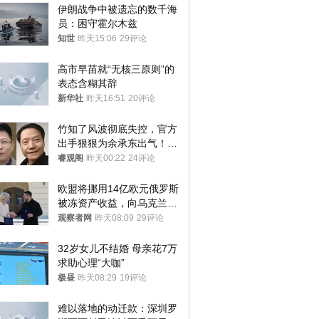
伊朗战争中被遗忘的数千海
员：困守霍尔木兹
知世
昨天15:06
29评论
高市早苗就“无核三原则”的
表态含糊其辞
新华社
昨天16:51
20评论
竹知了风波彻底失控，官方
出手狠狠为余承东出气！雷
军果然没说错
睿观阁
昨天00:22
24评论
欧盟将挪用14亿欧元俄罗斯
被冻资产收益，向乌克兰提
供援助
观察者网
昨天08:09
29评论
32岁女儿不结婚 母亲花7万
求助心理“大咖”
极昼
昨天08:29
19评论
难以落地的动迁款：深圳罗