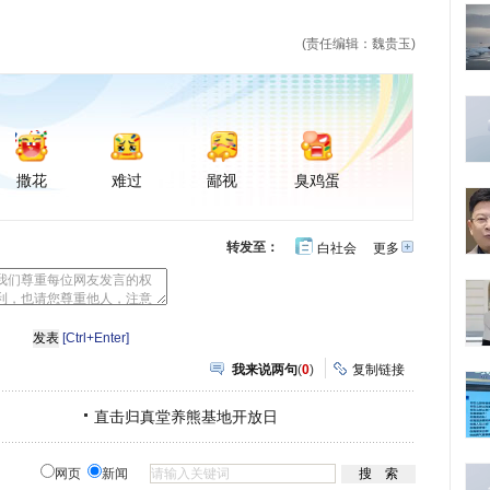
(责任编辑：魏贵玉)
撒花
难过
鄙视
臭鸡蛋
转发至：
白社会
更多
开
心
豆
网
瓣
[Ctrl+Enter]
我来说两句
(
0
)
复制链接
直击归真堂养熊基地开放日
网页
新闻