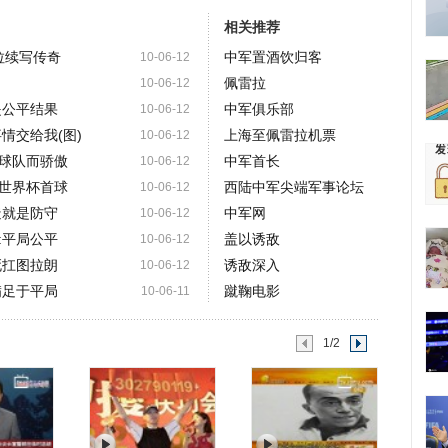
相关推荐
拉续写传奇
中军置酒饮归客
10-06-12
佩雷拉
10-06-12
是公平结果
中军俱乐部
10-06-12
情交给我(图)
上海至佩雷拉机票
10-06-12
球队而骄傲
中军首长
10-06-12
世界杯首球
西陆中军尖端军事论坛
10-06-12
造就是防守
中军网
10-06-12
:平局公平
盖以诱敌
10-06-12
死扛图拉朗
诱敌深入
10-06-12
满足于平局
蹴鞠电影
10-06-11
1/2