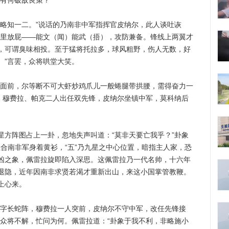
有何破敌良策？”
知一二。”说话的乃南非中军指挥官皮纳尔，此人谈吐诙
窝里放屁——能文（闻）能武（捂），攻防兼备。锋线上两翼才
，可谓臭味相投。至于猛将托拉多，球风粗野，伤人无数，好
。”言罢，众将哄堂大笑。
面前，尔等断不可大虾炒鸡爪儿一般蜷腿带拱腰，需得奋力一
阵，穆费拉、帕克二人出任双先锋，皮纳尔坐镇中军，莫科纳后
阵图占上一卦，忽地失声叫道：“莫非天要亡我乎？”卦象
”正合南非军身着黄衫，“五”乃九星之中心位置，暗指主人家，恐
凶之象，佩雷拉旋即陷入深思。这佩雷拉乃一代名帅，十六年
退隐，近年因南非求贤若渴才重新出山，来这小国掌管教鞭。
上心来。
字长蛇阵，穆费拉一人突前，皮纳尔不守中军，改任先锋接
”众将不解，忙问为何。佩雷拉道：“卦象于我不利，非略施小