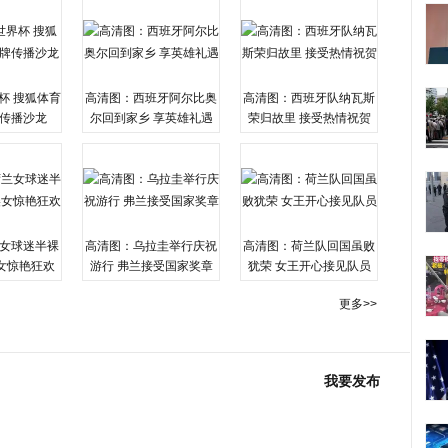
杯 搜狐体育
高清图：西班牙阿尔比奥
高清图：西班牙队纳瓦斯
传播沙龙
尔回到家乡 享英雄礼遇
荣归故里 接受热情祝贺
女球迷半裸
高清图：乌拉圭举行庆祝
高清图：荷兰队回国虽败
女惊艳狂欢
游行 弗兰接受国家奖章
犹荣 女王开心接见队员
更多>>
我要发布