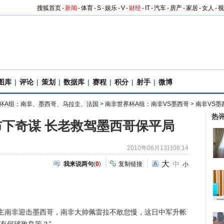
搜狐首页
-
新闻
-
体育
-
S
-
娱乐
-
V
-
财经
-
IT
-
汽车
-
房产
-
家居
-
女人
-
视
图库
|
评论
|
策划
|
数据库
|
赛程
|
积分
|
射手
|
微博
杯A组：南非、墨西哥、乌拉圭、法国
>
南非世界杯A组：南非VS墨西哥
>
南非VS墨
热
下奇谋 长老救驾墨西哥保平局
2010年06月13日08:14
大
中
我来说两句
(
0
)
复制链接
小
南非迎击墨西哥，南非大帅佩雷拉不敢怠慢，这日中军升帐