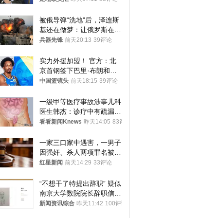
被俄导弹“洗地”后，泽连斯
基还在做梦：让俄罗斯在冬
季前求和？
兵器先锋
前天20:13
39评论
实力外援加盟！ 官方：北
京首钢签下巴里·布朗和桑
普森
中国篮镜头
前天18:15
39评论
一级甲等医疗事故涉事儿科
医生韩杰：诊疗中有疏漏，
我认错，但不能认罪
看看新闻Knews
昨天14:05
83评论
一家三口家中遇害，一男子
因强奸、杀人两项罪名被判
死缓 最高检介入后改判无
红星新闻
前天14:29
33评论
罪
“不想干了特提出辞职” 疑似
南京大学数院院长辞职信流
传 院方回应
新闻资讯综合
昨天11:42
100评论