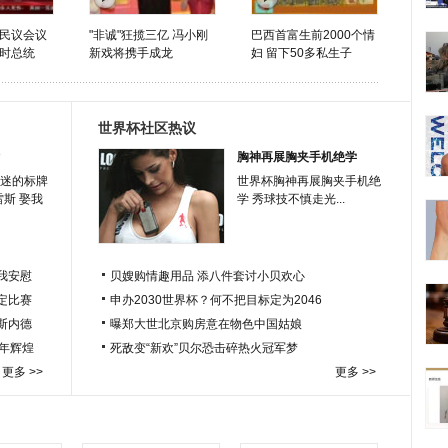
民议会议
"非诚"狂揽三亿 冯小刚
巴西首富生前2000个情
时总统
新戏将携手成龙
妇 留下50多私生子
世界杯社区热议
胸神再展胸夹手机绝学
迷的标牌
世界杯胸神再展胸夹手机绝
雷斯 娶我
学 秀球技不慎走光...
我安慰
贝嫂购情趣用品 添八件套讨小贝欢心
定比赛
申办2030世界杯？何不把目标定为2046
于斯内德
曝郑大世北京购房意在物色中国姑娘
百年辉煌
死敌变“新欢”贝尔恐击碎热火冠军梦
更多 >>
更多 >>