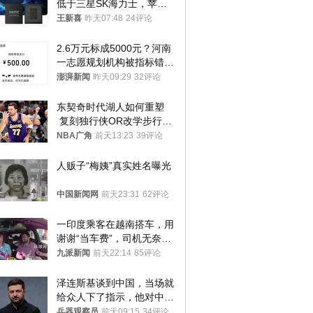
低于三星SK海力士，苹果
失去了议价权
王新喜
昨天07:48
24评论
2.6万元标成5000元？河南
一志愿规划机构被指标错学
费致考生复读
澎湃新闻
昨天09:29
32评论
东契奇时代湖人如何重塑
 复刻独行侠OR改学步行
者？
NBA广角
前天13:23
39评论
人贩子“梅姨”真实姓名曝光
中国新闻网
前天23:31
62评论
一印度乘客在越南搭车，用
谢谢“当车费”，司机无奈发
笑；印度网友：不代表印度
九派新闻
前天22:14
85评论
人
泽连斯基谈到中国，当场就
给众人下了指示，他对中国
和中乌关系，显然又有了新
兵器观察员
前天09:15
34评论