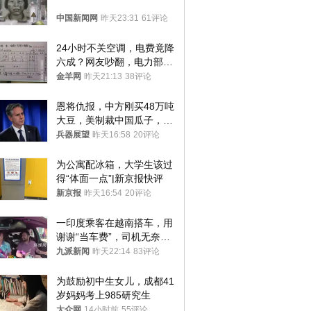
中国新闻网
昨天23:31
61评论
24小时不关空调，电费竟降
六成？网友吵翻，电力部门
回应→
金羊网
昨天21:13
38评论
恩将仇报，中方刚买48万吨
大豆，美制裁中国瓜子，布
林肯措辞变了
兵器展望
昨天16:58
20评论
为公寓配冰箱，大学生该过
得“体面一点”|新京报快评
新京报
昨天16:54
20评论
一印度乘客在越南搭车，用
谢谢“当车费”，司机无奈发
笑；印度网友：不代表印度
九派新闻
昨天22:14
83评论
人
为鼓励初中生女儿，成都41
岁妈妈考上985研究生
大众网
14小时前
55评论