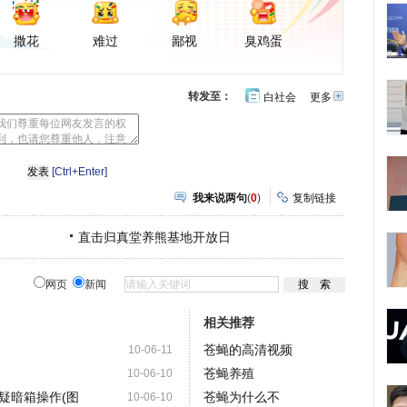
撒花
难过
鄙视
臭鸡蛋
转发至：
白社会
更多
开
心
豆
网
瓣
[Ctrl+Enter]
我来说两句
(
0
)
复制链接
直击归真堂养熊基地开放日
网页
新闻
相关推荐
苍蝇的高清视频
10-06-11
苍蝇养殖
10-06-10
疑暗箱操作(图
苍蝇为什么不
10-06-10