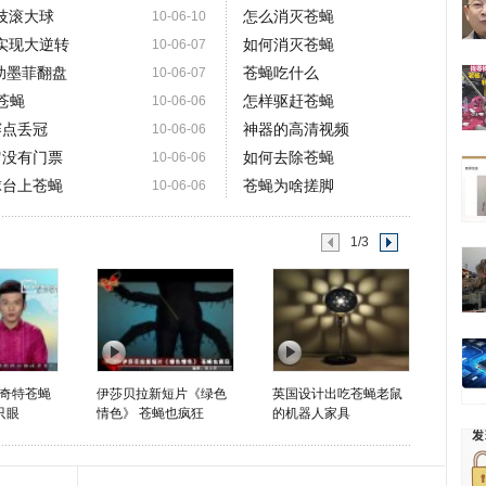
技滚大球
怎么消灭苍蝇
10-06-10
实现大逆转
如何消灭苍蝇
10-06-07
助墨菲翻盘
苍蝇吃什么
10-06-07
苍蝇
怎样驱赶苍蝇
10-06-06
赛点丢冠
神器的高清视频
10-06-06
它没有门票
如何去除苍蝇
10-06-06
球台上苍蝇
苍蝇为啥搓脚
10-06-06
1/3
奇特苍蝇
伊莎贝拉新短片《绿色
英国设计出吃苍蝇老鼠
只眼
情色》 苍蝇也疯狂
的机器人家具