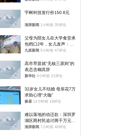
样摔下来”
宇树科技发行价150.8元
澎湃新闻
1小时前
35评论
父母为陪女儿在大学食堂承
包档口2年，女儿发声：初
衷是为了陪伴，毕业后将不
九派新闻
5小时前
47评论
再营业
高市早苗就“无核三原则”的
表态含糊其辞
新华社
4小时前
21评论
32岁女儿不结婚 母亲花7万
求助心理“大咖”
极昼
12小时前
19评论
难以落地的动迁款：深圳罗
湖区两村民追讨两千万元动
迁款八年未果
澎湃新闻
7小时前
40评论