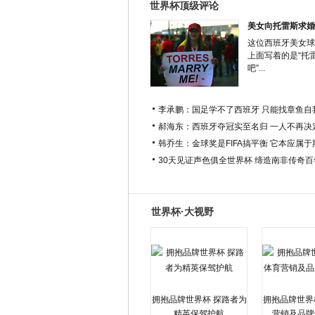
世界杯顶级评论
美女向托雷斯求婚
这位西班牙美女球
上面写着的是“托
吧”...
李承鹏：国足学不了西班牙 只能找章鱼自
郝海东：西班牙夺冠实至名归 一人不再决
韩乔生：金球奖是FIFA搞平衡 它本应属
30天见证声色俱全世界杯 缔造南非传奇
世界杯·大视野
拥抱品牌世界杯 探路者为
拥抱品牌世界
精英保驾护航
营销及品牌