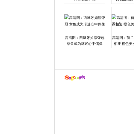
高清图：西班牙如愿夺冠
高清图：荷兰
章鱼成为球迷心中偶像
相迎 橙色美