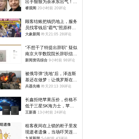
出手狠狠为余承东出气！雷
军果然没说错
睿观阁
20小时前
20评论
顾客结账把钱扔地上，服务
员找零钱后“霸气”照原样扔
回去
大象新闻
昨天21:05
28评论
“不想干了特提出辞职” 疑似
南京大学数院院长辞职信流
传 院方回应
新闻资讯综合
9小时前
98评论
被俄导弹“洗地”后，泽连斯
基还在做梦：让俄罗斯在冬
季前求和？
兵器先锋
昨天20:13
39评论
长鑫拒绝苹果压价，价格不
低于三星SK海力士，苹果
失去了议价权
王新喜
13小时前
24评论
租客夜间在上锁的柜子里发
现逝者遗像，当场吓哭连夜
搬离，房东退还押金
九派新闻
5小时前
43评论