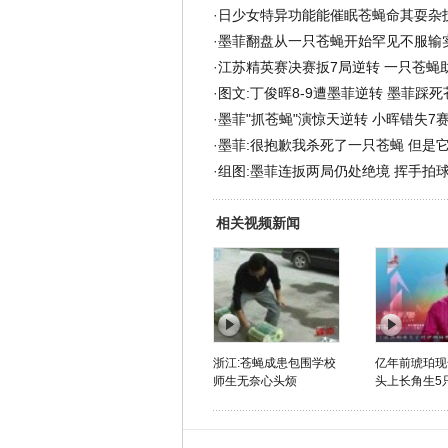
·
日少女特异功能能催眠苍蝇命其耍杂
·
墨菲翻盘从一只苍蝇开始罕见不服输
·
江苏精英赛决赛扳7局逆转 一只苍蝇
·
图文:丁俊晖8-9遭墨菲逆转 墨菲踩死
·
墨菲"抓苍蝇"演惊天逆转 小晖错失7
·
墨菲:很抱歉我杀死了一只苍蝇 但是
·
组图:墨菲连扳两局仍处绝境 挥手拍
相关视频新闻
浙江:苍蝇成患包围学校
亿年前琥珀现
师生无奈心头烦
头上长角生5