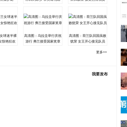
女球迷半裸
高清图：乌拉圭举行庆祝
高清图：荷兰队回国虽败
女惊艳狂欢
游行 弗兰接受国家奖章
犹荣 女王开心接见队员
更多>>
我要发布