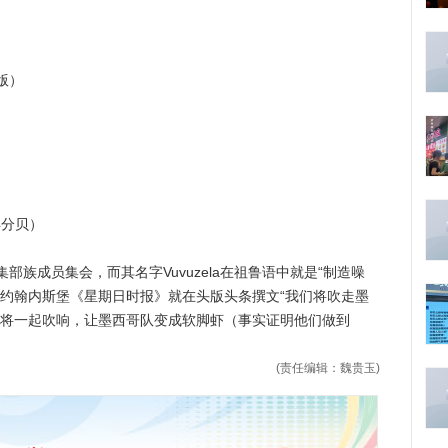
版）
4分贝）
成员集会，而其名字Vuvuzela在祖鲁语中就是“制造噪
，约翰内斯堡《星期日时报》就在头版头条撰文“我们将吹走墨
ela将一起吹响，让墨西哥队变成软脚虾（事实证明他们做到
(责任编辑：魏贵玉)