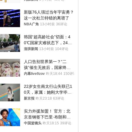
新版76人强过当年宇宙勇？
这一次杜兰特错的离谱了
NBA广角
13小时前
36评论
韩国“超高龄社会”切面：4
0℃国家灾难状态下，2400
名首尔老人还在巷子里收废
澎湃新闻
13小时前
104评论
纸
人口告别世界第一？“二
孩”催生无效后，国家终于
向住房出手了！
内幕live9zov
昨天18:44
150评论
22岁女生南太行山失联已1
0天，家属：她刚大学毕业
想到山里旅行
新京报
昨天23:18
63评论
实力外援加盟！ 官方：北
京首钢签下巴里·布朗和桑
普森
中国篮镜头
昨天18:15
39评论