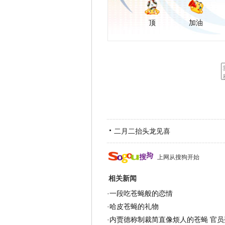
顶
加油
二月二抬头龙见喜
上网从搜狗开始
相关新闻
·
一段吃苍蝇般的恋情
·
哈皮苍蝇的礼物
·
内贾德称制裁简直像烦人的苍蝇 官员