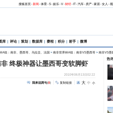
搜狐首页
-
新闻
-
体育
-
S
-
娱乐
-
V
-
财经
-
IT
-
汽车
-
房产
-
家居
-
女人
-
视
图库
|
评论
|
策划
|
数据库
|
赛程
|
积分
|
射手
|
微博
杯A组：南非、墨西哥、乌拉圭、法国
>
南非世界杯A组：南非VS墨西哥
>
南非VS墨
热
非 终极神器让墨西哥变软脚虾
2010年06月13日02:22
大
中
我来说两句
(
0
)
复制链接
小