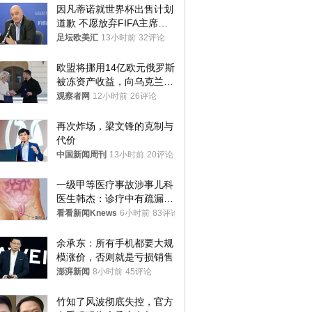
因凡蒂诺就世界杯出售计划
道歉 不愿放弃FIFA主席职
位
足坛欧美汇
13小时前
32评论
欧盟将挪用14亿欧元俄罗斯
被冻资产收益，向乌克兰提
供援助
观察者网
12小时前
26评论
再次炸场，梁文锋的克制与
代价
中国新闻周刊
13小时前
20评论
一级甲等医疗事故涉事儿科
医生韩杰：诊疗中有疏漏，
我认错，但不能认罪
看看新闻Knews
6小时前
83评论
余承东：所有手机都要大规
模涨价，否则就是亏损销售
澎湃新闻
8小时前
45评论
竹知了风波彻底失控，官方