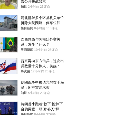
曾公开挑战普京
知世
2小时前
23评论
河北邯郸多个区县机关单位
拆除大院围墙，停车位和厕
所免费开放，当地多部门回
极目新闻
8小时前
110评论
应
巴西降级与阿根廷外交关
系，发生了什么？
界面新闻
10小时前
28评论
普京再向东方借兵，这次出
兵数量十分惊人，美媒：俄
朝要动真格？
烽火菌
12小时前
26评论
伊朗战争中被遗忘的数千海
员：困守霍尔木兹
知世
5小时前
29评论
特朗普小跑着“救下”险摔下
台的男童，顺便“补刀”拜
登：“我可不想他像拜登一
极目新闻
8小时前
37评论