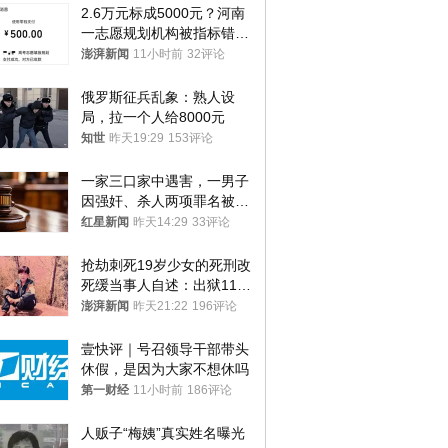
2.6万元标成5000元？河南
一志愿规划机构被指标错学
费致考生复读
澎湃新闻
11小时前
32评论
俄罗斯征兵乱象：熟人设
局，拉一个人给8000元
知世
昨天19:29
153评论
一家三口家中遇害，一男子
因强奸、杀人两项罪名被判
死缓 最高检介入后改判无
红星新闻
昨天14:29
33评论
罪
抢劫刺死19岁少女的死刑改
死缓当事人自述：出狱11年
间始终刻意躲避被害人家属
澎湃新闻
昨天21:22
196评论
壹快评｜号召领导干部带头
休假，是因为大家不想休吗
第一财经
11小时前
186评论
人贩子“梅姨”真实姓名曝光