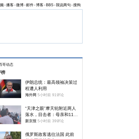
频
-
播客
-
微博
-
邮件
-
博客
-
BBS
-
我说两句
-
搜狗
西哥动态
评榜
伊朗总统：最高领袖决策过
程遭人利用
海外网
5小时前
91评论
“天津之眼”摩天轮附近两人
落水，目击者：母亲和11岁
儿子先后被打捞上岸
新京报
5小时前
39评论
俄罗斯政客逃往法国 此前