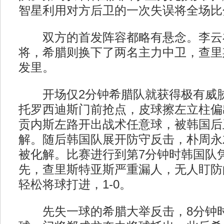
智星利用对方后卫的一次失误将全场比分
双方的首发阵容都略有悬念。李云
将，希腊则换下了两名主力中卫，查里
发里。
开场仅2分钟希腊队就获得极有威胁
托罗西迪斯门前抢点，皮球擦左立柱偏
贡内斯左路开出战术任意球，被韩国后
解。随后韩国队展开防守反击，朴周永
被化解。比赛进行到第7分钟时韩国队
先，查里斯特亚斯严重漏人，无人盯防
轻松将球打进，1-0。
先失一球的希腊大举反击，8分钟时