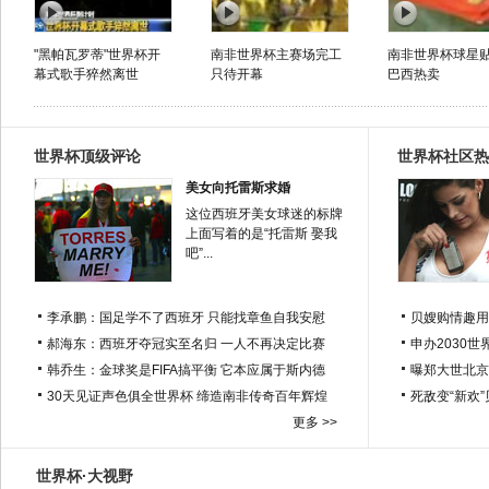
"黑帕瓦罗蒂"世界杯开
南非世界杯主赛场完工
南非世界杯球星
幕式歌手猝然离世
只待开幕
巴西热卖
世界杯顶级评论
世界杯社区热
美女向托雷斯求婚
这位西班牙美女球迷的标牌
上面写着的是“托雷斯 娶我
吧”...
李承鹏：国足学不了西班牙 只能找章鱼自我安慰
贝嫂购情趣用
郝海东：西班牙夺冠实至名归 一人不再决定比赛
申办2030世
韩乔生：金球奖是FIFA搞平衡 它本应属于斯内德
曝郑大世北京
30天见证声色俱全世界杯 缔造南非传奇百年辉煌
死敌变“新欢
更多 >>
世界杯·大视野