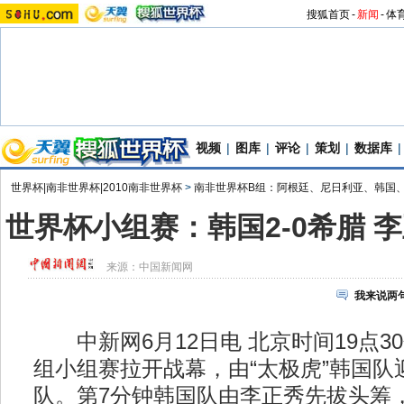
搜狐首页
-
新闻
-
体
视频
|
图库
|
评论
|
策划
|
数据库
|
世界杯|南非世界杯|2010南非世界杯
>
南非世界杯B组：阿根廷、尼日利亚、韩国
世界杯小组赛：韩国2-0希腊 
来源：
中国新闻网
我来说两
中新网6月12日电 北京时间19点3
组小组赛拉开战幕，由“太极虎”韩国队
队。第7分钟韩国队由李正秀先拔头筹