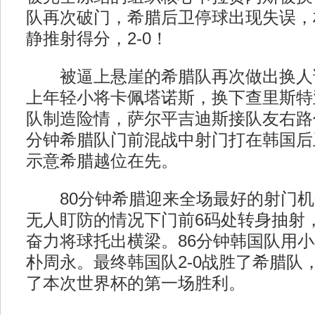
队再次破门，希腊后卫停球出现失误，
静推射得分，2-0！
被逼上悬崖的希腊队再次做出换人
上年轻小将卡佩塔诺斯，换下查里斯特
队制造险情，萨尔平吉迪斯接队友右路
分钟希腊队门前混战中射门打在韩国后
示意希腊越位在先。
80分钟希腊迎来全场最好的射门机会
无人盯防的情况下门前6码处转身抽射
奋力将球托出横梁。86分钟韩国队用小
朴周永。最终韩国队2-0战胜了希腊队
了本次世界杯的第一场胜利。