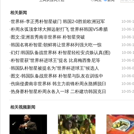
上网从搜狗开始
网页
新闻
相关新闻
·
世界杯-李正秀朴智星破门 韩国2-0胜前欧洲冠军
10-06-
·
朴周永弧顶拿球大脚远射打飞 世界杯韩国VS希腊
10-06-
·
图文:亚洲首秀南非世界杯 朴智星突破
10-06-
·
韩国名将朴智星:朝鲜将让世界杯列强大吃一惊
10-06-
·
幻灯:韩国队备战世界杯 朴智星轻松安贞焕认真(图)
10-06-
·
朴智星获"世界杯进球王"提名 比肩梅西鲁尼等
10-06-
·
韩国队朴智星被提名为"世界杯进球王"候选人
10-06-
·
图文-韩国队备战世界杯 朴智星与队友在训练中
10-06-
·
伤病侵袭南非世界杯 韩主力前锋朴周永胳膊脱臼
10-06-
·
热身赛朴智星朴周永各入一球 二朴建功韩国克日
10-05-
相关视频新闻