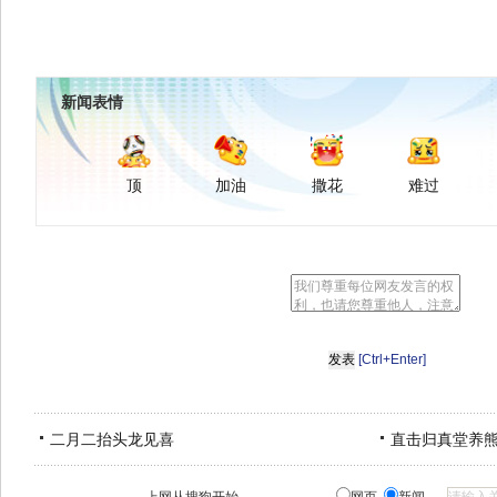
新闻表情
顶
加油
撒花
难过
[Ctrl+Enter]
二月二抬头龙见喜
直击归真堂养