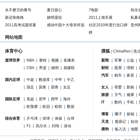
永不磨灭的番号
夏日甜心
7电影
快乐
新还珠格格
姚明退役
2011上海车展
私募
2011高考试题答案
感动中国十大母亲评选
社区2010年度行业口碑
贵州
榜
网站地图
体育中心
搜狐
|
ChinaRen
|
焦
篮球世界
|
NBA
|
赛程
|
视频
|
直播表
新闻
|
军事
|
公益
|
|
CBA
|
男篮
|
姚明
|
易建联
财经
|
股票
|
理财
|
汽车
|
购车
|
家居
|
国内足球
|
中超
|
数据库
|
中甲
|
中乙
|
国足
|
国奥
|
国青
|
女足
女人
|
母婴
|
新娘
|
旅游
|
天气
|
健康
|
国际足球
|
英超
|
意甲
|
西甲
|
海外
IT
|
数码
|
手机
|
|
欧预赛
|
欧冠
|
欧联
|
数据
博客
|
圈子
|
邮箱
|
综合体育
|
乒乓球
|
排球
|
体操
|
台球
天龙
|
鹿鼎记
|
短信
|
F1
|
高尔夫
|
刘翔
|
滚动
搜狗
|
输入法
|
地图