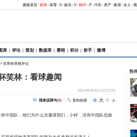
搜狐首页
-
新闻
-
体育
-
S
-
娱乐
-
V
-
财经
-
IT
-
汽车
-
房产
-
家居
-
女人
-
视
图库
|
评论
|
策划
|
数据库
|
赛程
|
积分
|
射手
|
微博
>
世界杯草根评论
热
杯笑林：看球趣闻
2010年06月12日15:55
大
中
我来说两句
(
0
)
复制链接
小
有中国队，他们为什么没邀请我们，小样，没有中国队也敢