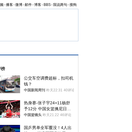
频
-
播客
-
微博
-
邮件
-
博客
-
BBS
-
我说两句
-
搜狗
评榜
公交车空调费超标，扣司机
钱？
中国新闻周刊
昨天22:31
40评论
热身赛-张子宇24+11杨舒
予12分 中国女篮擒尼日利
亚
中国篮镜头
昨天21:22
46评论
国乒男单全军覆没！4人出