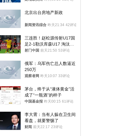
北京出台房地产新政
新闻资讯综合
昨天21:34
42评论
三连胜！赵松源传射U17国
足2-1勒沃库森U17 淘汰赛
将战河床
射门中国
前天21:50
53评论
俄军：乌军伤亡总人数逼近
250万
观察者网
昨天10:07
33评论
茅台，终于从“液体黄金”活
成了“一瓶酒”的样子
中国基金报
昨天00:15
61评论
李大霄：当有人躲在卫生间
看盘，就要警惕了
财闻
前天22:17
23评论