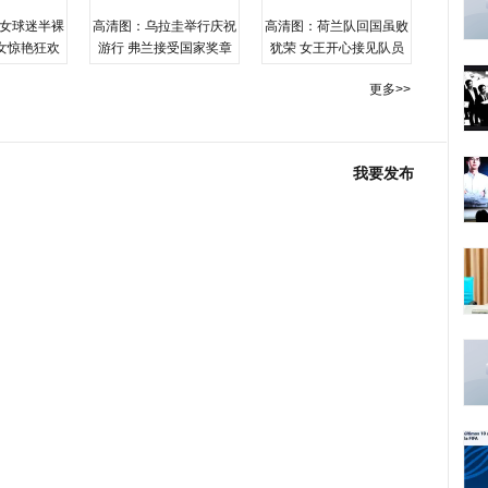
女球迷半裸
高清图：乌拉圭举行庆祝
高清图：荷兰队回国虽败
女惊艳狂欢
游行 弗兰接受国家奖章
犹荣 女王开心接见队员
更多>>
我要发布