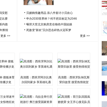
我安慰
贝嫂购情趣用品 添八件套讨小贝欢心
定比赛
申办2030世界杯？何不把目标定为2046
于斯内德
曝郑大世北京购房意在物色中国姑娘
百年辉煌
死敌变“新欢”贝尔恐击碎热火冠军梦
更多 >>
更多 >>
杯 搜狐体育
高清图：西班牙阿尔比奥
高清图：西班牙队纳瓦斯
传播沙龙
尔回到家乡 享英雄礼遇
荣归故里 接受热情祝贺