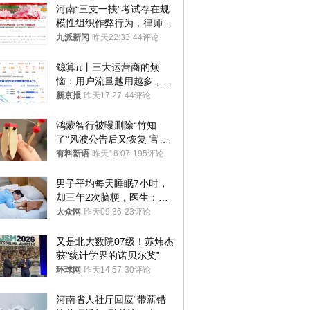
河南“三支一扶”考试存在规
模性组织作弊行为，律师：
涉嫌非法获取国家秘密罪等
九派新闻
昨天22:33
44评论
罪名
鲸算π丨三大运营商的烦
恼：用户流量越用越多，收
入却越来越少
新京报
昨天17:27
44评论
鸿蒙智行被曝删除“竹知
了”风波公告后又恢复 官媒
曾力挺：劝华为要大度的，
有料新语
昨天16:07
195评论
你们适不适合？
男子平均每天睡眠7小时，
却三年2次脑梗，医生：这
样睡觉更伤身
大众网
昨天09:36
23评论
又是北大数院07级！苏炜杰
获“统计学界的诺贝尔奖”
环球网
昨天14:57
30评论
河南省人社厅回应“带薪错