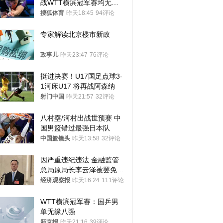
战WTT横滨冠军赛均无缘
八强
搜狐体育
昨天18:45
94评论
专家解读北京楼市新政
政事儿
昨天23:47
76评论
挺进决赛！U17国足点球3-
1河床U17 将再战阿森纳
射门中国
昨天21:57
32评论
八村塁/河村出战世预赛 中
国男篮错过最强日本队
中国篮镜头
昨天13:58
32评论
因严重违纪违法 金融监管
总局原局长李云泽被罢免全
国人大代表
经济观察报
昨天16:24
111评论
WTT横滨冠军赛：国乒男
单无缘八强
新京报
昨天21:16
39评论