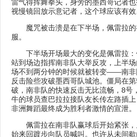
雷气得挥舞拳头，身旁的墨西哥记者也
视慢镜回放示意记者，这个球应该有效
魔咒被击溃是在下半场，佩雷拉的
服。
下半场开场最大的变化是佩雷拉：
站到场边指挥南非队大举反攻，上半场
场不到两分钟的时候就被转变——南非
反击险些攻破墨西哥队城池。僵局在第
破，南非队的快速反击无比流畅，8号
牛的球员查巴拉拉接队友长传左路插上
非洲舞蹈最终成为胜利者激情的宣泄。
佩雷拉在南非队赢球后开始紧张，
始来回踱步向队员喊叫。也许从未间歇