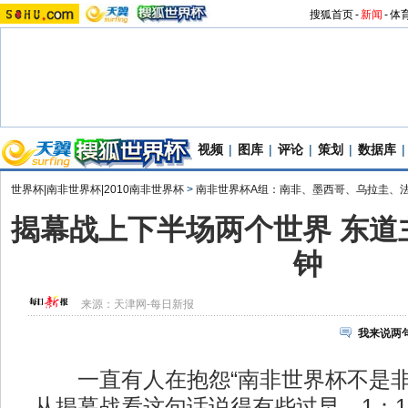
搜狐首页
-
新闻
-
体
视频
|
图库
|
评论
|
策划
|
数据库
|
世界杯|南非世界杯|2010南非世界杯
>
南非世界杯A组：南非、墨西哥、乌拉圭、
揭幕战上下半场两个世界 东道
钟
来源：
天津网-每日新报
我来说两
一直有人在抱怨“南非世界杯不是非
从揭幕战看这句话说得有些过早。1：