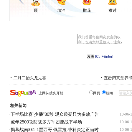
顶
加油
撒花
难过
[Ctrl+Enter]
二月二抬头龙见喜
直击归真堂养
上网从搜狗开始
网页
新闻
相关新闻
·
下半场比赛"少播"30秒 观众质疑只为多放广告
10-06-
·
虎年2500攻防战多方军团鏖战下半场
10-06-
·
揭幕战南非1-1墨西哥 佩雷拉:替补决定正当时
10-06-