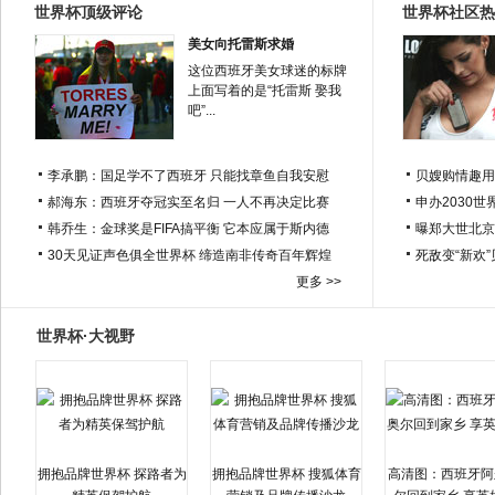
世界杯顶级评论
世界杯社区热
美女向托雷斯求婚
这位西班牙美女球迷的标牌
上面写着的是“托雷斯 娶我
吧”...
李承鹏：国足学不了西班牙 只能找章鱼自我安慰
贝嫂购情趣用
郝海东：西班牙夺冠实至名归 一人不再决定比赛
申办2030世
韩乔生：金球奖是FIFA搞平衡 它本应属于斯内德
曝郑大世北京
30天见证声色俱全世界杯 缔造南非传奇百年辉煌
死敌变“新欢
更多 >>
世界杯·大视野
拥抱品牌世界杯 探路者为
拥抱品牌世界杯 搜狐体育
高清图：西班牙阿