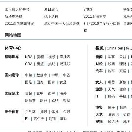
永不磨灭的番号
夏日甜心
7电影
快乐
新还珠格格
姚明退役
2011上海车展
私募
2011高考试题答案
感动中国十大母亲评选
社区2010年度行业口碑
贵州
榜
网站地图
体育中心
搜狐
|
ChinaRen
|
焦
篮球世界
|
NBA
|
赛程
|
视频
|
直播表
新闻
|
军事
|
公益
|
|
CBA
|
男篮
|
姚明
|
易建联
财经
|
股票
|
理财
|
汽车
|
购车
|
家居
|
国内足球
|
中超
|
数据库
|
中甲
|
中乙
|
国足
|
国奥
|
国青
|
女足
女人
|
母婴
|
新娘
|
旅游
|
天气
|
健康
|
国际足球
|
英超
|
意甲
|
西甲
|
海外
IT
|
数码
|
手机
|
|
欧预赛
|
欧冠
|
欧联
|
数据
博客
|
圈子
|
邮箱
|
综合体育
|
乒乓球
|
排球
|
体操
|
台球
天龙
|
鹿鼎记
|
短信
|
F1
|
高尔夫
|
刘翔
|
滚动
搜狗
|
输入法
|
地图