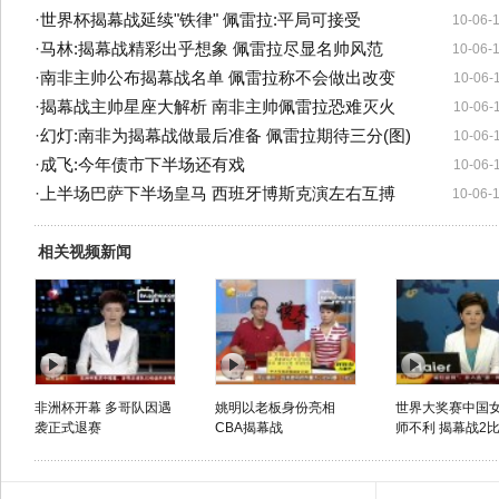
·
世界杯揭幕战延续"铁律" 佩雷拉:平局可接受
10-06-
·
马林:揭幕战精彩出乎想象 佩雷拉尽显名帅风范
10-06-
·
南非主帅公布揭幕战名单 佩雷拉称不会做出改变
10-06-
·
揭幕战主帅星座大解析 南非主帅佩雷拉恐难灭火
10-06-
·
幻灯:南非为揭幕战做最后准备 佩雷拉期待三分(图)
10-06-
·
成飞:今年债市下半场还有戏
10-06-
·
上半场巴萨下半场皇马 西班牙博斯克演左右互搏
10-06-
相关视频新闻
非洲杯开幕 多哥队因遇
姚明以老板身份亮相
世界大奖赛中国
袭正式退赛
CBA揭幕战
师不利 揭幕战2比3