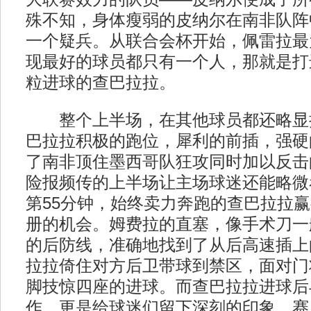
殊不知，身体瘦弱的皮纳尔在南非队阵
一个疑兵。从联合会杯开始，佩雷拉最
现最好的球员都只有一个人，那就是打
粒进球的查巴拉拉。
整个上半场，在其他球员都还略显
巴拉拉积极的跑位，犀利的前插，强硬
了南非顶住墨西哥队狂攻同时加以反击
险报频传的上半场让主场球迷还能略微
第55分钟，始终卖力奔跑的查巴拉拉
册的机会。姆费拉的直塞，像手术刀一
的后防线，准确地找到了从后高速插上
拉拉倚住对方后卫带球到禁区，面对门
脚技惊四座的进球。而查巴拉拉进球后
作，更是给球迷们留下深刻的印象。赛