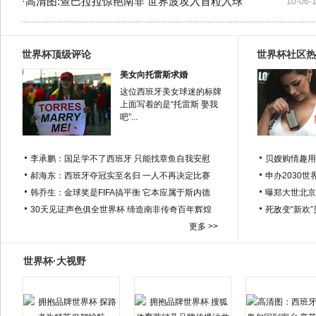
·
高清图:查巴拉拉惊艳南非 世界波攻入首粒入球
10-06-
世界杯顶级评论
世界杯社区热
美女向托雷斯求婚
这位西班牙美女球迷的标牌
上面写着的是“托雷斯 娶我
吧”...
李承鹏：国足学不了西班牙 只能找章鱼自我安慰
贝嫂购情趣用
郝海东：西班牙夺冠实至名归 一人不再决定比赛
申办2030世
韩乔生：金球奖是FIFA搞平衡 它本应属于斯内德
曝郑大世北京
30天见证声色俱全世界杯 缔造南非传奇百年辉煌
死敌变“新欢
更多 >>
世界杯·大视野