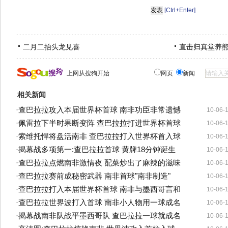
[Ctrl+Enter]
二月二抬头龙见喜
直击归真堂养
上网从搜狗开始
网页
新闻
相关新闻
·
查巴拉拉攻入本届世界杯首球 南非功臣非常遗憾
10-06-
·
佩雷拉下半时果断变阵 查巴拉拉打进世界杯首球
10-06-
·
索维托悍将盘活南非 查巴拉拉打入世界杯首入球
10-06-
·
揭幕战多项第一:查巴拉拉首球 黄牌18分钟诞生
10-06-
·
查巴拉拉点燃南非激情夜 配菜炒出了麻辣的滋味
10-06-
·
查巴拉拉赛前成秘密武器 南非首球"南非制造"
10-06-
·
查巴拉拉打入本届世界杯首球 南非与墨西哥言和
10-06-
·
查巴拉拉世界波打入首球 南非小人物用一球成名
10-06-
·
揭幕战南非队战平墨西哥队 查巴拉拉一球就成名
10-06-