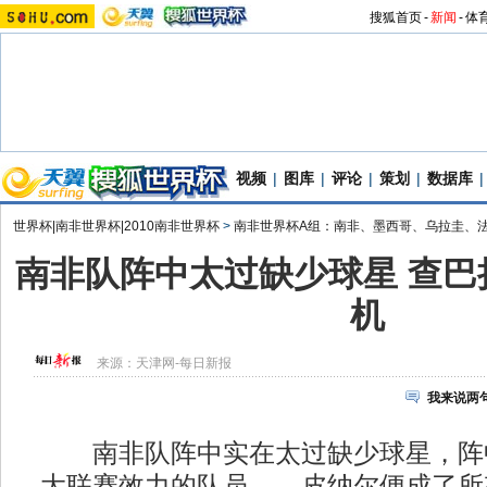
搜狐首页
-
新闻
-
体
视频
|
图库
|
评论
|
策划
|
数据库
|
世界杯|南非世界杯|2010南非世界杯
>
南非世界杯A组：南非、墨西哥、乌拉圭、
南非队阵中太过缺少球星 查巴
机
来源：
天津网-每日新报
我来说两
南非队阵中实在太过缺少球星，阵
大联赛效力的队员——皮纳尔便成了所