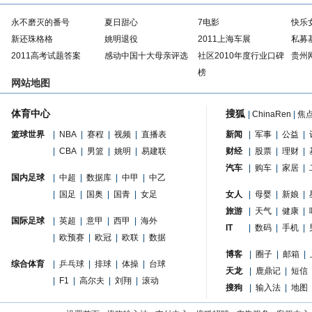
永不磨灭的番号
夏日甜心
7电影
快乐
新还珠格格
姚明退役
2011上海车展
私募
2011高考试题答案
感动中国十大母亲评选
社区2010年度行业口碑
贵州
榜
网站地图
体育中心
搜狐
|
ChinaRen
|
焦
篮球世界
|
NBA
|
赛程
|
视频
|
直播表
新闻
|
军事
|
公益
|
|
CBA
|
男篮
|
姚明
|
易建联
财经
|
股票
|
理财
|
汽车
|
购车
|
家居
|
国内足球
|
中超
|
数据库
|
中甲
|
中乙
|
国足
|
国奥
|
国青
|
女足
女人
|
母婴
|
新娘
|
旅游
|
天气
|
健康
|
国际足球
|
英超
|
意甲
|
西甲
|
海外
IT
|
数码
|
手机
|
|
欧预赛
|
欧冠
|
欧联
|
数据
博客
|
圈子
|
邮箱
|
综合体育
|
乒乓球
|
排球
|
体操
|
台球
天龙
|
鹿鼎记
|
短信
|
F1
|
高尔夫
|
刘翔
|
滚动
搜狗
|
输入法
|
地图