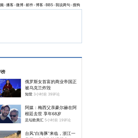
频
-
播客
-
微博
-
邮件
-
博客
-
BBS
-
我说两句
-
搜狗
评榜
俄罗斯女首富的商业帝国正
被乌克兰炸毁
知世
3小时前
39评论
阿媒：梅西父亲豪尔赫在阿
根廷去世 享年68岁
足坛欧美汇
5小时前
19评论
台风“白海豚”来临，浙江一