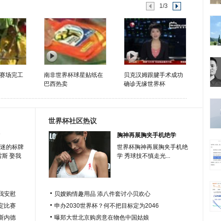
1/3
赛场完工
南非世界杯球星贴纸在
贝克汉姆跟腱手术成功
巴西热卖
确诊无缘世界杯
世界杯社区热议
胸神再展胸夹手机绝学
迷的标牌
世界杯胸神再展胸夹手机绝
雷斯 娶我
学 秀球技不慎走光...
我安慰
贝嫂购情趣用品 添八件套讨小贝欢心
定比赛
申办2030世界杯？何不把目标定为2046
于斯内德
曝郑大世北京购房意在物色中国姑娘