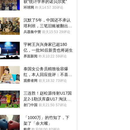
获“统计学界的诺贝尔奖”
环球网
昨天14:57
30评论
沉默了5年，中国还不承认
塔利班，三笔旧账被翻出，
最大风险出现
兵器集中营
前天15:53
29评论
宇树王兴兴身家已超180
亿，一批90后新贵也将诞生
界面新闻
昨天10:22
59评论
泰国女公务员精致妆容爆
红，本人回应批评：不喜欢
就别看
观察者网
前天18:32
73评论
三连胜！赵松源传射U17国
足2-1勒沃库森U17 淘汰赛
将战河床
射门中国
前天21:50
57评论
「1000万」的竹知了，下
架了「余大嘴」
豹变
昨天08:00
82评论