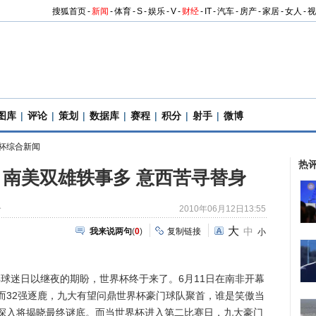
搜狐首页
-
新闻
-
体育
-
S
-
娱乐
-
V
-
财经
-
IT
-
汽车
-
房产
-
家居
-
女人
-
视
图库
|
评论
|
策划
|
数据库
|
赛程
|
积分
|
射手
|
微博
杯综合新闻
热
南美双雄轶事多 意西苦寻替身
兮
2010年06月12日13:55
大
中
我来说两句
(
0
)
复制链接
小
球迷日以继夜的期盼，世界杯终于来了。6月11日在南非开幕
而32强逐鹿，九大有望问鼎世界杯豪门球队聚首，谁是笑傲当
深入将揭晓最终谜底。而当世界杯进入第二比赛日，九大豪门