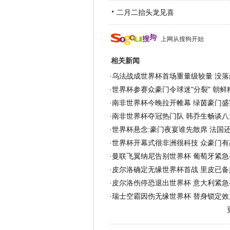
二月二抬头龙见喜
上网从搜狗开始
相关新闻
·
乌法战成世界杯首场重量级较量 没落
·
世界杯参赛众豪门令球迷"分裂" 朝鲜
·
南非世界杯今晚拉开帷幕 绿茵豪门盛
·
南非世界杯夺冠热门队 韩乔生畅谈八
·
世界杯悬念:豪门夜宴谁先散席 法国
·
世界杯开幕式很非洲很科技 众豪门有
·
曼联飞翼纳尼告别世界杯 葡萄牙紧急
·
皮尔洛确定无缘世界杯首战 里皮已备
·
皮尔洛伤停恐退出世界杯 意大利紧急
·
瑞士空霸因伤无缘世界杯 替身锁定效