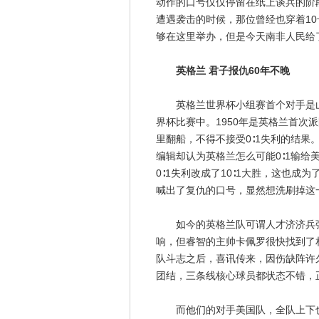
动作的口号仅仅停留在纸上谈兵的阶
遭遇袭击的时候，那位曾经也穿着10
够在这里举办，但是今天南非人民给
英格兰 君子报仇60年不晚
英格兰世界杯小组赛首个对手是山
界杯比赛中。1950年是英格兰首次
里翻船，不得不接受0∶1失利的结
编辑却认为英格兰怎么可能0∶1输
0∶1失利改成了10∶1大胜，这也成
喊出了复仇的口号，显然想洗刷掉这
如今的英格兰队可谓人才济济兵强
响，但睿智的主帅卡佩罗很快找到了
队斗志之后，喜讯传来，因伤缺阵许
团结，三条线核心球员都状态不错，
而他们的对手美国队，全队上下也