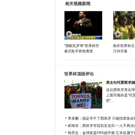
相关视频新闻
"黑帕瓦罗蒂"世界杯开
南非世界杯主
幕式歌手猝然离世
只待开幕
世界杯顶级评论
美女向托雷斯求婚
这位西班牙美女球
上面写着的是“托
吧”...
李承鹏：国足学不了西班牙 只能找章鱼自
郝海东：西班牙夺冠实至名归 一人不再决
韩乔生：金球奖是FIFA搞平衡 它本应属