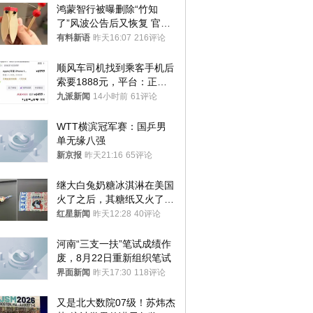
鸿蒙智行被曝删除“竹知
了”风波公告后又恢复 官媒
曾力挺：劝华为要大度的，
有料新语
昨天16:07
216评论
你们适不适合？
顺风车司机找到乘客手机后
索要1888元，平台：正和
司机沟通协商
九派新闻
14小时前
61评论
WTT横滨冠军赛：国乒男
单无缘八强
新京报
昨天21:16
65评论
继大白兔奶糖冰淇淋在美国
火了之后，其糖纸又火了！
海外博主盛赞：平面设计经
红星新闻
昨天12:28
40评论
典之作
河南“三支一扶”笔试成绩作
废，8月22日重新组织笔试
界面新闻
昨天17:30
118评论
又是北大数院07级！苏炜杰