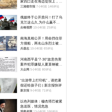
家四口走在海边堤坝上，其
中9岁男孩被巨浪卷入海
三湘都市报
7小时前
146评论
中，搜救仍在进行
俄媒终于公开质问！打了乌
克兰这么久,为什么赢不了?
答案令人沉默
尖锋视野
10小时前
25评论
南海真相公开！用命挡住菲
方撞船，两名山东烈士被授
武警最高荣誉
兵器志
10小时前
65评论
河南西平县“7·30”故意伤害
案件犯罪嫌疑人夏某钢被抓
获
大众网
5小时前
80评论
“出游带上打印机”，请把暑
假还给孩子们 | 新京报快评
新京报
9小时前
71评论
以色列媒体：穆杰塔巴被紧
急送医，情况危急
观察者网
13小时前
166评论