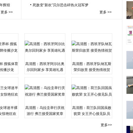
百年辉煌
死敌变“新欢”贝尔恐击碎热火冠军梦
更多 >>
更多 >>
杯 搜狐体育
高清图：西班牙阿尔比奥
高清图：西班牙队纳瓦斯
传播沙龙
尔回到家乡 享英雄礼遇
荣归故里 接受热情祝贺
女球迷半裸
高清图：乌拉圭举行庆祝
高清图：荷兰队回国虽败
女惊艳狂欢
游行 弗兰接受国家奖章
犹荣 女王开心接见队员
更多>>