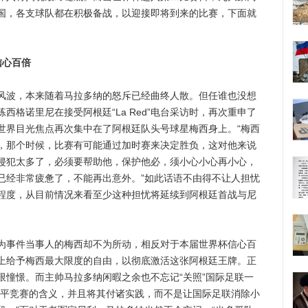
国，各支球队都在积极备战，以迎接即将到来的比赛，下面就
信心百倍
波，本来随着马拉多纳的怒斥已经曲终人散。但任谁也没想
西格诺里尼在接受阿根廷“La Red”电台采访时，再次重申了
世界目光焦点再次集中在了阿根廷队头号球星梅西身上。“梅西
，那个时候，比赛有可能通过加时赛来决定胜负，这对他来说
侵犯太多了，必须要帮助他，保护他必，须小心小心再小心，
已经非常疲惫了，不能再出意外。”如此话语不由得不让人担忧
程度，从目前情况来看至少这种担忧将延续到阿根廷首战与尼
事件当事人的梅西却不为所动，相反对于本届世界杯信心百
上给予梅西最大限度的自由，以彻底激活这张阿根廷王牌。正
限憧憬。而主帅马拉多纳闲暇之余也不忘记“关照”国际足联一
公平竞赛的含义，并且将其付诸实践，而不是让国际足联消除小