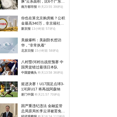
豚”云系面积，比6个广东还
大！深圳官方：注意这件事
南方都市报
昨天23:55
39评论
你也在算北京购房账？公积
金最高340万，非京籍社保
1年
新京报
13小时前
57评论
美媒爆料：美副防长想访
华，“非常执着”
北京日报
15小时前
58评论
八村塁/河村出战世预赛 中
国男篮错过最强日本队
中国篮镜头
昨天13:58
36评论
挺进决赛！U17国足点球3-
1河床U17 将再战阿森纳
射门中国
昨天21:57
70评论
因严重违纪违法 金融监管
总局原局长李云泽被罢免全
国人大代表
经济观察报
昨天16:24
112评论