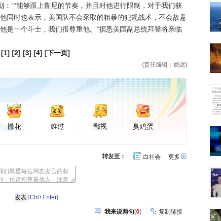
划：““能够跟上鲁尼的节奏，并且对他进行限制，对于我们获
而他同时也表示，美国队不会采取的粗暴的犯规战术，不会故意
，他是一个斗士，我们很尊重他。”据悉美国副总统拜登将亲临
[1] [
2
] [
3
] [
4
] [
下一页
]
(责任编辑：姚远)
撒花
难过
鄙视
臭鸡蛋
转发至：
白社会
更多
开
心
豆
网
瓣
[Ctrl+Enter]
我来说两句
(
0
)
复制链接