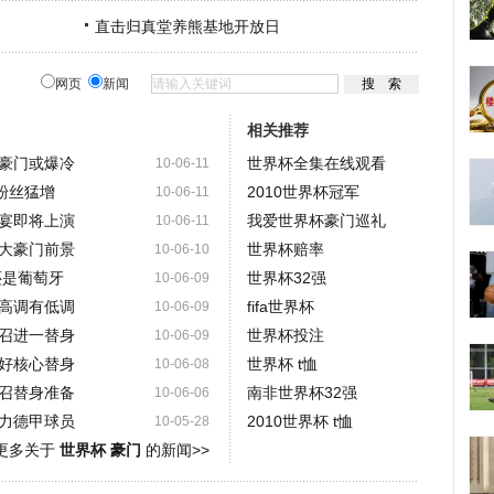
直击归真堂养熊基地开放日
网页
新闻
相关推荐
豪门或爆冷
世界杯全集在线观看
10-06-11
粉丝猛增
2010世界杯冠军
10-06-11
宴即将上演
我爱世界杯豪门巡礼
10-06-11
大豪门前景
世界杯赔率
10-06-10
还是葡萄牙
世界杯32强
10-06-09
高调有低调
fifa世界杯
10-06-09
召进一替身
世界杯投注
10-06-09
好核心替身
世界杯 t恤
10-06-08
召替身准备
南非世界杯32强
10-06-06
力德甲球员
2010世界杯 t恤
10-05-28
更多关于
世界杯 豪门
的新闻>>