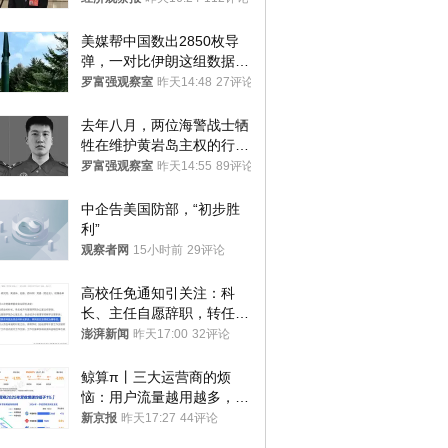
美媒帮中国数出2850枚导
弹，一对比伊朗这组数据，
发现出大事了
罗富强观察室
昨天14:48
27评论
去年八月，两位海警战士牺
牲在维护黄岩岛主权的行动
中
罗富强观察室
昨天14:55
89评论
中企告美国防部，“初步胜
利”
观察者网
15小时前
29评论
高校任免通知引关注：科
长、主任自愿辞职，转任思
政辅导员
澎湃新闻
昨天17:00
32评论
鲸算π丨三大运营商的烦
恼：用户流量越用越多，收
入却越来越少
新京报
昨天17:27
44评论