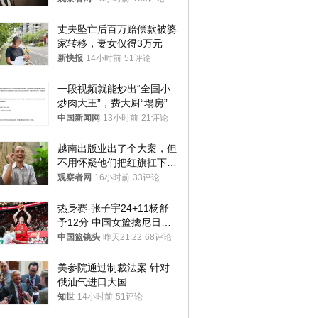
丈夫坠亡后百万赔偿款被婆
家转移，妻女仅得3万元
新快报
14小时前
51评论
一段视频就能炒出“全国小
炒肉大王”，费大厨“塌房”了
吗？
中国新闻网
13小时前
21评论
越南出版业出了个大案，但
不用怀疑他们把红旗扛下去
的决心
观察者网
16小时前
33评论
热身赛-张子宇24+11杨舒
予12分 中国女篮擒尼日利
亚
中国篮镜头
昨天21:22
68评论
美参院通过制裁法案 针对
俄油气进口大国
知世
14小时前
51评论