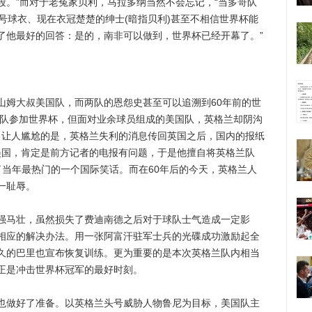
段。”而对于老冤家贝利，马拉多纳当然不会忘记，“当多哥队
号球衣、现在衣冠楚楚的绅士(暗指贝利)甚至不相信世界杯能
了他最好的回答：是的，南非可以做到，世界杯已经开幕了。”
姆大叔美国队，而两队的恩怨史甚至可以追溯到60年前的世
派队参加世界杯，但面对业余球员组成的美国队，英格兰却阴沟
果。让人尴尬的是，英格兰失利的消息传回英国之后，国内的报纸
给美国，肯定是前方记者的电报有问题，于是他擅自将英格兰队
为了当年最热门的一个国际笑话。而在60年后的今天，英格兰人
一耻辱。
马壮，虽然损失了费迪南德之后对于球队士气造成一定影
相应的解决办法。用一张阿富汗驻军士兵的光碟成功激励起全
久的巴里也宣布恢复训练。更为重要的是本次英格兰队内相当
正是冲击世界杯冠军的最好时刻。
做好了准备。以英格兰头号威胁人物鲁尼为目标，美国队主