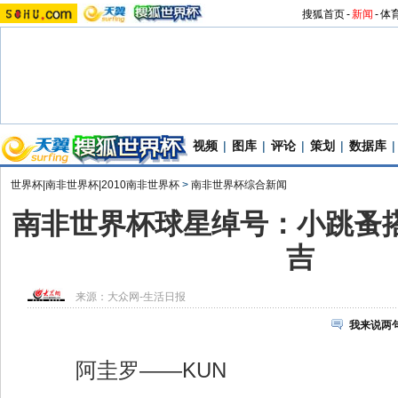
搜狐首页
-
新闻
-
体
视频
|
图库
|
评论
|
策划
|
数据库
|
世界杯|南非世界杯|2010南非世界杯
>
南非世界杯综合新闻
南非世界杯球星绰号：小跳蚤搭
吉
来源：
大众网-生活日报
我来说两
阿圭罗——KUN