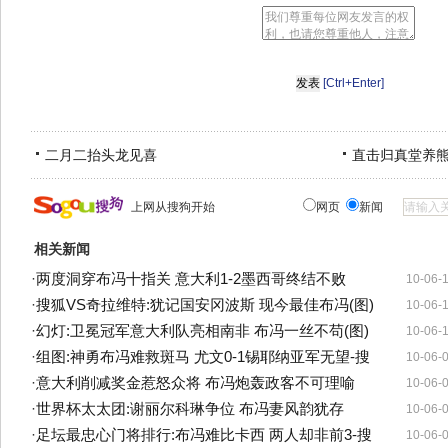
[Ctrl+Enter]
二月二抬头龙见喜
直击归真堂养
上网从搜狗开始
网页
新闻
相关新闻
·
两度洞穿布冯十指关 意大利1-2墨西哥终结不败
10-06-
·
搜狐VS奇拉维特:犹记国安冈波斯 现今最佳布冯(图)
10-06-
·
幻灯:卫冕冠军意大利队亮相南非 布冯一丝不苟(图)
10-06-
·
组图:神勇布冯难救斑马 尤文0-1锡耶纳亚军无望-搜
10-06-
·
意大利削减奖金惹怒众将 布冯炮轰政客不可理喻
10-06-
·
世界杯太太团:谢丽尔科琳争位 布冯妻风韵犹存
10-06-
·
足坛最忠心门将排行:布冯难比卡西 两人却非前3-搜
10-06-