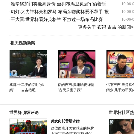
·
雅辛奖加门将最高身价 坐拥布冯卫冕冠军偷着乐
10-06-
·
幻灯:大力神杯亮相罗马 布冯亲吻奖杯爱不释手-搜
10-06-
·
王大雷:世界杯看好英格兰 不放过一场布冯比赛
10-06-
更多关于
布冯 吉吉
的新闻>
相关视频新闻
成都:十二岁的临时"妈
侣皓吉吉:揭露晒伤详情
侣皓吉吉:曾是挥
妈"——吉吉措毛
"古天乐害了我"
阔少 几千港币买
世界杯顶级评论
世界杯社区热
美女向托雷斯求婚
这位西班牙美女球迷的标牌
上面写着的是“托雷斯 娶我