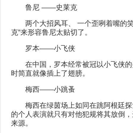
鲁尼 ——史莱克
两个大招风耳、 一个歪咧着嘴的笑
克”来形容鲁尼太贴切了。
罗本——小飞侠
在中国，罗本经常被冠以小飞侠的
时简直就像插上了翅膀。
梅西——小跳蚤
梅西在绿茵场上如同在跳阿根廷探
的个人表演就只有对他犯规将其放倒，这
来源。