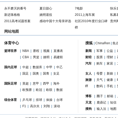
永不磨灭的番号
夏日甜心
7电影
快乐
新还珠格格
姚明退役
2011上海车展
私募
2011高考试题答案
感动中国十大母亲评选
社区2010年度行业口碑
贵州
榜
网站地图
体育中心
搜狐
|
ChinaRen
|
焦
篮球世界
|
NBA
|
赛程
|
视频
|
直播表
新闻
|
军事
|
公益
|
|
CBA
|
男篮
|
姚明
|
易建联
财经
|
股票
|
理财
|
汽车
|
购车
|
家居
|
国内足球
|
中超
|
数据库
|
中甲
|
中乙
|
国足
|
国奥
|
国青
|
女足
女人
|
母婴
|
新娘
|
旅游
|
天气
|
健康
|
国际足球
|
英超
|
意甲
|
西甲
|
海外
IT
|
数码
|
手机
|
|
欧预赛
|
欧冠
|
欧联
|
数据
博客
|
圈子
|
邮箱
|
综合体育
|
乒乓球
|
排球
|
体操
|
台球
天龙
|
鹿鼎记
|
短信
|
F1
|
高尔夫
|
刘翔
|
滚动
搜狗
|
输入法
|
地图