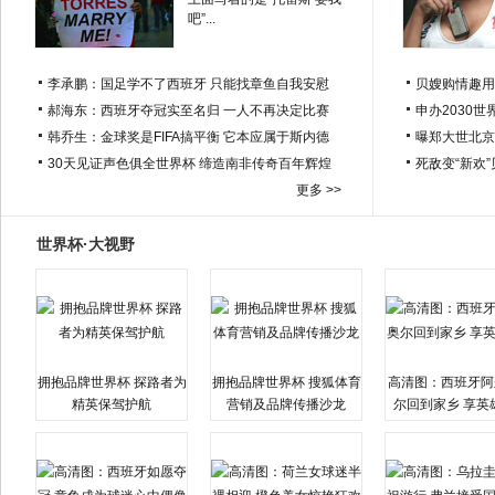
吧”...
李承鹏：国足学不了西班牙 只能找章鱼自我安慰
贝嫂购情趣用
郝海东：西班牙夺冠实至名归 一人不再决定比赛
申办2030世
韩乔生：金球奖是FIFA搞平衡 它本应属于斯内德
曝郑大世北京
30天见证声色俱全世界杯 缔造南非传奇百年辉煌
死敌变“新欢
更多 >>
世界杯·大视野
拥抱品牌世界杯 探路者为
拥抱品牌世界杯 搜狐体育
高清图：西班牙阿
精英保驾护航
营销及品牌传播沙龙
尔回到家乡 享英