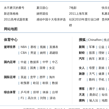
永不磨灭的番号
夏日甜心
7电影
快乐
新还珠格格
姚明退役
2011上海车展
私募
2011高考试题答案
感动中国十大母亲评选
社区2010年度行业口碑
贵州
榜
网站地图
体育中心
搜狐
|
ChinaRen
|
焦
篮球世界
|
NBA
|
赛程
|
视频
|
直播表
新闻
|
军事
|
公益
|
|
CBA
|
男篮
|
姚明
|
易建联
财经
|
股票
|
理财
|
汽车
|
购车
|
家居
|
国内足球
|
中超
|
数据库
|
中甲
|
中乙
|
国足
|
国奥
|
国青
|
女足
女人
|
母婴
|
新娘
|
旅游
|
天气
|
健康
|
国际足球
|
英超
|
意甲
|
西甲
|
海外
IT
|
数码
|
手机
|
|
欧预赛
|
欧冠
|
欧联
|
数据
博客
|
圈子
|
邮箱
|
综合体育
|
乒乓球
|
排球
|
体操
|
台球
天龙
|
鹿鼎记
|
短信
|
F1
|
高尔夫
|
刘翔
|
滚动
搜狗
|
输入法
|
地图