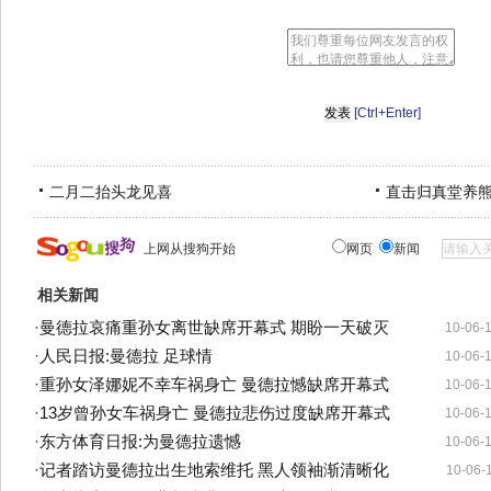
[Ctrl+Enter]
二月二抬头龙见喜
直击归真堂养
上网从搜狗开始
网页
新闻
相关新闻
·
曼德拉哀痛重孙女离世缺席开幕式 期盼一天破灭
10-06-
·
人民日报:曼德拉 足球情
10-06-
·
重孙女泽娜妮不幸车祸身亡 曼德拉憾缺席开幕式
10-06-
·
13岁曾孙女车祸身亡 曼德拉悲伤过度缺席开幕式
10-06-
·
东方体育日报:为曼德拉遗憾
10-06-
·
记者踏访曼德拉出生地索维托 黑人领袖渐清晰化
10-06-