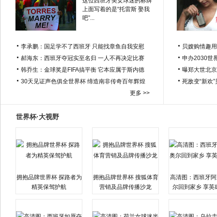
这位西班牙美女球迷的标牌
上面写着的是“托雷斯 娶我
吧”...
李承鹏：国足学不了西班牙 只能找章鱼自我安慰
贝嫂购情趣用
郝海东：西班牙夺冠实至名归 一人不再决定比赛
申办2030世
韩乔生：金球奖是FIFA搞平衡 它本应属于斯内德
曝郑大世北京
30天见证声色俱全世界杯 缔造南非传奇百年辉煌
死敌变“新欢
更多 >>
世界杯·大视野
拥抱品牌世界杯 探路者为
拥抱品牌世界杯 搜狐体育
高清图：西班牙阿
精英保驾护航
营销及品牌传播沙龙
尔回到家乡 享英