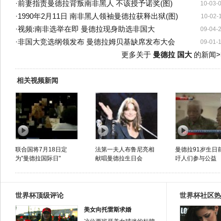
·
前妻指责曼德拉背叛南非黑人 不该授予诺奖(图)
10-03-
·
1990年2月11日 南非黑人领袖曼德拉获释出狱(图)
10-02-
·
视频:南非选举在即 曼德拉现身助选非国大
09-04-
·
非国大竞选纲领发布 曼德拉姆贝基缺席发布大会
09-01-
更多关于
曼德拉 国大
的新闻>
相关视频新闻
联合国将7月18日定
法第一夫人布鲁尼亮相
曼德拉91岁生日
为"曼德拉国际日"
献唱曼德拉生日会
吁人们参与公益
世界杯顶级评论
世界杯社区热
美女向托雷斯求婚