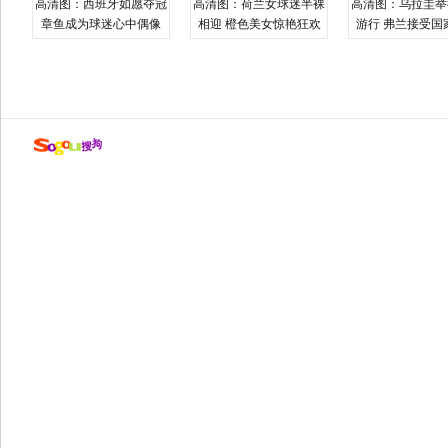
高清图：西班牙如愿夺冠
高清图：荷兰女球迷半裸
高清图：乌拉圭举
章鱼成为球迷心中偶像
相迎 橙色美女惊艳狂欢
游行 弗兰接受国