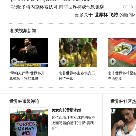
·
视频:多梅内克终被认可 南非世界杯成他铁饭碗
08-10-
更多关于
世界杯 飞特
的新闻>
相关视频新闻
"黑帕瓦罗蒂"世界杯开
南非世界杯主赛场完工
南非世界杯球星
幕式歌手猝然离世
只待开幕
巴西热卖
世界杯顶级评论
世界杯社区热
美女向托雷斯求婚
这位西班牙美女球迷的标牌
上面写着的是“托雷斯 娶我
吧”...