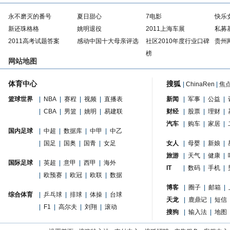
永不磨灭的番号
夏日甜心
7电影
快乐
新还珠格格
姚明退役
2011上海车展
私募
2011高考试题答案
感动中国十大母亲评选
社区2010年度行业口碑
贵州
榜
网站地图
体育中心
搜狐
|
ChinaRen
|
焦
篮球世界
|
NBA
|
赛程
|
视频
|
直播表
新闻
|
军事
|
公益
|
|
CBA
|
男篮
|
姚明
|
易建联
财经
|
股票
|
理财
|
汽车
|
购车
|
家居
|
国内足球
|
中超
|
数据库
|
中甲
|
中乙
|
国足
|
国奥
|
国青
|
女足
女人
|
母婴
|
新娘
|
旅游
|
天气
|
健康
|
国际足球
|
英超
|
意甲
|
西甲
|
海外
IT
|
数码
|
手机
|
|
欧预赛
|
欧冠
|
欧联
|
数据
博客
|
圈子
|
邮箱
|
综合体育
|
乒乓球
|
排球
|
体操
|
台球
天龙
|
鹿鼎记
|
短信
|
F1
|
高尔夫
|
刘翔
|
滚动
搜狗
|
输入法
|
地图