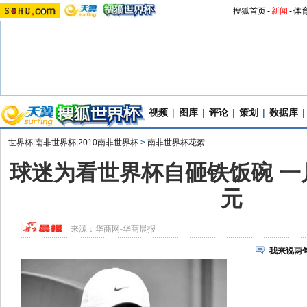
搜狐首页
-
新闻
-
体
视频
|
图库
|
评论
|
策划
|
数据库
|
世界杯|南非世界杯|2010南非世界杯
>
南非世界杯花絮
球迷为看世界杯自砸铁饭碗 一
元
来源：
华商网-华商晨报
我来说两