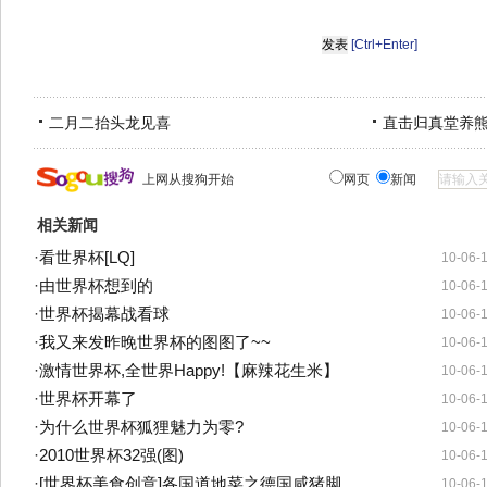
[Ctrl+Enter]
二月二抬头龙见喜
直击归真堂养
上网从搜狗开始
网页
新闻
相关新闻
·
看世界杯[LQ]
10-06-
·
由世界杯想到的
10-06-
·
世界杯揭幕战看球
10-06-
·
我又来发昨晚世界杯的图图了~~
10-06-
·
激情世界杯,全世界Happy!【麻辣花生米】
10-06-
·
世界杯开幕了
10-06-
·
为什么世界杯狐狸魅力为零?
10-06-
·
2010世界杯32强(图)
10-06-
·
[世界杯美食创意]各国道地菜之德国咸猪脚
10-06-