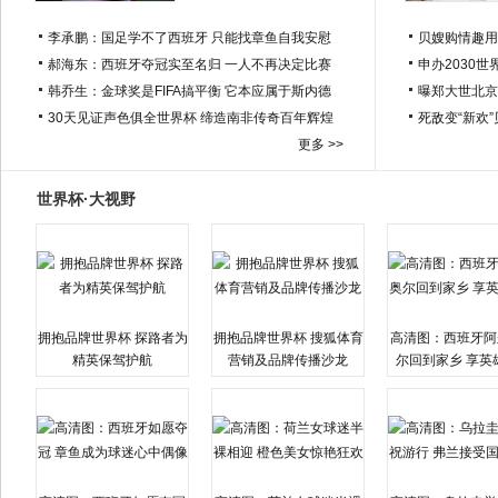
李承鹏：国足学不了西班牙 只能找章鱼自我安慰
贝嫂购情趣用
郝海东：西班牙夺冠实至名归 一人不再决定比赛
申办2030世
韩乔生：金球奖是FIFA搞平衡 它本应属于斯内德
曝郑大世北京
30天见证声色俱全世界杯 缔造南非传奇百年辉煌
死敌变“新欢
更多 >>
世界杯·大视野
拥抱品牌世界杯 探路者为
拥抱品牌世界杯 搜狐体育
高清图：西班牙阿
精英保驾护航
营销及品牌传播沙龙
尔回到家乡 享英