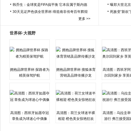
韩乔生：金球奖是FIFA搞平衡 它本应属于斯内德
曝郑大世北京
30天见证声色俱全世界杯 缔造南非传奇百年辉煌
死敌变“新欢
更多 >>
世界杯·大视野
拥抱品牌世界杯 探路者为
拥抱品牌世界杯 搜狐体育
高清图：西班牙阿
精英保驾护航
营销及品牌传播沙龙
尔回到家乡 享英
高清图：西班牙如愿夺冠
高清图：荷兰女球迷半裸
高清图：乌拉圭举
章鱼成为球迷心中偶像
相迎 橙色美女惊艳狂欢
游行 弗兰接受国