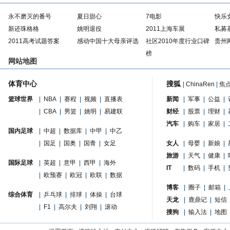
永不磨灭的番号
夏日甜心
7电影
快乐
新还珠格格
姚明退役
2011上海车展
私募
2011高考试题答案
感动中国十大母亲评选
社区2010年度行业口碑
贵州
榜
网站地图
体育中心
搜狐
|
ChinaRen
|
焦
篮球世界
|
NBA
|
赛程
|
视频
|
直播表
新闻
|
军事
|
公益
|
|
CBA
|
男篮
|
姚明
|
易建联
财经
|
股票
|
理财
|
汽车
|
购车
|
家居
|
国内足球
|
中超
|
数据库
|
中甲
|
中乙
|
国足
|
国奥
|
国青
|
女足
女人
|
母婴
|
新娘
|
旅游
|
天气
|
健康
|
国际足球
|
英超
|
意甲
|
西甲
|
海外
IT
|
数码
|
手机
|
|
欧预赛
|
欧冠
|
欧联
|
数据
博客
|
圈子
|
邮箱
|
综合体育
|
乒乓球
|
排球
|
体操
|
台球
天龙
|
鹿鼎记
|
短信
|
F1
|
高尔夫
|
刘翔
|
滚动
搜狗
|
输入法
|
地图