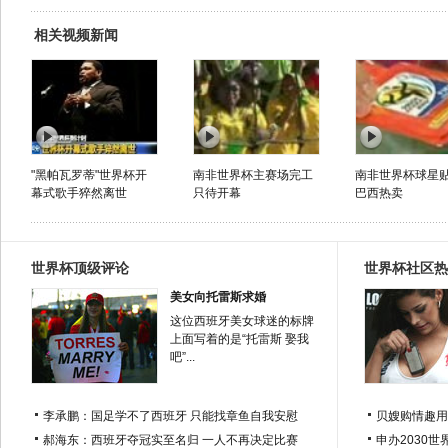
相关视频新闻
"黑帕瓦罗蒂"世界杯开
南非世界杯主赛场完工
南非世界杯球星
幕式歌手猝然离世
只待开幕
巴西热卖
世界杯顶级评论
世界杯社区热
美女向托雷斯求婚
这位西班牙美女球迷的标牌
上面写着的是“托雷斯 娶我
吧”...
李承鹏：国足学不了西班牙 只能找章鱼自我安慰
贝嫂购情趣用
郝海东：西班牙夺冠实至名归 一人不再决定比赛
申办2030世