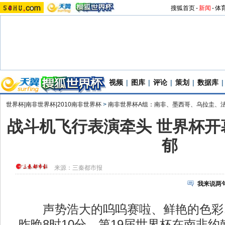
搜狐首页
-
新闻
-
体
视频
|
图库
|
评论
|
策划
|
数据库
|
世界杯|南非世界杯|2010南非世界杯
>
南非世界杯A组：南非、墨西哥、乌拉圭、
战斗机飞行表演牵头 世界杯开
郁
来源：
三秦都市报
我来说两
声势浩大的呜呜赛啦、鲜艳的色彩
昨晚8时10分，第19届世界杯在南非