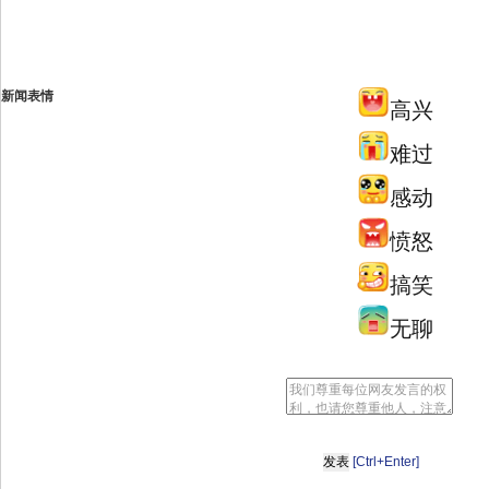
新闻表情
高兴
难过
感动
愤怒
搞笑
无聊
[Ctrl+Enter]