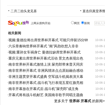
二月二抬头龙见喜
直击归真堂养
上网从搜狗开始
网页
新闻
相关新闻
·
视频:曼德拉将出席世界杯开幕式 可能只停留15分钟
10-06-
·
六乐章奏响世界杯开幕式 "南"风劲吹想入非非
10-06-
·
视频:重孙女车祸身亡 曼德拉缺席世界杯开幕式
10-06-
·
重庆元素出席世界杯开幕式活动 景文杰表现出色
10-06-
·
南非世界杯开幕式激情上演 屎壳郎带来普天同庆
10-06-
·
南非世界杯开幕式 非洲风情浓点点原始融合感动
10-06-
·
非洲主题贯穿开幕式盛典 空军战斗机揭表演大幕
10-06-
·
南非世界杯开幕式 战斗机飞行表现五星红旗亮相
10-06-
·
南非开幕放在开幕式后 战斗机"屎壳郎"成主角
10-06-
·
开幕式将有战斗机献艺 美国南非歌手同唱主题曲
10-06-
更多关于
世界杯 开幕式
的新闻>