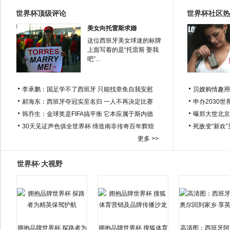
世界杯顶级评论
世界杯社区热
美女向托雷斯求婚
这位西班牙美女球迷的标牌
上面写着的是“托雷斯 娶我
吧”...
李承鹏：国足学不了西班牙 只能找章鱼自我安慰
贝嫂购情趣用
郝海东：西班牙夺冠实至名归 一人不再决定比赛
申办2030世
韩乔生：金球奖是FIFA搞平衡 它本应属于斯内德
曝郑大世北京
30天见证声色俱全世界杯 缔造南非传奇百年辉煌
死敌变“新欢
更多 >>
世界杯·大视野
拥抱品牌世界杯 探路者为
拥抱品牌世界杯 搜狐体育
高清图：西班牙阿