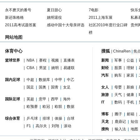
永不磨灭的番号
夏日甜心
7电影
快乐
新还珠格格
姚明退役
2011上海车展
私募
2011高考试题答案
感动中国十大母亲评选
社区2010年度行业口碑
贵州
榜
网站地图
体育中心
搜狐
|
ChinaRen
|
焦
篮球世界
|
NBA
|
赛程
|
视频
|
直播表
新闻
|
军事
|
公益
|
|
CBA
|
男篮
|
姚明
|
易建联
财经
|
股票
|
理财
|
汽车
|
购车
|
家居
|
国内足球
|
中超
|
数据库
|
中甲
|
中乙
|
国足
|
国奥
|
国青
|
女足
女人
|
母婴
|
新娘
|
旅游
|
天气
|
健康
|
国际足球
|
英超
|
意甲
|
西甲
|
海外
IT
|
数码
|
手机
|
|
欧预赛
|
欧冠
|
欧联
|
数据
博客
|
圈子
|
邮箱
|
综合体育
|
乒乓球
|
排球
|
体操
|
台球
天龙
|
鹿鼎记
|
短信
|
F1
|
高尔夫
|
刘翔
|
滚动
搜狗
|
输入法
|
地图