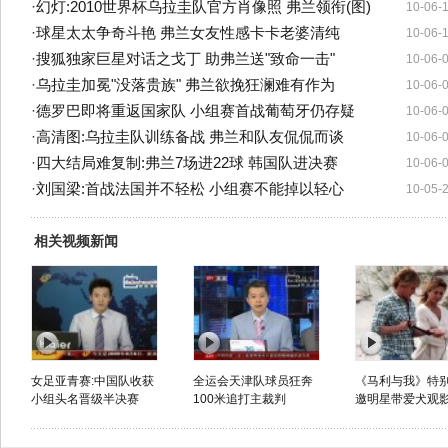
·
幻灯:2010世界杯乌拉圭队官方肖像照 弗兰领衔(图)
10-06-
·
球星太太争奇斗艳 弗兰女友性感卡卡老婆清纯
10-06-
·
搜狐独家巨星对话之戈丁 助弗兰送"致命一击"
10-06-
·
乌拉圭加冕"没落贵族" 弗兰欲挽狂澜难有作为
10-06-
·
德罗巴即将重返国家队 小组赛首战葡萄牙仍存疑
10-06-
·
高清图:乌拉圭队训练备战 弗兰和队友侃侃而谈
10-06-
·
四大结局难复制:弗兰7场进22球 韩国队进决赛
10-06-
·
刘国梁:首战法国并不轻松 小组赛不能掉以轻心
10-05-
相关视频新闻
女足亚青赛:中国队收获
全运会天津队球员狂奔
《马利与我》特
小组头名晋级半决赛
100米追打主裁判
邀明星带爱犬观