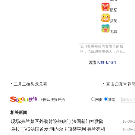
愤怒
搞笑
无聊
[Ctrl+Enter]
二月二抬头龙见喜
直击归真堂养
上网从搜狗开始
网页
新闻
相关新闻
·
现场:弗兰禁区外劲射险些破门 法国新门神救险
10-06-
·
乌拉圭VS法国首发:阿内尔卡顶替亨利 弗兰亮相
10-06-