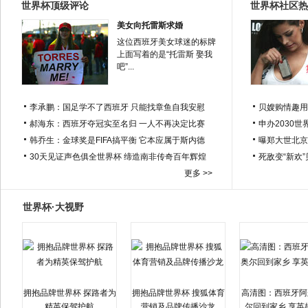
世界杯顶级评论
世界杯社区热
美女向托雷斯求婚
这位西班牙美女球迷的标牌
上面写着的是“托雷斯 娶我
吧”...
李承鹏：国足学不了西班牙 只能找章鱼自我安慰
贝嫂购情趣用
郝海东：西班牙夺冠实至名归 一人不再决定比赛
申办2030世
韩乔生：金球奖是FIFA搞平衡 它本应属于斯内德
曝郑大世北京
30天见证声色俱全世界杯 缔造南非传奇百年辉煌
死敌变“新欢
更多 >>
世界杯·大视野
拥抱品牌世界杯 探路者为
拥抱品牌世界杯 搜狐体育
高清图：西班牙阿
精英保驾护航
营销及品牌传播沙龙
尔回到家乡 享英