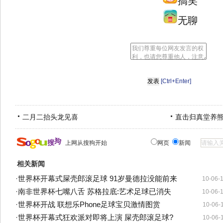
搞笑
无聊
[Ctrl+Enter]
二月二抬头龙见喜
直击归真堂养
上网从搜狗开始
网页
新闻
相关新闻
·
世界杯开幕式屎壳郎滚足球 91岁曼德拉没能前来
10-06-
·
南非世界杯七嘴八舌 苏格拉底:艺术足球已消失
10-06-
·
世界杯开战 联想乐Phone足球宝贝激情图赏
10-06-
·
世界杯开幕式狂欢派对即将上演 屎壳郎滚足球?
10-06-