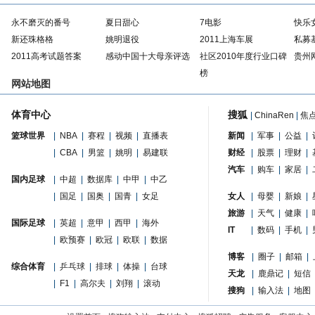
永不磨灭的番号
夏日甜心
7电影
快乐
新还珠格格
姚明退役
2011上海车展
私募
2011高考试题答案
感动中国十大母亲评选
社区2010年度行业口碑
贵州
榜
网站地图
体育中心
搜狐
|
ChinaRen
|
焦
篮球世界
|
NBA
|
赛程
|
视频
|
直播表
新闻
|
军事
|
公益
|
|
CBA
|
男篮
|
姚明
|
易建联
财经
|
股票
|
理财
|
汽车
|
购车
|
家居
|
国内足球
|
中超
|
数据库
|
中甲
|
中乙
|
国足
|
国奥
|
国青
|
女足
女人
|
母婴
|
新娘
|
旅游
|
天气
|
健康
|
国际足球
|
英超
|
意甲
|
西甲
|
海外
IT
|
数码
|
手机
|
|
欧预赛
|
欧冠
|
欧联
|
数据
博客
|
圈子
|
邮箱
|
综合体育
|
乒乓球
|
排球
|
体操
|
台球
天龙
|
鹿鼎记
|
短信
|
F1
|
高尔夫
|
刘翔
|
滚动
搜狗
|
输入法
|
地图