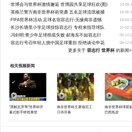
·
世博会与世界杯激情邂逅 世博园共享足球狂欢(图)
10-06-
·
英格兰警方南非世界杯前突袭 五名足球流氓被捕
10-06-
·
FIFA世界杯活动 足球名宿容志行:无缘南非遗憾
10-04-
·
长沙长塘里小学足球技惊容志行 专程来指导球队
10-02-
·
冯剑明:青少年足球彻底失败 郝海东不如容志行
09-12-
·
容志行号召年轻人挑中国足球重担 拒绝谈论申花
09-12-
更多关于
容志行 世界杯
的新闻>
相关视频新闻
"黑帕瓦罗蒂"世界杯开
南非世界杯主赛场完工
南非世界杯球星
幕式歌手猝然离世
只待开幕
巴西热卖