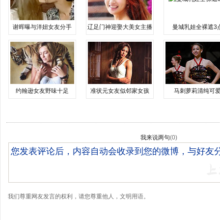
谢晖曝与洋妞女友分手
辽足门神迎娶大美女主播
曼城乳娃全裸遮3
约翰逊女友野味十足
准状元女友似邻家女孩
马刺萝莉清纯可
我来说两句
(
0
)
我们尊重网友发言的权利，请您尊重他人，文明用语。