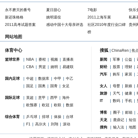
永不磨灭的番号
夏日甜心
7电影
快乐
新还珠格格
姚明退役
2011上海车展
私募
2011高考试题答案
感动中国十大母亲评选
社区2010年度行业口碑
贵州
榜
网站地图
体育中心
搜狐
|
ChinaRen
|
焦
篮球世界
|
NBA
|
赛程
|
视频
|
直播表
新闻
|
军事
|
公益
|
|
CBA
|
男篮
|
姚明
|
易建联
财经
|
股票
|
理财
|
汽车
|
购车
|
家居
|
国内足球
|
中超
|
数据库
|
中甲
|
中乙
|
国足
|
国奥
|
国青
|
女足
女人
|
母婴
|
新娘
|
旅游
|
天气
|
健康
|
国际足球
|
英超
|
意甲
|
西甲
|
海外
IT
|
数码
|
手机
|
|
欧预赛
|
欧冠
|
欧联
|
数据
博客
|
圈子
|
邮箱
|
综合体育
|
乒乓球
|
排球
|
体操
|
台球
天龙
|
鹿鼎记
|
短信
|
F1
|
高尔夫
|
刘翔
|
滚动
搜狗
|
输入法
|
地图