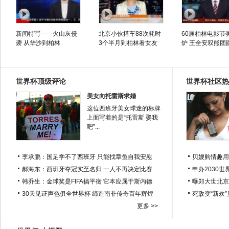
新闻特写——火山灰侵
北京小伙搭车88次耗时
60届柏林电影节
袭 从华沙到柏林
3个半月到柏林看女友
炉 王全安双熊团
世界杯顶级评论
世界杯社区热
美女向托雷斯求婚
这位西班牙美女球迷的标牌
上面写着的是“托雷斯 娶我
吧”...
李承鹏：国足学不了西班牙 只能找章鱼自我安慰
贝嫂购情趣用
郝海东：西班牙夺冠实至名归 一人不再决定比赛
申办2030世
韩乔生：金球奖是FIFA搞平衡 它本应属于斯内德
曝郑大世北京
30天见证声色俱全世界杯 缔造南非传奇百年辉煌
死敌变“新欢
更多 >>