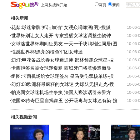
上网从搜狗开始
网页
新闻
相关新闻
·
花絮:球迷举牌"郑洁加油" 女观众喝啤酒(图)-搜狐
10-06-
·
世界杯别让女人走开 专家提醒女球迷调整生物钟
10-06-
·
女球迷世界杯期间征男友 一天一千块聘雄性同居(图
10-06-
·
性感世界杯!漂亮的橙色军团女球迷
10-06-
·
幻灯:申花备战长春女球迷追捧 郜林领跑众球星-搜
10-06-
·
卡西拒签名被女球迷爆粗 西班牙门将竟惨遭侮辱
10-06-
·
组图:卡西机场给女球迷签名 皇马受伤双核单练-搜
10-06-
·
幻灯:08欧洲杯最疯狂的女球迷 为球队无惧走光-搜
10-06-
·
帕克同女球迷机场生争执 法国人亵渎话引来警方
10-06-
·
法国98传奇巨星自揭家丑 公开吸毒与女球迷有染-搜
10-06-
相关视频新闻