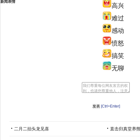
新闻表情
高兴
难过
感动
愤怒
搞笑
无聊
[Ctrl+Enter]
二月二抬头龙见喜
直击归真堂养