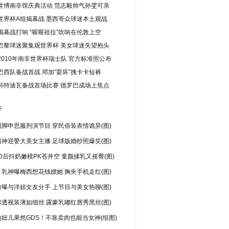
世博南非馆庆典活动 范志毅帅气孙雯可亲
世界杯A组揭幕战 墨西哥众球迷本土观战
揭幕战打响 “喔喔祖拉”吹响在伦敦上空
巴黎球迷聚集观世界杯 美女球迷失望抱头
2010年南非世界杯瑞士队 官方标准照公布
巴西队备战首战 邓加“耍坏”拽卡卡短裤
科特迪瓦备战首场比赛 德罗巴成场上焦点
行
脚申思服刑演节目 穿民俗装表情诡异(图)
神迎娶大美女主播 足球版婚纱照爆笑(图)
0后抖奶嫩模PK苍井空 童颜揉乳又摇臀(图)
乳神曝梅西想花钱嫖她 胸夹手机走红(图)
曝与洋妞女友分手 上节目与美女热聊(图)
透视装薄如细丝 露豪乳嘟红唇秀黑丝(图)
妞儿果然GDS！不靠卖肉也能当女神(组图)