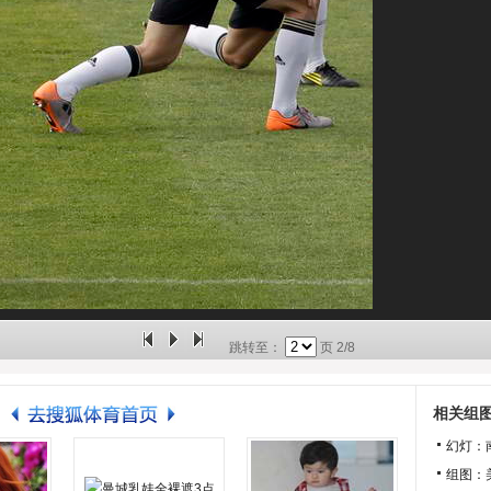
跳转至：
页
2/8
相关组
幻灯：
组图：