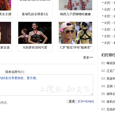
幻灯：
幻灯：
美女主播
曼城乳娃全裸遮3点
梅西儿子肥嘟嘟粉嫩嫩
幻灯：
幻灯：
幻灯：
幻灯：
幻灯：
邻家女孩
马刺萝莉清纯可爱
C罗"簪花"伊布"戴胸罩"
幻灯排
更多>>
01.
曝前国
02.
辽足门
我来说两句
(
0
)
03.
英超9
04.
丑闻！
05.
谢晖自
[Ctrl+Enter]
06.
谢莉尔
明用语。
07.
厄祖的