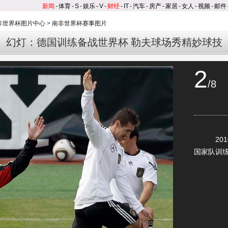
新闻
-
体育
-
S
-
娱乐
-
V
-
财经
-
IT
-
汽车
-
房产
-
家居
-
女人
-
视频
-
邮件
南非世界杯图片中心
>
南非世界杯赛事图片
幻灯：德国训练备战世界杯 勒夫球场秀精妙球技
2
/8
2010
国家队训