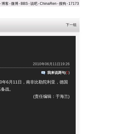
-
博客
-
微博
-
BBS
-
说吧
-
ChinaRen
-
搜狗
-
17173
下一组
2010年06月11日19:26
我来说两句
(
0
)
年6月11日，南非比勒陀利亚，德国
练备战。
(责任编辑：于海兰)