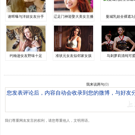
谢晖曝与洋妞女友分手
辽足门神迎娶大美女主播
曼城乳娃全裸遮3
约翰逊女友野味十足
准状元女友似邻家女孩
马刺萝莉清纯可
我来说两句
(
0
)
我们尊重网友发言的权利，请您尊重他人，文明用语。