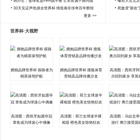
韩乔生：金球奖是FIFA搞平衡 它本应属于斯内德
曝郑大世北京
30天见证声色俱全世界杯 缔造南非传奇百年辉煌
死敌变“新欢
更多 >>
世界杯·大视野
拥抱品牌世界杯 探路者为
拥抱品牌世界杯 搜狐体育
高清图：西班牙阿
精英保驾护航
营销及品牌传播沙龙
尔回到家乡 享英
高清图：西班牙如愿夺冠
高清图：荷兰女球迷半裸
高清图：乌拉圭举
章鱼成为球迷心中偶像
相迎 橙色美女惊艳狂欢
游行 弗兰接受国