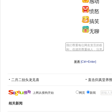
感动
愤怒
搞笑
无聊
[Ctrl+Enter]
二月二抬头龙见喜
直击归真堂养
上网从搜狗开始
网页
新闻
相关新闻