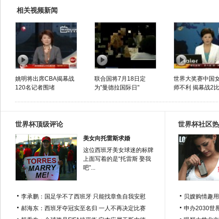
相关视频新闻
姚明将出席CBA揭幕战
联合国将7月18日定
世界大奖赛中国
120名记者围堵
为"曼德拉国际日"
师不利 揭幕战2比3
世界杯顶级评论
世界杯社区热
美女向托雷斯求婚
这位西班牙美女球迷的标牌
上面写着的是“托雷斯 娶我
吧”...
李承鹏：国足学不了西班牙 只能找章鱼自我安慰
贝嫂购情趣用
郝海东：西班牙夺冠实至名归 一人不再决定比赛
申办2030世