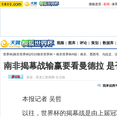
搜狐首页
-
新闻
-
体
视频
|
图库
|
评论
|
策划
|
数据库
|
世界杯|南非世界杯|2010南非世界杯
>
南非世界杯A组：南非、墨西哥、乌拉圭、
南非揭幕战输赢要看曼德拉 是
来源：
黑龙江新闻网-生活报
我来说两
本报记者 吴哲
以往，世界杯的揭幕战是由上届冠