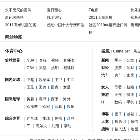
永不磨灭的番号
夏日甜心
7电影
快乐
新还珠格格
姚明退役
2011上海车展
私募
2011高考试题答案
感动中国十大母亲评选
社区2010年度行业口碑
贵州
榜
网站地图
体育中心
搜狐
|
ChinaRen
|
焦
篮球世界
|
NBA
|
赛程
|
视频
|
直播表
新闻
|
军事
|
公益
|
|
CBA
|
男篮
|
姚明
|
易建联
财经
|
股票
|
理财
|
汽车
|
购车
|
家居
|
国内足球
|
中超
|
数据库
|
中甲
|
中乙
|
国足
|
国奥
|
国青
|
女足
女人
|
母婴
|
新娘
|
旅游
|
天气
|
健康
|
国际足球
|
英超
|
意甲
|
西甲
|
海外
IT
|
数码
|
手机
|
|
欧预赛
|
欧冠
|
欧联
|
数据
博客
|
圈子
|
邮箱
|
综合体育
|
乒乓球
|
排球
|
体操
|
台球
天龙
|
鹿鼎记
|
短信
|
F1
|
高尔夫
|
刘翔
|
滚动
搜狗
|
输入法
|
地图