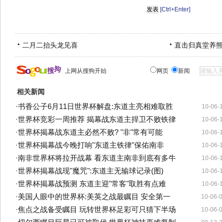
[Ctrl+Enter]
二月二抬头龙见喜
直击归真堂养
上网从搜狗开始
网页
新闻
相关新闻
·
书香公子6月11日世界杯解盘:东道主亮相难取胜
10-06-
·
世界杯竞彩一周推荐 揭幕战东道主捍卫不败铁律
10-06-
·
世界杯揭幕战东道主必然不败? "非"常有可能
10-06-
·
世界杯揭幕战今晚打响"东道主铁律"保佑南非
10-06-
·
南非世界杯将拉开战幕 看东道主南非到底有多牛
10-06-
·
世界杯揭幕战现"魔咒":东道主无输球记录(图)
10-06-
·
世界杯揭幕战预测 东道主迎"常客"取胜有点难
10-06-
·
美国人眼中的世界杯:美英之战最瞩目 安全第一
10-06-
·
焦点之战备受瞩目 玩转世界杯足彩可只猜下半场
10-06-