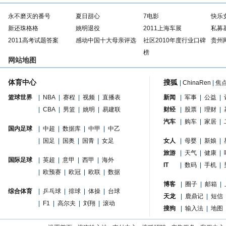
永不磨灭的番号
夏日甜心
7电影
快乐
新还珠格格
姚明退役
2011上海车展
私募
2011高考试题答案
感动中国十大母亲评选
社区2010年度行业口碑
贵州
榜
网站地图
体育中心
搜狐
|
ChinaRen
|
焦
篮球世界
|
NBA
|
赛程
|
视频
|
直播表
新闻
|
军事
|
公益
|
|
CBA
|
男篮
|
姚明
|
易建联
财经
|
股票
|
理财
|
汽车
|
购车
|
家居
|
国内足球
|
中超
|
数据库
|
中甲
|
中乙
|
国足
|
国奥
|
国青
|
女足
女人
|
母婴
|
新娘
|
旅游
|
天气
|
健康
|
国际足球
|
英超
|
意甲
|
西甲
|
海外
IT
|
数码
|
手机
|
|
欧预赛
|
欧冠
|
欧联
|
数据
博客
|
圈子
|
邮箱
|
综合体育
|
乒乓球
|
排球
|
体操
|
台球
天龙
|
鹿鼎记
|
短信
|
F1
|
高尔夫
|
刘翔
|
滚动
搜狗
|
输入法
|
地图