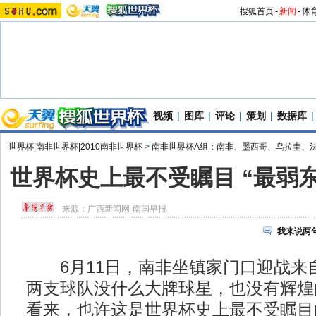
搜狐首页
-
新闻
-
体
视频
|
图库
|
评论
|
策划
|
数据库
|
世界杯|南非世界杯|2010南非世界杯
>
南非世界杯A组：南非、墨西哥、乌拉圭、
世界杯史上最不受瞩目 “最弱
来源：
广西新闻网-南国早报
我来说两
6月11日，南非坐镇家门口迎战来自
两支球队没什么大牌球星，也没有辉煌
看来，也许这是世界杯史上最不受瞩目