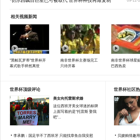
·
切尔西瞩目巨星已可被取代 世界杯神技再难复制
09-12-
相关视频新闻
"黑帕瓦罗蒂"世界杯开
南非世界杯主赛场完工
南非世界杯球星
幕式歌手猝然离世
只待开幕
巴西热卖
世界杯顶级评论
世界杯社区热
美女向托雷斯求婚
这位西班牙美女球迷的标牌
上面写着的是“托雷斯 娶我
吧”...
李承鹏：国足学不了西班牙 只能找章鱼自我安慰
贝嫂购情趣用