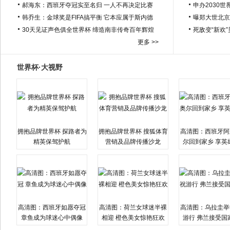
郝海东：西班牙夺冠实至名归 一人不再决定比赛
申办2030世
韩乔生：金球奖是FIFA搞平衡 它本应属于斯内德
曝郑大世北京
30天见证声色俱全世界杯 缔造南非传奇百年辉煌
死敌变“新欢
更多 >>
世界杯·大视野
拥抱品牌世界杯 探路者为
拥抱品牌世界杯 搜狐体育
高清图：西班牙阿
精英保驾护航
营销及品牌传播沙龙
尔回到家乡 享英
高清图：西班牙如愿夺冠
高清图：荷兰女球迷半裸
高清图：乌拉圭举
章鱼成为球迷心中偶像
相迎 橙色美女惊艳狂欢
游行 弗兰接受国