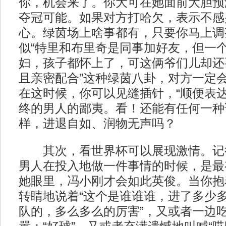
你，机会来了。你大可在她面前大胆预
夺冠可能。如果对方打哈欠，表示不感
心。绿茵场上啥事都有，只要你马上调
似“特里和布里奇是同事加好友，但一
妇，孩子都怀上了，可这俩爷们儿却还
且亲密配合”这种绿茵八卦，对方一定
在这时候，你可以见缝插针，“顺便表达
终的男人的鄙夷。看！还能有任何一种
样，进退自如、润物无声吗？
其次，看世界杯可以展现激情。记
男人在投入地做一件事情的时候，是最
她眼里，冯小刚才会如此英俊。当你抱
转睛地说着“这个是谁谁谁，进了多少
队的，多么多么的厉害”，又或者一边