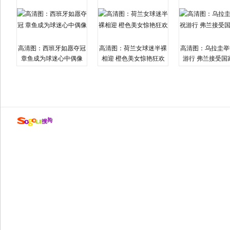
高清图：西班牙如愿夺冠
高清图：荷兰女球迷半裸
高清图：乌拉圭举
章鱼成为球迷心中偶像
相迎 橙色美女惊艳狂欢
游行 弗兰接受国