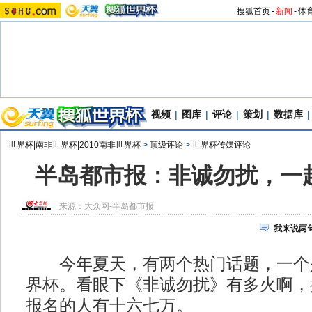
搜狐首页
-
新闻
-
体
视频
|
图库
|
评论
|
策划
|
数据库
|
世界杯|南非世界杯|2010南非世界杯
>
顶级评论
>
世界杯传媒评论
半岛都市报：非诚勿扰，一
来源：
大众网-半岛都市报
我来说两
今年夏天，有两个热门话题，一个
界杯。看眼下《非诚勿扰》有多火啊，
报名的人有十六七万。