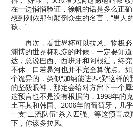
嚣：“好球”，又或者充满遗憾地叫喊“
在一边悄悄验证，徐帆的话是多么正确
想到列侬那句颠倒众生的名言，“男人
孩。”
再次，看世界杯可以拉风。物极必
渊博的世界杯积淀的时候，一定要知道
达，总说巴西、西班牙和阿根廷，终究
不休、口若悬河也并不完全算优点。如
个诡异的，类似“加纳能进四强”这样的
的坚毅眼神，那定会给对方留下一个犀
这预言也不是没有根据的，1998年的克
土耳其和韩国、2006年的葡萄牙，几
一支“二流队伍”杀入四强。等这预言成
下，你该多拉风。