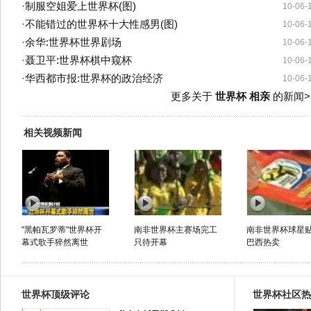
·
制服空姐爱上世界杯(图)
10-06-
·
不能错过的世界杯十大性感男(图)
10-06-
·
余华:世界杯世界剧场
10-06-
·
聂卫平:世界杯棋中窥杯
10-06-
·
华西都市报:世界杯的政治经济
10-06-
更多关于
世界杯 相亲
的新闻>
相关视频新闻
"黑帕瓦罗蒂"世界杯开
南非世界杯主赛场完工
南非世界杯球星
幕式歌手猝然离世
只待开幕
巴西热卖
世界杯顶级评论
世界杯社区热