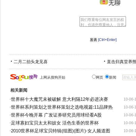
无聊
[Ctrl+Enter]
二月二抬头龙见喜
直击归真堂养
上网从搜狗开始
网页
新闻
相关新闻
·
世界杯十大魔咒未被破解 意大利隔12年必进决赛
10-06-
·
世界杯系列策划之世界杯策划之选电视篇:11品牌热
10-06-
·
世界杯今晚开幕 广发证券研究员用球经看A股
10-06-
·
足球寡妇宝贝太太和妓女 活色生香的世界杯
10-06-
·
2010世界杯足球宝贝特辑(组图)(图片)-女人频道图
10-06-