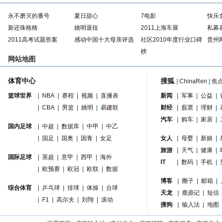
永不磨灭的番号
夏日甜心
7电影
快乐
新还珠格格
姚明退役
2011上海车展
私募
2011高考试题答案
感动中国十大母亲评选
社区2010年度行业口碑
贵州
榜
网站地图
体育中心
搜狐
|
ChinaRen
|
焦
篮球世界
|
NBA
|
赛程
|
视频
|
直播表
新闻
|
军事
|
公益
|
|
CBA
|
男篮
|
姚明
|
易建联
财经
|
股票
|
理财
|
汽车
|
购车
|
家居
|
国内足球
|
中超
|
数据库
|
中甲
|
中乙
|
国足
|
国奥
|
国青
|
女足
女人
|
母婴
|
新娘
|
旅游
|
天气
|
健康
|
国际足球
|
英超
|
意甲
|
西甲
|
海外
IT
|
数码
|
手机
|
|
欧预赛
|
欧冠
|
欧联
|
数据
博客
|
圈子
|
邮箱
|
综合体育
|
乒乓球
|
排球
|
体操
|
台球
天龙
|
鹿鼎记
|
短信
|
F1
|
高尔夫
|
刘翔
|
滚动
搜狗
|
输入法
|
地图