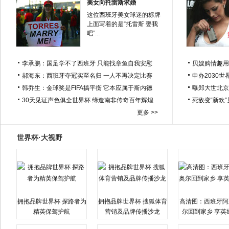
美女向托雷斯求婚
这位西班牙美女球迷的标牌
上面写着的是“托雷斯 娶我
吧”...
李承鹏：国足学不了西班牙 只能找章鱼自我安慰
贝嫂购情趣用
郝海东：西班牙夺冠实至名归 一人不再决定比赛
申办2030世
韩乔生：金球奖是FIFA搞平衡 它本应属于斯内德
曝郑大世北京
30天见证声色俱全世界杯 缔造南非传奇百年辉煌
死敌变“新欢
更多 >>
世界杯·大视野
拥抱品牌世界杯 探路者为
拥抱品牌世界杯 搜狐体育
高清图：西班牙阿
精英保驾护航
营销及品牌传播沙龙
尔回到家乡 享英