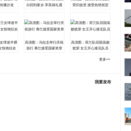
传播沙龙
尔回到家乡 享英雄礼遇
荣归故里 接受热情祝贺
女球迷半裸
高清图：乌拉圭举行庆祝
高清图：荷兰队回国虽败
女惊艳狂欢
游行 弗兰接受国家奖章
犹荣 女王开心接见队员
更多>>
我要发布