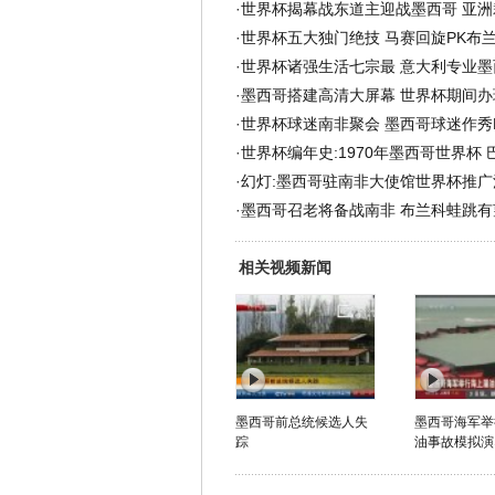
·
世界杯揭幕战东道主迎战墨西哥 亚洲
·
世界杯五大独门绝技 马赛回旋PK布
·
世界杯诸强生活七宗最 意大利专业墨
·
墨西哥搭建高清大屏幕 世界杯期间办
·
世界杯球迷南非聚会 墨西哥球迷作秀
·
世界杯编年史:1970年墨西哥世界杯
·
幻灯:墨西哥驻南非大使馆世界杯推广
·
墨西哥召老将备战南非 布兰科蛙跳有
相关视频新闻
墨西哥前总统候选人失
墨西哥海军举
踪
油事故模拟演