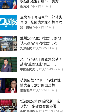
峡新航道通行细节，美方再
提“倒计时”
新黄河
7小时前
28评论
壹快评｜号召领导干部带头
休假，是因为大家不想休吗
第一财经
5小时前
84评论
兰州没有“兰州拉面”，多地
试点改名“青海拉面”，有商
家改名已两年
九派新闻
昨天22:05
81评论
又一轮高级干部密集变动！
越南“重整江山”再进一步
中国新闻周刊
昨天16:43
77评论
被美囚禁7个月，马杜罗性
情大变，放弃回国念想，最
后嘱托已公开
惯性世界
昨天10:24
88评论
“迅速掀起扫黑除恶新一轮
攻势”！多省份密集部署，
公布举报方式
新闻资讯综合
昨天21:53
244评论