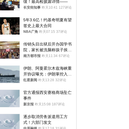
缓！最高检披露详情——
长安街知事
昨天10:41
127评论
5年3.6亿！约基奇明夏有望
签史上最大合同
NBA广角
昨天07:15
37评论
传销头目出狱后开办国学书
院，家长被洗脑称孩子挨打
才有效果
南方都市报
昨天11:34
67评论
伊朗、阿曼霍尔木兹海峡重
开协议曝光：伊朗掌控入湾
航道，与阿曼平分“服务费”
红星新闻
昨天13:28
32评论
官方通报西安赛格商场坠亡
事件
新京报
昨天15:08
187评论
逐步取消劳务派遣用工方
式！六部门发文
中原融媒
昨天17:18
31评论