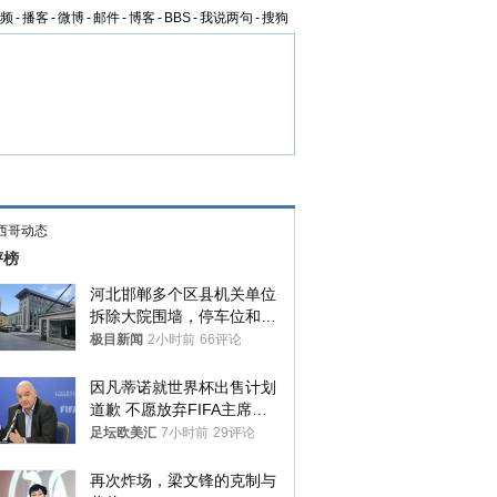
频
-
播客
-
微博
-
邮件
-
博客
-
BBS
-
我说两句
-
搜狗
西哥动态
评榜
河北邯郸多个区县机关单位
拆除大院围墙，停车位和厕
所免费开放，当地多部门回
极目新闻
2小时前
66评论
应
因凡蒂诺就世界杯出售计划
道歉 不愿放弃FIFA主席职
位
足坛欧美汇
7小时前
29评论
再次炸场，梁文锋的克制与