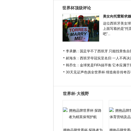
世界杯顶级评论
美女向托雷斯求婚
这位西班牙美女球
上面写着的是“托
吧”...
李承鹏：国足学不了西班牙 只能找章鱼自
郝海东：西班牙夺冠实至名归 一人不再决
韩乔生：金球奖是FIFA搞平衡 它本应属
30天见证声色俱全世界杯 缔造南非传奇
世界杯·大视野
拥抱品牌世界杯 探路者为
拥抱品牌世界