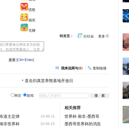
愤怒
搞笑
无聊
转发至：
白社会
更多
开
心
豆
网
瓣
[Ctrl+Enter]
我来说两句
(
0
)
复制链接
直击归真堂养熊基地开放日
网页
新闻
相关推荐
东道主定律
世界杯 南非-墨西哥
10-06-11
南非世界杯
墨西哥世界杯的消息
10-06-10