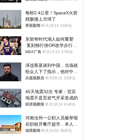
每秒2.4公里！SpaceX火箭
残骸撞上月球了
界面新闻
昨天18:14
33评论
东契奇时代湖人如何重塑
 复刻独行侠OR改学步行
者？
NBA广角
昨天13:23
37评论
泽连斯基谈到中国，当场就
给众人下了指示，他对中国
和中乌关系，显然又有了新
兵器观察员
昨天09:15
33评论
的想法
45天地震32次 专家：宜宾
地震不是页岩气开采造成的
经济观察报
昨天18:19
41评论
河南汝州一公职人员被举报
在职校开餐厅超市，本人回
应称“是给别人帮忙”
澎湃新闻
昨天16:02
36评论