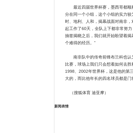
最近四届世界杯赛，墨西哥都顺利
分在同一个小组，这个小组的实力较为
时、地利、人和，揭幕战面对南非，
起工作了60天，全队上下都非常努
抽签揭晓之后，我们就开始盼望着揭
个难得的经历。”
南非队中的传奇前锋布兰科也认为，
比赛，球场上我们只会想着如何去胜利
1998、2002年世界杯，这是他
大的，而比他年长的四名球员都是门
（搜狐体育 迪亚摩）
新闻表情