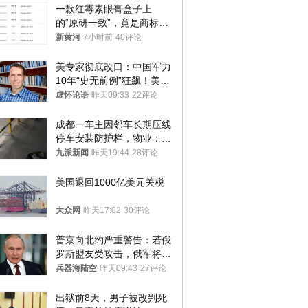
一款红霉素眼膏盒子上
的“原研一致”，竟是商标！
律师：极易误导消费者；网
新黄河
7小时前
40评论
友：药企不应打擦边球
美专家彻底改口：中国军力
10年“史无前例”狂飙！美军
真慌了
虚怀论语
昨天09:33
22评论
成都一车主因邻车长期压线
停车安装防护栏，物业：不
建议装护栏，也会影响自身
九派新闻
昨天19:44
28评论
停车
美国退回1000亿美元关税
大众网
昨天17:02
30评论
普京向北约严重警告：若俄
罗斯盟友受攻击，俄军将动
用核武器保护
兵器海陆空
昨天09:43
27评论
出狱前8天，男子被改判死