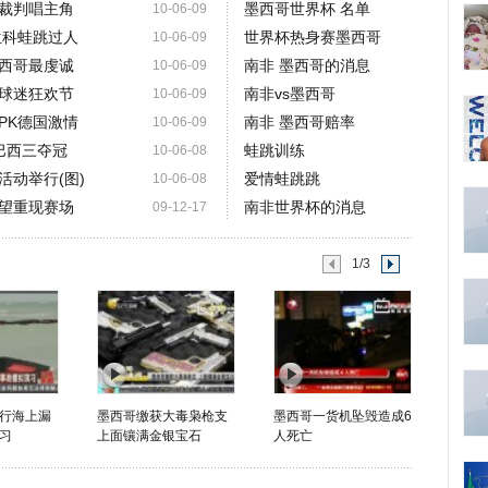
裁判唱主角
墨西哥世界杯 名单
10-06-09
兰科蛙跳过人
世界杯热身赛墨西哥
10-06-09
西哥最虔诚
南非 墨西哥的消息
10-06-09
球迷狂欢节
南非vs墨西哥
10-06-09
PK德国激情
南非 墨西哥赔率
10-06-09
 巴西三夺冠
蛙跳训练
10-06-08
活动举行(图)
爱情蛙跳跳
10-06-08
望重现赛场
南非世界杯的消息
09-12-17
1/3
行海上漏
墨西哥缴获大毒枭枪支
墨西哥一货机坠毁造成6
习
上面镶满金银宝石
人死亡