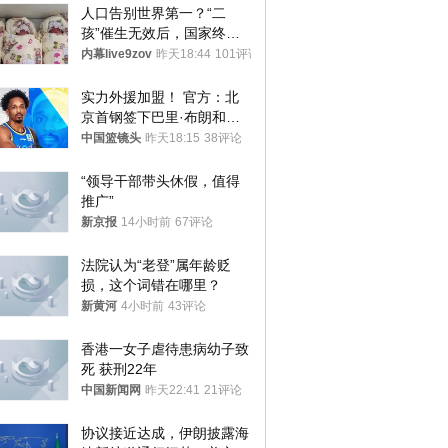
人口告别世界第一？“二
孩”催生无效后，国家终于
向住房出手了！
内幕live9zov
昨天18:44
101评论
实力外援加盟！ 官方：北
京首钢签下巴里·布朗和桑
普森
中国篮镜头
昨天18:15
38评论
“领导干部带头休假，值得
推广”
新京报
14小时前
67评论
法院认为“老登”属年龄贬
损，这个词错在哪里？
新黄河
4小时前
43评论
香港一女子虐待患病幼子致
死 获刑22年
中国新闻网
昨天22:41
21评论
协议接近达成，伊朗披露海