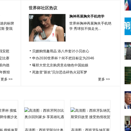
世界杯社区热议
胸神再展胸夹手机绝学
迷的标牌
世界杯胸神再展胸夹手机绝
雷斯 娶我
学 秀球技不慎走光...
我安慰
贝嫂购情趣用品 添八件套讨小贝欢心
定比赛
申办2030世界杯？何不把目标定为2046
于斯内德
曝郑大世北京购房意在物色中国姑娘
百年辉煌
死敌变“新欢”贝尔恐击碎热火冠军梦
更多 >>
更多 >>
杯 搜狐体育
高清图：西班牙阿尔比奥
高清图：西班牙队纳瓦斯