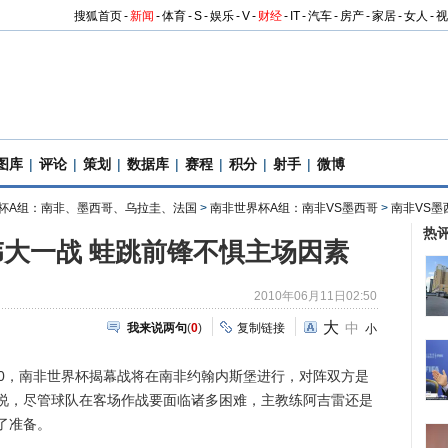
搜狐首页
-
新闻
-
体育
-
S
-
娱乐
-
V
-
财经
-
IT
-
汽车
-
房产
-
家居
-
女人
-
视
图库
|
评论
|
策划
|
数据库
|
赛程
|
积分
|
射手
|
微博
杯A组：南非、墨西哥、乌拉圭、法国
>
南非世界杯A组：南非VS墨西哥
>
南非VS墨
热
大一战 蛙跳前锋不惧主场因素
2010年06月11日02:50
大
中
我来说两句
(
0
)
复制链接
小
:00，南非世界杯揭幕战将在南非约翰内斯堡进行，对阵双方是
说，尽管球队在客场作战要面临诸多困难，主教练阿吉雷还是
了准备。