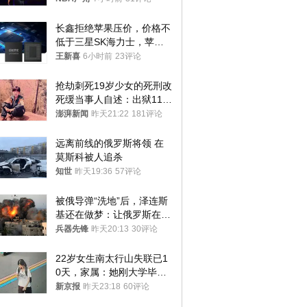
长鑫拒绝苹果压价，价格不
低于三星SK海力士，苹果
失去了议价权
王新喜
6小时前
23评论
抢劫刺死19岁少女的死刑改
死缓当事人自述：出狱11年
间始终刻意躲避被害人家属
澎湃新闻
昨天21:22
181评论
远离前线的俄罗斯将领 在
莫斯科被人追杀
知世
昨天19:36
57评论
被俄导弹“洗地”后，泽连斯
基还在做梦：让俄罗斯在冬
季前求和？
兵器先锋
昨天20:13
30评论
22岁女生南太行山失联已1
0天，家属：她刚大学毕业
想到山里旅行
新京报
昨天23:18
60评论