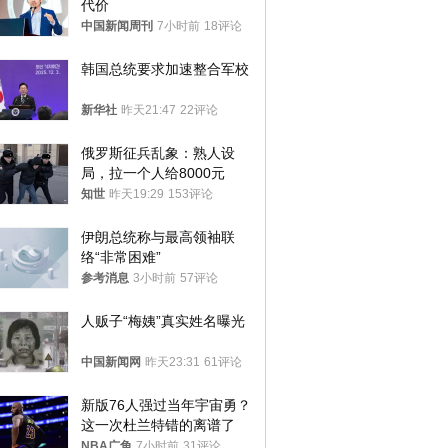
代价
中国新闻周刊
7小时前
18评论
韩国总统要求加速整合军校
新华社
昨天21:47
22评论
俄罗斯征兵乱象：熟人设
局，拉一个人给8000元
知世
昨天19:29
153评论
伊朗总统称与最高领袖联
络“非常困难”
参考消息
3小时前
57评论
人贩子“梅姨”真实姓名曝光
中国新闻网
昨天23:31
61评论
新版76人强过当年宇宙勇？
这一次杜兰特错的离谱了
NBA广角
7小时前
31评论