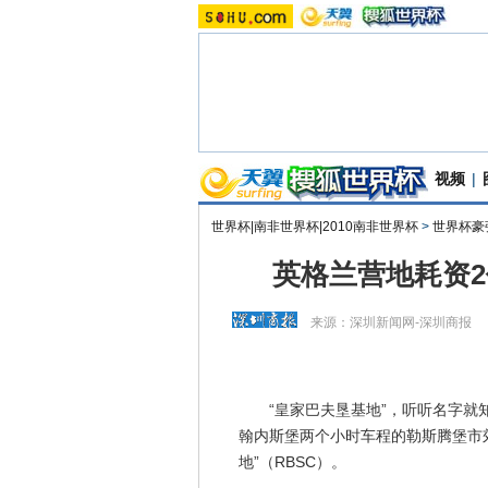
视频
|
世界杯|南非世界杯|2010南非世界杯
>
世界杯豪
英格兰营地耗资2
来源：
深圳新闻网-深圳商报
“皇家巴夫垦基地”，听听名字就知
翰内斯堡两个小时车程的勒斯腾堡市郊
地”（RBSC）。