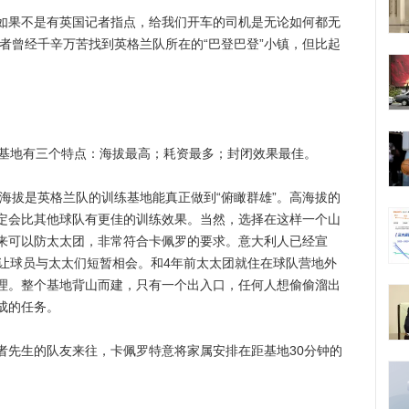
果不是有英国记者指点，给我们开车的司机是无论如何都无
记者曾经千辛万苦找到英格兰队所在的“巴登巴登”小镇，但比起
基地有三个特点：海拔最高；耗资最多；封闭效果最佳。
海拔是英格兰队的训练基地能真正做到“俯瞰群雄”。高海拔的
定会比其他球队有更佳的训练效果。当然，选择在这样一个山
来可以防太太团，非常符合卡佩罗的要求。意大利人已经宣
虑让球员与太太们短暂相会。和4年前太太团就住在球队营地外
理。整个基地背山而建，只有一个出入口，任何人想偷偷溜出
成的任务。
先生的队友来往，卡佩罗特意将家属安排在距基地30分钟的