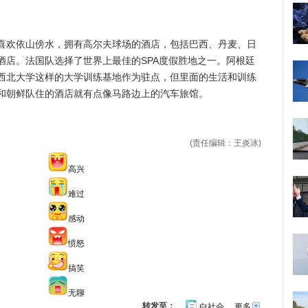
欢依山傍水，拥有高尔夫球场的酒店，包括巴西、丹麦、日
酒店。法国队选择了世界上最佳的SPA度假胜地之一。阿根廷
西北大学这样的大学训练基地作为驻点，但里面的生活和训练
和朝鲜队住的酒店就有点像马路边上的汽车旅馆。
(责任编辑：王炎冰)
高兴
难过
感动
愤怒
搞笑
无聊
转发至：
白社会
更多
开