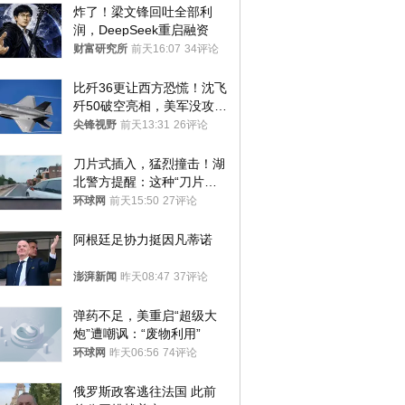
炸了！梁文锋回吐全部利
润，DeepSeek重启融资
财富研究所
前天16:07
34评论
比歼36更让西方恐慌！沈飞
歼50破空亮相，美军没攻克
的技术被拿下
尖锋视野
前天13:31
26评论
刀片式插入，猛烈撞击！湖
北警方提醒：这种“刀片超
车”，太危险了
环球网
前天15:50
27评论
阿根廷足协力挺因凡蒂诺
澎湃新闻
昨天08:47
37评论
弹药不足，美重启“超级大
炮”遭嘲讽：“废物利用”
环球网
昨天06:56
74评论
俄罗斯政客逃往法国 此前