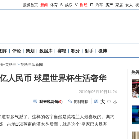
搜狐首页
-
新闻
-
体育
-
S
-
娱乐
-
V
-
财经
-
IT
-
汽车
-
房产
-
家居
-
女人
-
视
图库
|
评论
|
策划
|
数据库
|
赛程
|
积分
|
射手
|
微博
强--英格兰
>
英格兰队新闻
热
亿人民币 球星世界杯生活奢华
2010年06月10日14:24
大
中
我来说两句
(
0
)
复制链接
小
道有多气派了。这样的名字当然是英格兰人最喜欢的。离约
，占地150英亩的灌木丛后面，就是这个“皇家巴夫垦基