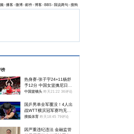
频
-
播客
-
微博
-
邮件
-
博客
-
BBS
-
我说两句
-
搜狗
评榜
热身赛-张子宇24+11杨舒
予12分 中国女篮擒尼日利
亚
中国篮镜头
昨天21:22
36评论
国乒男单全军覆没！4人出
战WTT横滨冠军赛均无缘
八强
搜狐体育
昨天18:45
79评论
因严重违纪违法 金融监管