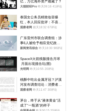
亿，万亿海外资产难藏了？
大猫财经Pro
昨天09:16
41评论
泰国女公务员精致妆容爆
红，本人回应批评：不喜欢
就别看
观察者网
前天18:32
67评论
广东雷州市联合调查组：涉
事6人被给予相应党纪政务
处分和组织处理
新闻资讯综合
昨天18:30
98评论
SpaceX火箭残骸撞击月球
 月面出现撞击坑(图)
光明网
昨天10:55
20评论
桃酥中吃出金属牙冠？泸溪
河发布调查结论：消费者已
澄清，所发视频情况不属实
观察者网
昨天11:47
30评论
茅台，终于从“液体黄金”活
成了“一瓶酒”的样子
中国基金报
昨天00:15
55评论