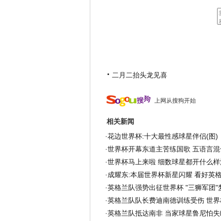
二月二抬头龙见喜
上网从搜狗开始
相关新闻
·
花边世界杯:十大最性感球星伴侣(图)
·
世界杯开幕东道主苦练国歌 五语言混
·
世界杯马上来啦 细数球星都开什么样
·
成耀东:本届世界杯新星闪耀 看好英
·
英格兰队强势出征世界杯 "三狮军团"梦
·
英格兰队队长费迪南德训练受伤 世界
·
英格兰队抵达南非 当家球星鲁尼怕失