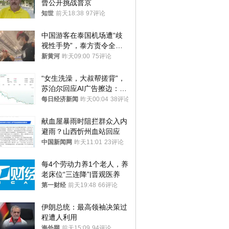
曾公开挑战普京
知世
前天18:38
97评论
中国游客在泰国机场遭“歧
视性手势”，泰方责令全面
调查，对责任人采取最严厉
新黄河
昨天09:00
75评论
处分
“女生洗澡，大叔帮搓背”，
苏泊尔回应AI广告擦边：视
频全下架，已强化内容管理
每日经济新闻
昨天00:04
38评论
与审核
献血屋暴雨时阻拦群众入内
避雨？山西忻州血站回应
中国新闻网
昨天11:01
23评论
每4个劳动力养1个老人，养
老床位“三连降”|晋观医养
第一财经
前天19:48
66评论
伊朗总统：最高领袖决策过
程遭人利用
海外网
前天15:09
94评论