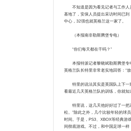
不知道是因为看见记者与工作人员
基地了，安保人员提出采访时间已到
中心，32强也就英格兰这一家了。
（本报南非勒斯腾堡专电）
“你们每天都在干吗？”
本报特派记者黎晓斌勒斯腾堡专电 
英格兰队长特里非常老实地回答：“
特里的说法其实是英国队上下一致认
看最近几天英格兰队的训练，你就知
特里说，这几天他好好过了一把高
松。”除此之外，几个比较年轻的球
时间。于是，PS3、XBOX等经典
间彻底游戏。不过，和中国足球一样