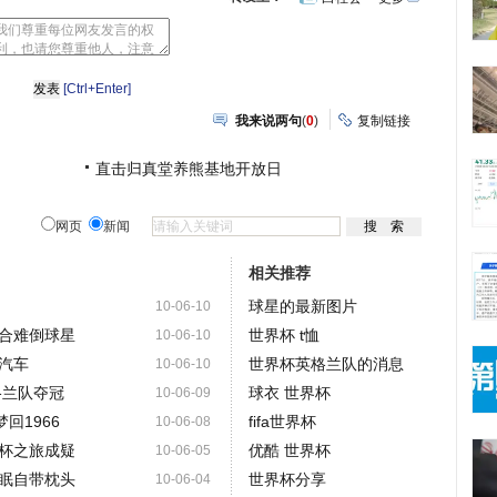
心
豆
网
瓣
[Ctrl+Enter]
我来说两句
(
0
)
复制链接
直击归真堂养熊基地开放日
网页
新闻
相关推荐
球星的最新图片
10-06-10
合难倒球星
世界杯 t恤
10-06-10
汽车
世界杯英格兰队的消息
10-06-10
格兰队夺冠
球衣 世界杯
10-06-09
回1966
fifa世界杯
10-06-08
杯之旅成疑
优酷 世界杯
10-06-05
眠自带枕头
世界杯分享
10-06-04