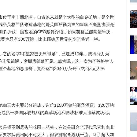
位于南非西北省，自古以来就是个大型的白金矿地，是全世
钱给英格兰队修建基地的是英国后裔为主的皇家巴夫垦协会是
掏多少钱。据基地的CEO戴肯介绍，如果英格兰能闯进半决
费也只有300万镑，比上届德国世界杯少了将近一半。
的名字叫“皇家巴夫垦球场”，已建成10年，接待能力为
设施非常简陋，窝棚房随处可见。戴肯说，这一次为了英格兰人
个基地的总造价，竟然达到2040万英镑（约2亿元人民
三大主要部分组成，造价1150万镑的豪华酒店、120万镑
，还包括一块国际赛规格的真草场地和两块标准人造草皮场地。
是望不到尽头的花园、丛林，右边是融合了现代元素和南非
罗要求队员房间不可太大，但设施配备必须一流。除了超大加