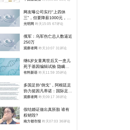
网友曝公司实行“上四休
三”，但要降薪1000元，不
接受只能辞职
光明网
昨天15:05
67评论
俄军：乌军伤亡总人数逼近
250万
观察者网
昨天10:07
31评论
继6岁女童离世后又一患儿
死于基因编辑试验 隐瞒一
年才对外披露
有料新语
昨天11:59
35评论
多国足协“倒戈”，阿根廷足
协力挺因凡蒂诺：国际足联
今后应继续在其领导下前行
观察者网
昨天09:17
36评论
假结婚证做出真胚胎 谁有
权销毁?
南方都市报
昨天07:03
36评论