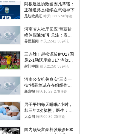
阿根廷足协致函因凡蒂诺：
正确道路是继续在您领导下
足坛欧美汇
昨天08:16
56评论
河南省人社厅回应“带薪错
峰休假通知”引关注：表述
不够准确，待修改后印发
界面新闻
昨天15:41
38评论
三连胜！赵松源传射U17国
足2-1勒沃库森U17 淘汰赛
将战河床
射门中国
前天21:50
53评论
河南公安机关查实“三支一
扶”招募笔试存在组织作弊
犯罪行为
新京报
昨天16:28
279评论
男子平均每天睡眠7小时，
却三年2次脑梗，医生：这
样睡觉更伤身
大众网
昨天09:36
25评论
国内顶级富豪补缴最多500