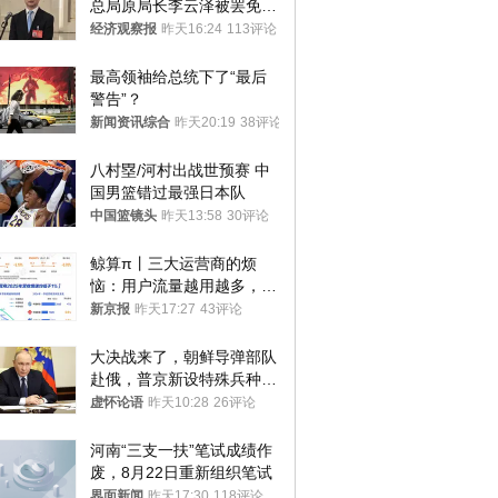
总局原局长李云泽被罢免全
国人大代表
经济观察报
昨天16:24
113评论
最高领袖给总统下了“最后
警告”？
新闻资讯综合
昨天20:19
38评论
八村塁/河村出战世预赛 中
国男篮错过最强日本队
中国篮镜头
昨天13:58
30评论
鲸算π丨三大运营商的烦
恼：用户流量越用越多，收
入却越来越少
新京报
昨天17:27
43评论
大决战来了，朝鲜导弹部队
赴俄，普京新设特殊兵种，
76岁老将扛旗
虚怀论语
昨天10:28
26评论
河南“三支一扶”笔试成绩作
废，8月22日重新组织笔试
界面新闻
昨天17:30
118评论