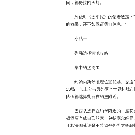
间，都得拉闸灭灯。
列侬对《太阳报》的记者透露：“
的效果，还不如保证我们休息。”
小贴士
列强选择营地攻略
集中约堡周围
约翰内斯堡地理位置优越、交通便
13场，加上它与另外两个世界杯城
队伍都选择扎营在约堡附近。
巴西队选择在约堡附近的一座花园
顿酒店当成自己的家，包括塞尔维亚
牙和法国或许是不希望被外界太多骚