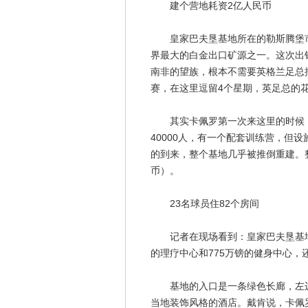
建个营地耗资2亿人民币
皇家巴夫垦基地所在的勒斯腾堡市
界最大的白金出口矿源之一。这次出
南非的望族，根本不需要英格兰足总
赛，在这里逗留4个星期，英足总的花
其实卡佩罗第一次来这里的时候，它
40000人，有一个配套训练营，但
的到来，整个基地几乎被推倒重建。整
币）。
23名球员住82个房间
记者在现场看到：皇家巴夫垦基地由
的理疗中心和775万镑的健身中心
基地的入口是一条绿色长廊，左边
当地装饰风格的酒店。戴肯说，卡佩