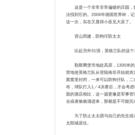
这是一个非常非常偏僻的庄园，如
法找到它的。2006年德国世界杯，
这一次，实在又显得小巫见大巫了。
背山而建，防狗仔防太太
比起另外31强，英格兰队的这个
勒斯腾堡市地处高原，1300米的
营地使英格兰队从登陆南非开始就肯
窝窝里封闭，一来可以防狗仔队，二
布，球队打入1／4决赛后，才会考
面的酒店相比，这一届更像是军事管
去或者偷偷溜进来，那都是不可能完
为了防止太太团与自己的先生或者
太阳城居住。