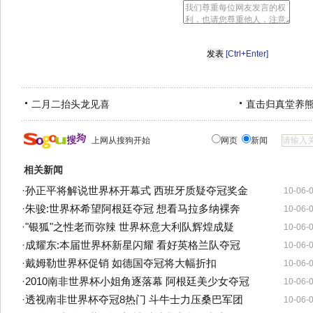
[Ctrl+Enter]
二月二抬头龙见喜
直击归真堂养
上网从搜狗开始
网页
新闻
相关新闻
·
孙正平将解说世界杯开幕式 西班牙质疑夺冠奖金
10-06-
·
朱骏:世界杯希望阿根廷夺冠 想看马拉多纳裸奔
10-06-
·
"银狐"之性老而弥辣 世界杯意大利队辉煌成疑
10-06-
·
成耀东:本届世界杯新星闪耀 看好英格兰队夺冠
10-06-
·
戴姆勒世界杯促销 如德国夺冠将大幅折扣
10-06-
·
2010南非世界杯小姐角逐落幕 阿根廷美少女夺冠
10-06-
·
透视南非世界杯夺冠8热门 斗牛士力压桑巴军团
10-06-