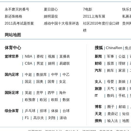
永不磨灭的番号
夏日甜心
7电影
快乐
新还珠格格
姚明退役
2011上海车展
私募
2011高考试题答案
感动中国十大母亲评选
社区2010年度行业口碑
贵州
榜
网站地图
体育中心
搜狐
|
ChinaRen
|
焦
篮球世界
|
NBA
|
赛程
|
视频
|
直播表
新闻
|
军事
|
公益
|
|
CBA
|
男篮
|
姚明
|
易建联
财经
|
股票
|
理财
|
汽车
|
购车
|
家居
|
国内足球
|
中超
|
数据库
|
中甲
|
中乙
|
国足
|
国奥
|
国青
|
女足
女人
|
母婴
|
新娘
|
旅游
|
天气
|
健康
|
国际足球
|
英超
|
意甲
|
西甲
|
海外
IT
|
数码
|
手机
|
|
欧预赛
|
欧冠
|
欧联
|
数据
博客
|
圈子
|
邮箱
|
综合体育
|
乒乓球
|
排球
|
体操
|
台球
天龙
|
鹿鼎记
|
短信
|
F1
|
高尔夫
|
刘翔
|
滚动
搜狗
|
输入法
|
地图