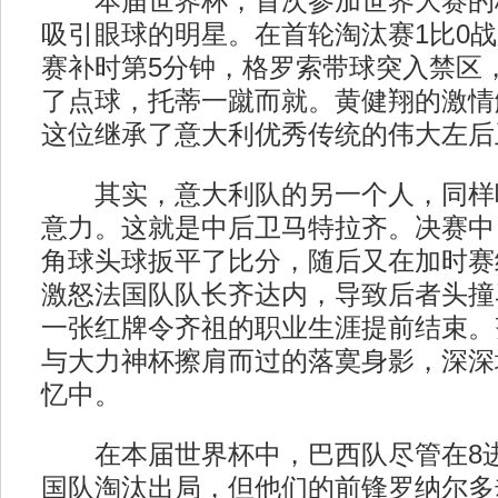
本届世界杯，首次参加世界大赛的
吸引眼球的明星。在首轮淘汰赛1比0
赛补时第5分钟，格罗索带球突入禁区
了点球，托蒂一蹴而就。黄健翔的激情
这位继承了意大利优秀传统的伟大左后
其实，意大利队的另一个人，同样
意力。这就是中后卫马特拉齐。决赛中
角球头球扳平了比分，随后又在加时赛
激怒法国队队长齐达内，导致后者头撞
一张红牌令齐祖的职业生涯提前结束。
与大力神杯擦肩而过的落寞身影，深深
忆中。
在本届世界杯中，巴西队尽管在8进
国队淘汰出局，但他们的前锋罗纳尔多