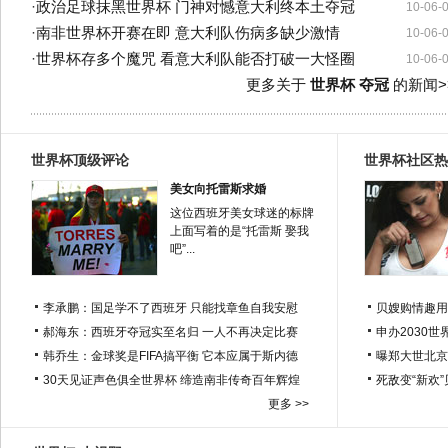
·
政治足球抹黑世界杯 门神对憾意大利终本土夺冠
10-06-
·
南非世界杯开赛在即 意大利队伤病多缺少激情
10-06-
·
世界杯存多个魔咒 看意大利队能否打破一大怪圈
10-06-
更多关于
世界杯 夺冠
的新闻>
世界杯顶级评论
世界杯社区热
美女向托雷斯求婚
这位西班牙美女球迷的标牌
上面写着的是“托雷斯 娶我
吧”...
李承鹏：国足学不了西班牙 只能找章鱼自我安慰
贝嫂购情趣用
郝海东：西班牙夺冠实至名归 一人不再决定比赛
申办2030世
韩乔生：金球奖是FIFA搞平衡 它本应属于斯内德
曝郑大世北京
30天见证声色俱全世界杯 缔造南非传奇百年辉煌
死敌变“新欢
更多 >>