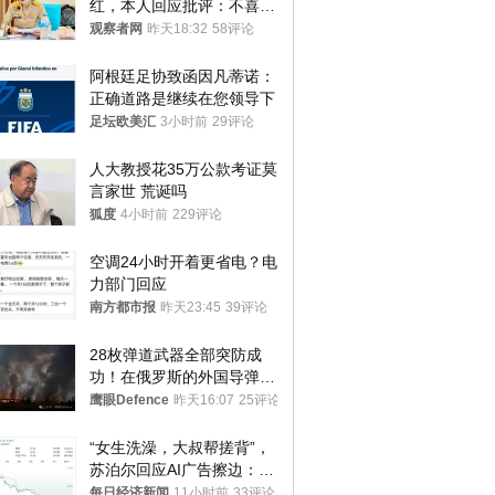
红，本人回应批评：不喜欢
就别看
观察者网
昨天18:32
58评论
阿根廷足协致函因凡蒂诺：
正确道路是继续在您领导下
足坛欧美汇
3小时前
29评论
人大教授花35万公款考证莫
言家世 荒诞吗
狐度
4小时前
229评论
空调24小时开着更省电？电
力部门回应
南方都市报
昨天23:45
39评论
28枚弹道武器全部突防成
功！在俄罗斯的外国导弹发
射车都是合法打击目标
鹰眼Defence
昨天16:07
25评论
“女生洗澡，大叔帮搓背”，
苏泊尔回应AI广告擦边：视
频全下架，已强化内容管理
每日经济新闻
11小时前
33评论