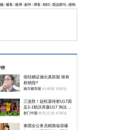
频
-
播客
-
微博
-
邮件
-
博客
-
BBS
-
我说两句
-
搜狗
评榜
假结婚证做出真胚胎 谁有
权销毁?
南方都市报
4小时前
34评论
三连胜！赵松源传射U17国
足2-1勒沃库森U17 淘汰赛
将战河床
射门中国
昨天21:50
47评论
泰国女公务员精致妆容爆