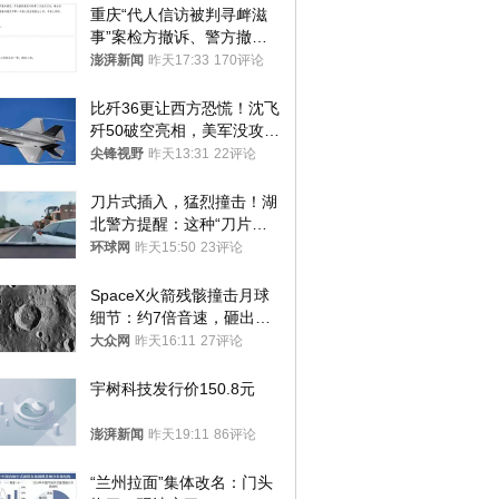
重庆“代人信访被判寻衅滋
事”案检方撤诉、警方撤
案，两被告人获国赔
澎湃新闻
昨天17:33
170评论
比歼36更让西方恐慌！沈飞
歼50破空亮相，美军没攻克
的技术被拿下
尖锋视野
昨天13:31
22评论
刀片式插入，猛烈撞击！湖
北警方提醒：这种“刀片超
车”，太危险了
环球网
昨天15:50
23评论
SpaceX火箭残骸撞击月球
细节：约7倍音速，砸出直
径约30米撞击坑
大众网
昨天16:11
27评论
宇树科技发行价150.8元
澎湃新闻
昨天19:11
86评论
“兰州拉面”集体改名：门头