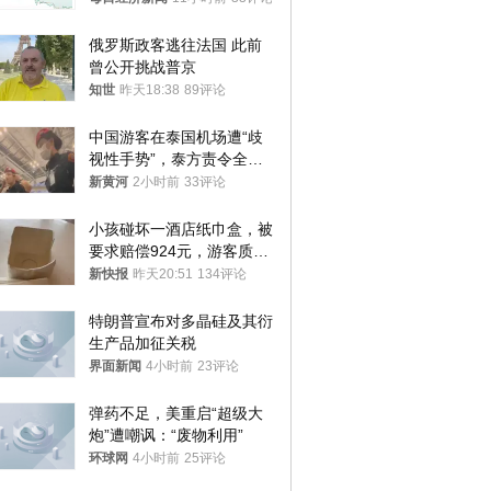
与审核
俄罗斯政客逃往法国 此前
曾公开挑战普京
知世
昨天18:38
89评论
中国游客在泰国机场遭“歧
视性手势”，泰方责令全面
调查，对责任人采取最严厉
新黄河
2小时前
33评论
处分
小孩碰坏一酒店纸巾盒，被
要求赔偿924元，游客质疑
酒店房客物品超高标价，市
新快报
昨天20:51
134评论
监部门：不违规
特朗普宣布对多晶硅及其衍
生产品加征关税
界面新闻
4小时前
23评论
弹药不足，美重启“超级大
炮”遭嘲讽：“废物利用”
环球网
4小时前
25评论