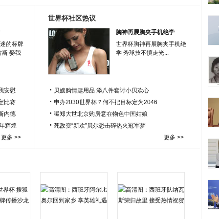
世界杯社区热议
胸神再展胸夹手机绝学
迷的标牌
世界杯胸神再展胸夹手机绝
雷斯 娶我
学 秀球技不慎走光...
我安慰
贝嫂购情趣用品 添八件套讨小贝欢心
定比赛
申办2030世界杯？何不把目标定为2046
于斯内德
曝郑大世北京购房意在物色中国姑娘
百年辉煌
死敌变“新欢”贝尔恐击碎热火冠军梦
更多 >>
更多 >>