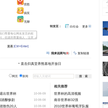
愤怒
搞笑
无聊
转发至：
白社会
更多
开
心
豆
网
瓣
[Ctrl+Enter]
我来说两句
(
0
)
复制链接
直击归真堂养熊基地开放日
网页
新闻
相关推荐
退出世界杯
世界杯的高清视频
10-06-09
踩踏酿惨剧
南非世界杯32强
10-06-08
踏致伤20人
2010世界杯葡萄牙队服
10-06-08