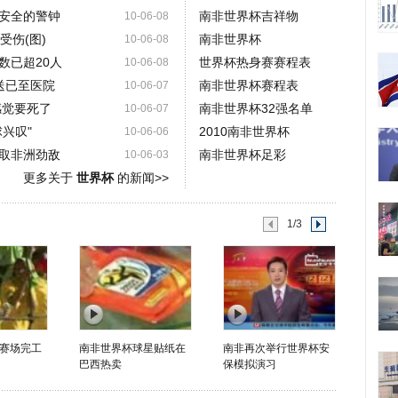
安全的警钟
南非世界杯吉祥物
10-06-08
受伤(图)
南非世界杯
10-06-08
数已超20人
世界杯热身赛赛程表
10-06-08
送已至医院
南非世界杯赛程表
10-06-07
感觉要死了
南非世界杯32强名单
10-06-07
兴叹"
2010南非世界杯
10-06-06
取非洲劲敌
南非世界杯足彩
10-06-03
更多关于
世界杯
的新闻>>
1/3
赛场完工
南非世界杯球星贴纸在
南非再次举行世界杯安
巴西热卖
保模拟演习