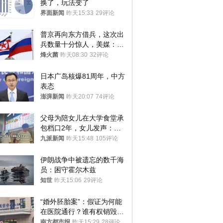
换了，玩法变了
界面新闻
昨天15:33
29评论
普京再向东方借兵，这次出
兵数量十分惊人，美媒：俄
朝要动真格？
烽火菌
昨天08:30
32评论
日本广岛核爆81周年，中方
表态
澎湃新闻
昨天20:07
74评论
父母为陪女儿在大学食堂承
包档口2年，女儿发声：初
衷是为了陪伴，毕业后将不
九派新闻
昨天15:48
105评论
再营业
伊朗战争中被遗忘的数千海
员：困守霍尔木兹
知世
昨天15:06
29评论
“婚外胚胎案”：假证为何能
在医院通行？谁有权销毁胚
胎？
南方都市报
昨天15:29
28评论