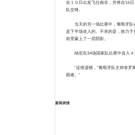
在１０日出发飞往南非，并将在16日
队交锋。
当天的另一场比赛中，葡萄牙队在
是下半场攻入的。不幸的是，效力于
前景蒙上了一层阴影。
纳尼在34场国家队比赛中攻入４
“这很遗憾，”葡萄牙队主帅奎罗斯
困难。”
新闻表情