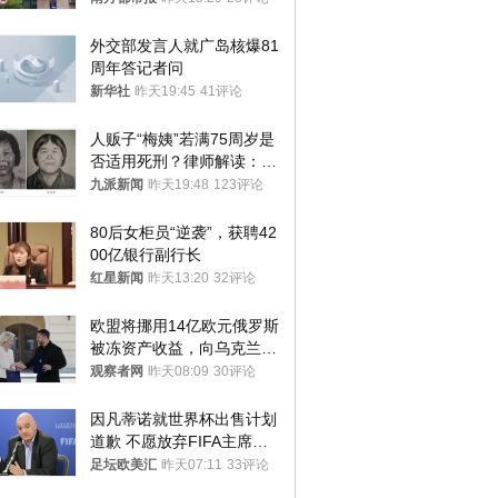
外交部发言人就广岛核爆81
周年答记者问
新华社
昨天19:45
41评论
人贩子“梅姨”若满75周岁是
否适用死刑？律师解读：很
大概率不会被判处死刑
九派新闻
昨天19:48
123评论
80后女柜员“逆袭”，获聘42
00亿银行副行长
红星新闻
昨天13:20
32评论
欧盟将挪用14亿欧元俄罗斯
被冻资产收益，向乌克兰提
供援助
观察者网
昨天08:09
30评论
因凡蒂诺就世界杯出售计划
道歉 不愿放弃FIFA主席职
位
足坛欧美汇
昨天07:11
33评论