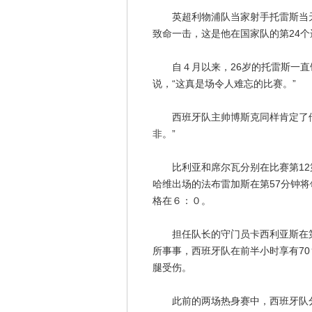
英超利物浦队当家射手托雷斯当天
致命一击，这是他在国家队的第24个
自４月以来，26岁的托雷斯一直饱
说，“这真是场令人难忘的比赛。”
西班牙队主帅博斯克同样肯定了他
非。”
比利亚和席尔瓦分别在比赛第12第
哈维出场的法布雷加斯在第57分钟将
格在６：０。
担任队长的守门员卡西利亚斯在第
所事事，西班牙队在前半小时享有7
腿受伤。
此前的两场热身赛中，西班牙队分