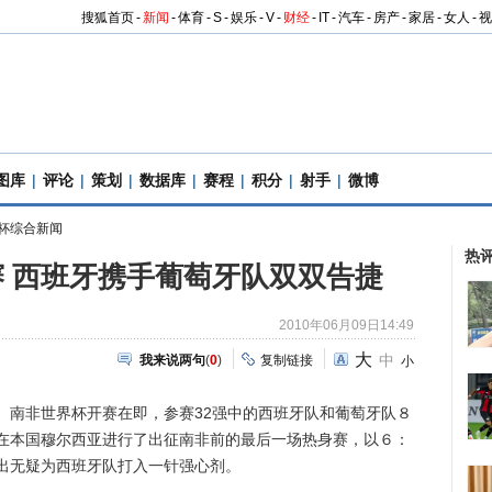
搜狐首页
-
新闻
-
体育
-
S
-
娱乐
-
V
-
财经
-
IT
-
汽车
-
房产
-
家居
-
女人
-
视
图库
|
评论
|
策划
|
数据库
|
赛程
|
积分
|
射手
|
微博
杯综合新闻
热
 西班牙携手葡萄牙队双双告捷
2010年06月09日14:49
大
中
我来说两句
(
0
)
复制链接
小
南非世界杯开赛在即，参赛32强中的西班牙队和葡萄牙队８
在本国穆尔西亚进行了出征南非前的最后一场热身赛，以６：
出无疑为西班牙队打入一针强心剂。