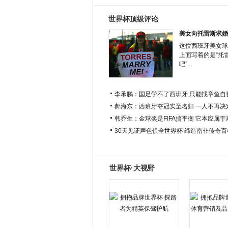
世界杯顶级评论
美女向托雷斯求婚
这位西班牙美女球
上面写着的是“托
吧”...
李承鹏：国足学不了西班牙 只能找章鱼自
郝海东：西班牙夺冠实至名归 一人不再决
韩乔生：金球奖是FIFA搞平衡 它本应属
30天见证声色俱全世界杯 缔造南非传奇
世界杯·大视野