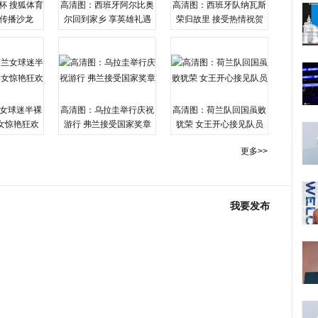
杯 搜狐体育
高清图：西班牙阿尔比奥
高清图：西班牙队纳瓦斯
传播沙龙
尔回到家乡 享英雄礼遇
荣归故里 接受热情祝贺
女球迷半裸
高清图：乌拉圭举行庆祝
高清图：荷兰队回国虽败
女惊艳狂欢
游行 弗兰接受国家奖章
犹荣 女王开心接见队员
更多>>
我要发布