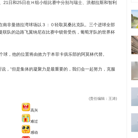
、21日和25日在Ｈ组小组比赛中分别与瑞士、洪都拉斯和智利
南非曼德拉湾球场以３：０轻取莫桑比克队。三个进球全部
曼联队的边路飞翼纳尼在比赛中锁骨受伤，葡萄牙队的世界杯
个球，他的位置将由效力于本菲卡俱乐部的阿莫林代替。
说，“但是集体的凝聚力是最重要的，我们会一起努力，克服
(责任编辑：王涛)
高兴
难过
感动