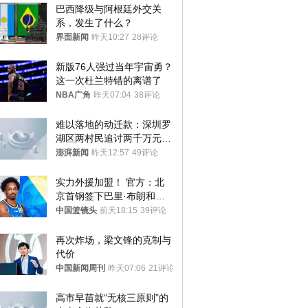
巴西降级与阿根廷外交关
系，发生了什么？
界面新闻
昨天10:27
28评论
新版76人强过当年宇宙勇？
这一次杜兰特错的离谱了
NBA广角
昨天07:04
38评论
难以落地的动迁款：深圳罗
湖区两村民追讨两千万元动
迁款八年未果
澎湃新闻
昨天12:57
49评论
实力外援加盟！ 官方：北
京首钢签下巴里·布朗和桑
普森
中国篮镜头
前天18:15
39评论
再次炸场，梁文锋的克制与
代价
中国新闻周刊
昨天07:06
21评论
高市早苗就“无核三原则”的