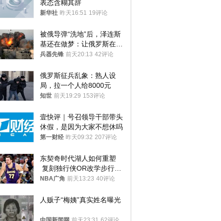
表态含糊其辞
新华社
昨天16:51
19评论
被俄导弹“洗地”后，泽连斯
基还在做梦：让俄罗斯在冬
季前求和？
兵器先锋
前天20:13
42评论
俄罗斯征兵乱象：熟人设
局，拉一个人给8000元
知世
前天19:29
153评论
壹快评｜号召领导干部带头
休假，是因为大家不想休吗
第一财经
昨天09:32
207评论
东契奇时代湖人如何重塑
 复刻独行侠OR改学步行
者？
NBA广角
前天13:23
40评论
人贩子“梅姨”真实姓名曝光
中国新闻网
前天23:31
62评论