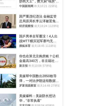
炒肉大王”，费大厨“塌房”了
吗？
中国新闻网
昨天10:21
22评论
因严重违纪违法 金融监管
总局原局长李云泽被罢免全
国人大代表
经济观察报
前天16:24
112评论
国乒男单全军覆没！4人出
战WTT横滨冠军赛均无缘
八强
搜狐体育
前天18:45
111评论
你也在算北京购房账？公积
金最高340万，非京籍社保
1年
新京报
昨天10:06
57评论
美媒帮中国数出2850枚导
弹，一对比伊朗这组数据，
发现出大事了
罗富强观察室
前天14:48
27评论
美媒爆料：美副防长想访
华，“非常执着”
北京日报
昨天08:04
60评论