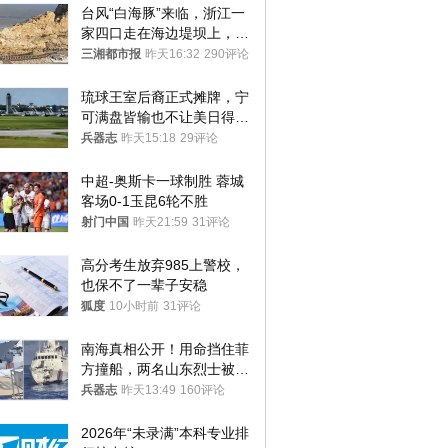
台风“白海豚”来临，浙江一
家四口走在海边堤坝上，其
中9岁男孩被巨浪卷入海
三湘都市报
昨天16:32
290评论
中，搜救仍在进行
琉球王室后裔正式摊牌，宁
可满盘皆输也不让美日得
逞，中国成关键
兵器志
昨天15:18
29评论
中超-奥斯卡一球制胜 蓉城
客场0-1玉昆6轮不胜
射门中国
昨天21:59
31评论
高分考生放弃985上警校，
也保不了一辈子安稳
狐度
10小时前
31评论
南海真相公开！用命挡住菲
方撞船，两名山东烈士被授
武警最高荣誉
兵器志
昨天13:49
160评论
2026年“未录满”本科专业排