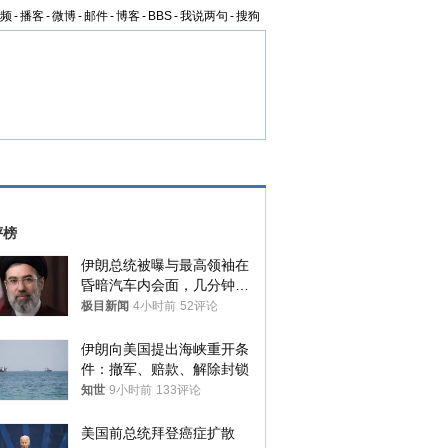
频
-
播客
-
微博
-
邮件
-
博客
-
BBS
-
我说两句
-
搜狗
评榜
伊朗总统被曝与最高领袖在
昏暗汽车内会面，几分钟里
只能靠声音交谈难辨真假
极目新闻
4小时前
52评论
伊朗向美国提出海峡重开条
件：撤军、赔款、解除封锁
知世
9小时前
133评论
美国前总统拜登癌症扩散