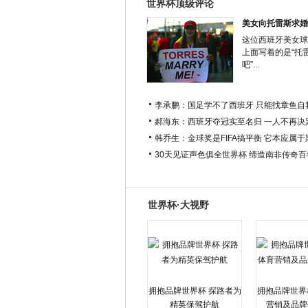
世界杯顶级评论
美女向托雷斯求婚
这位西班牙美女球
上面写着的是“托
吧”...
李承鹏：国足学不了西班牙 只能找章鱼自
郝海东：西班牙夺冠实至名归 一人不再决
韩乔生：金球奖是FIFA搞平衡 它本应属
30天见证声色俱全世界杯 缔造南非传奇
世界杯·大视野
拥抱品牌世界杯 探路者为
拥抱品牌世界
精英保驾护航
营销及品牌