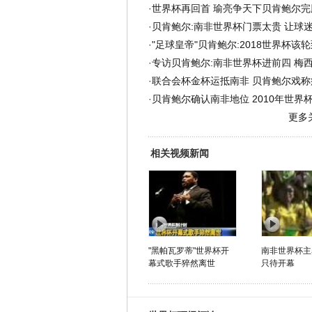
·
世界杯再回首 瑜亮争天下贝肯鲍尔完
·
贝肯鲍尔:南非世界杯门票太贵 让球
·
"足球皇帝"贝肯鲍尔:2018世界杯该
·
专访贝肯鲍尔:南非世界杯进前四 梅
·
联合会杯金杯运抵南非 贝肯鲍尔戏称
·
贝肯鲍尔确认南非地位 2010年世界
更多
相关视频新闻
"黑帕瓦罗蒂"世界杯开
南非世界杯主
幕式歌手猝然离世
只待开幕