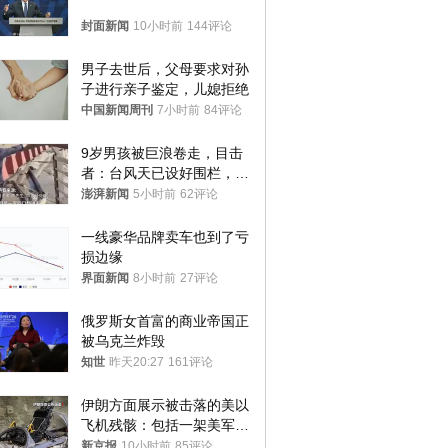
封面新闻
10小时前
144评论
男子去世后，父母要求对孙
子进行亲子鉴定，儿媳拒绝
中国新闻周刊
7小时前
84评论
9岁男孩被巨浪卷走，目击
者：台风天已设好围栏，一
家四口翻入时保安曾喊话劝
澎湃新闻
5小时前
62评论
阻
一线豪华品牌卖车也到了亏
损边缘
界面新闻
8小时前
27评论
俄罗斯女首富的商业帝国正
被乌克兰炸毁
知世
昨天20:27
161评论
伊朗方面展示被击落的美以
飞机残骸：包括一架美军F-
15战斗机残骸以及多架无人
新京报
10小时前
85评论