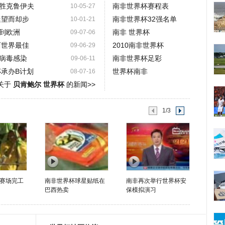
胜克鲁伊夫
南非世界杯赛程表
10-05-27
迷望而却步
南非世界杯32强名单
10-01-21
轮到欧洲
南非 世界杯
09-07-06
西世界最佳
2010南非世界杯
09-06-29
病毒感染
南非世界杯足彩
09-06-11
杯承办B计划
世界杯南非
08-07-16
关于
贝肯鲍尔 世界杯
的新闻>>
1/3
赛场完工
南非世界杯球星贴纸在
南非再次举行世界杯安
巴西热卖
保模拟演习