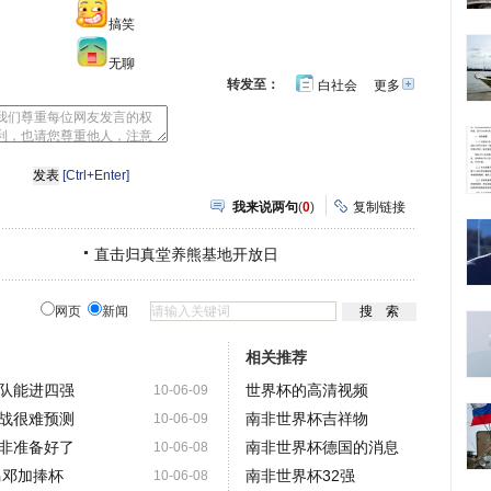
搞笑
无聊
转发至：
白社会
更多
开
心
豆
网
瓣
[Ctrl+Enter]
我来说两句
(
0
)
复制链接
直击归真堂养熊基地开放日
网页
新闻
相关推荐
队能进四强
世界杯的高清视频
10-06-09
战很难预测
南非世界杯吉祥物
10-06-09
非准备好了
南非世界杯德国的消息
10-06-08
马邓加捧杯
南非世界杯32强
10-06-08