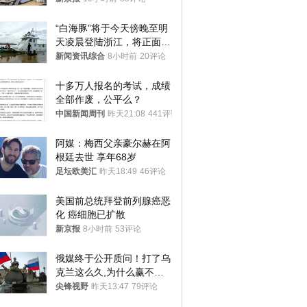
机等
“白海豚”将于今天傍晚至明
天凌晨登陆浙江，将正面袭
击、贯穿浙江
新闻资讯综合
8小时前
20评论
十多万人报名的考试，成绩
全部作废，公平么？
中国新闻周刊
昨天21:08
441评论
阿媒：梅西父亲豪尔赫在阿
根廷去世 享年68岁
足坛欧美汇
昨天18:49
46评论
美国前总统拜登前列腺癌恶
化 癌细胞已扩散
新京报
8小时前
53评论
俄媒终于公开质问！打了乌
克兰这么久,为什么赢不了?
答案令人沉默
尖锋视野
昨天13:47
79评论