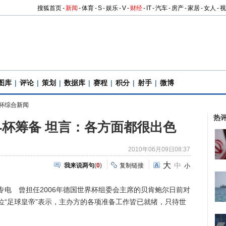
搜狐首页
-
新闻
-
体育
-
S
-
娱乐
-
V
-
财经
-
IT
-
汽车
-
房产
-
家居
-
女人
-
视
图库
|
评论
|
策划
|
数据库
|
赛程
|
积分
|
射手
|
微博
杯综合新闻
热
杯筹备 坦言：各方面都很出色
2010年06月09日08:37
大
中
我来说两句
(
0
)
复制链接
小
 曾担任2006年德国世界杯组委会主席的贝肯鲍尔日前对
位“足球皇帝”表示，主办方的各项准备工作皆已就绪，只待世