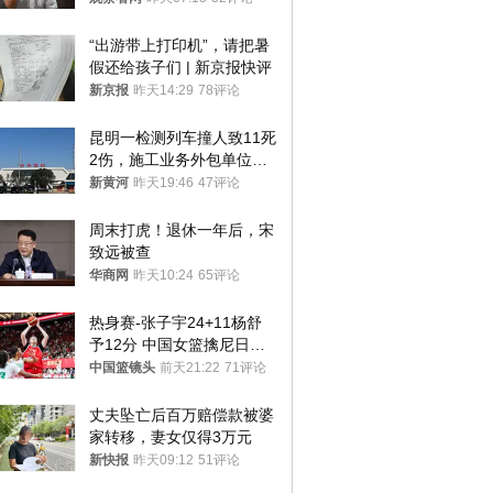
“出游带上打印机”，请把暑
假还给孩子们 | 新京报快评
新京报
昨天14:29
78评论
昆明一检测列车撞人致11死
2伤，施工业务外包单位被
罚1.5万元，国铁昆明局被
新黄河
昨天19:46
47评论
罚300万元
周末打虎！退休一年后，宋
致远被查
华商网
昨天10:24
65评论
热身赛-张子宇24+11杨舒
予12分 中国女篮擒尼日利
亚
中国篮镜头
前天21:22
71评论
丈夫坠亡后百万赔偿款被婆
家转移，妻女仅得3万元
新快报
昨天09:12
51评论