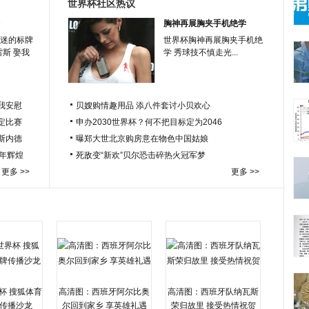
世界杯社区热议
胸神再展胸夹手机绝学
迷的标牌
世界杯胸神再展胸夹手机绝
雷斯 娶我
学 秀球技不慎走光...
我安慰
贝嫂购情趣用品 添八件套讨小贝欢心
定比赛
申办2030世界杯？何不把目标定为2046
于斯内德
曝郑大世北京购房意在物色中国姑娘
百年辉煌
死敌变“新欢”贝尔恐击碎热火冠军梦
更多 >>
更多 >>
杯 搜狐体育
高清图：西班牙阿尔比奥
高清图：西班牙队纳瓦斯
传播沙龙
尔回到家乡 享英雄礼遇
荣归故里 接受热情祝贺