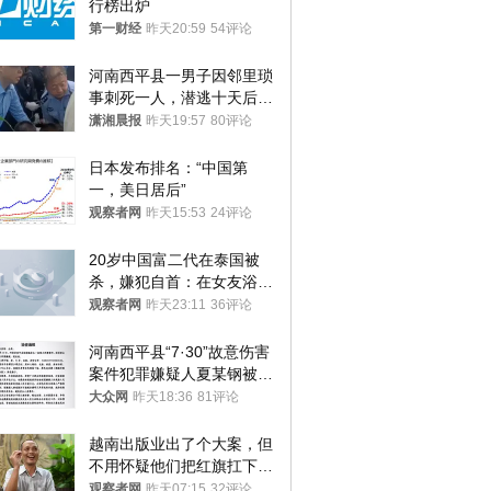
行榜出炉
第一财经
昨天20:59
54评论
河南西平县一男子因邻里琐
事刺死一人，潜逃十天后在
十多公里外一片玉米地里落
潇湘晨报
昨天19:57
80评论
网
日本发布排名：“中国第
一，美日居后”
观察者网
昨天15:53
24评论
20岁中国富二代在泰国被
杀，嫌犯自首：在女友浴室
看到他
观察者网
昨天23:11
36评论
河南西平县“7·30”故意伤害
案件犯罪嫌疑人夏某钢被抓
获
大众网
昨天18:36
81评论
越南出版业出了个大案，但
不用怀疑他们把红旗扛下去
的决心
观察者网
昨天07:15
32评论