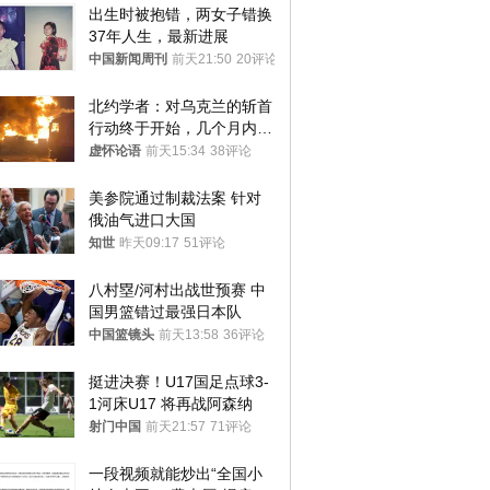
出生时被抱错，两女子错换
37年人生，最新进展
中国新闻周刊
前天21:50
20评论
北约学者：对乌克兰的斩首
行动终于开始，几个月内乌
将投降
虚怀论语
前天15:34
38评论
美参院通过制裁法案 针对
俄油气进口大国
知世
昨天09:17
51评论
八村塁/河村出战世预赛 中
国男篮错过最强日本队
中国篮镜头
前天13:58
36评论
挺进决赛！U17国足点球3-
1河床U17 将再战阿森纳
射门中国
前天21:57
71评论
一段视频就能炒出“全国小