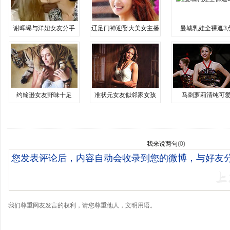
谢晖曝与洋妞女友分手
辽足门神迎娶大美女主播
曼城乳娃全裸遮3
约翰逊女友野味十足
准状元女友似邻家女孩
马刺萝莉清纯可
我来说两句
(
0
)
我们尊重网友发言的权利，请您尊重他人，文明用语。