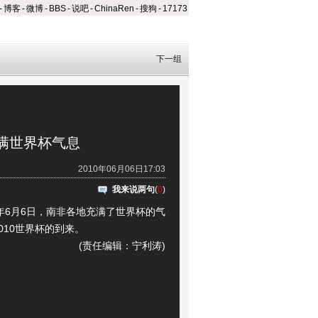
-
博客
-
微博
-
BBS
-
说吧
-
ChinaRen
-
搜狗
-
17173
下一组
满世界杯气息
2010年06月06日17:03
我来说两句
(
0
)
年6月6日，南非各地充满了世界杯的气
010世界杯的到来。
(责任编辑：宁利涛)