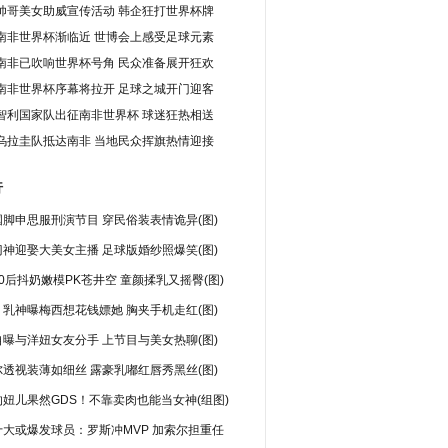
帅哥美女助威宣传活动 韩企狂打世界杯牌
南非世界杯渐临近 世博会上感受足球元素
南非已吹响世界杯号角 民众准备展开狂欢
南非世界杯序幕将拉开 足球之城开门迎客
智利国家队出征南非世界杯 球迷狂热相送
乌拉圭队抵达南非 当地民众挥旗热情迎接
行
脚申思服刑演节目 穿民俗装表情诡异(图)
神迎娶大美女主播 足球版婚纱照爆笑(图)
0后抖奶嫩模PK苍井空 童颜揉乳又摇臀(图)
乳神曝梅西想花钱嫖她 胸夹手机走红(图)
曝与洋妞女友分手 上节目与美女热聊(图)
透视装薄如细丝 露豪乳嘟红唇秀黑丝(图)
妞儿果然GDS！不靠卖肉也能当女神(组图)
十大或爆发球员：罗斯冲MVP 加索尔担重任