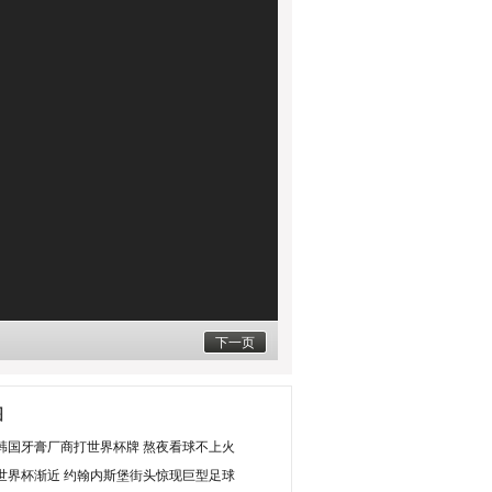
下一页
图
韩国牙膏厂商打世界杯牌 熬夜看球不上火
世界杯渐近 约翰内斯堡街头惊现巨型足球