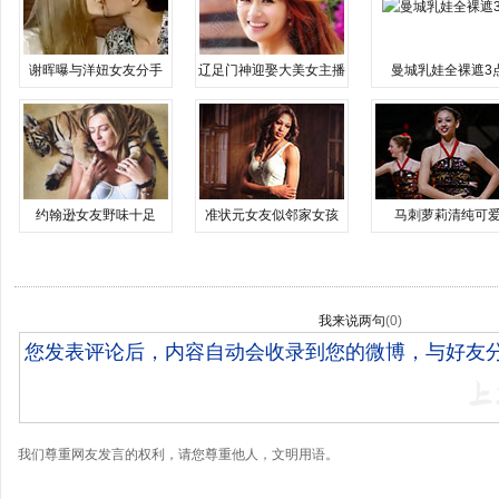
谢晖曝与洋妞女友分手
辽足门神迎娶大美女主播
曼城乳娃全裸遮3
约翰逊女友野味十足
准状元女友似邻家女孩
马刺萝莉清纯可
我来说两句
(
0
)
我们尊重网友发言的权利，请您尊重他人，文明用语。