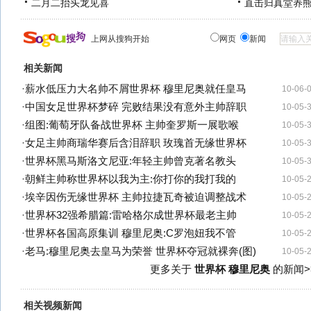
二月二抬头龙见喜
直击归真堂养
上网从搜狗开始
网页
新闻
相关新闻
·
薪水低压力大名帅不屑世界杯 穆里尼奥就任皇马
10-06-
·
中国女足世界杯梦碎 完败结果没有意外主帅辞职
10-05-
·
组图:葡萄牙队备战世界杯 主帅奎罗斯一展歌喉
10-05-
·
女足主帅商瑞华赛后含泪辞职 玫瑰首无缘世界杯
10-05-
·
世界杯黑马斯洛文尼亚:年轻主帅曾克著名教头
10-05-
·
朝鲜主帅称世界杯以我为主:你打你的我打我的
10-05-
·
埃辛因伤无缘世界杯 主帅拉捷瓦奇被迫调整战术
10-05-
·
世界杯32强希腊篇:雷哈格尔成世界杯最老主帅
10-05-
·
世界杯各国高原集训 穆里尼奥:C罗泡妞我不管
10-05-
·
老马:穆里尼奥去皇马为荣誉 世界杯夺冠就裸奔(图)
10-05-
更多关于
世界杯 穆里尼奥
的新闻>
相关视频新闻