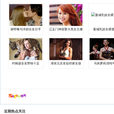
谢晖曝与洋妞女友分手
辽足门神迎娶大美女主播
曼城乳娃全裸遮
约翰逊女友野味十足
准状元女友似邻家女孩
马刺萝莉清纯
近期热点关注