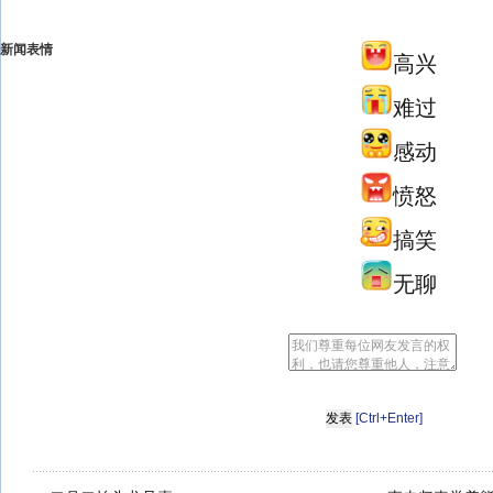
新闻表情
高兴
难过
感动
愤怒
搞笑
无聊
[Ctrl+Enter]