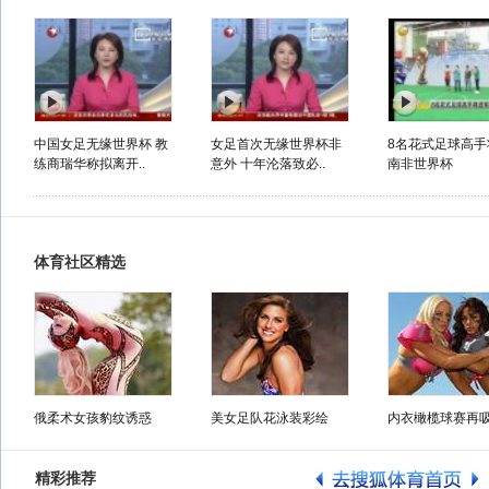
中国女足无缘世界杯 教
女足首次无缘世界杯非
8名花式足球高手
练商瑞华称拟离开..
意外 十年沦落致必..
南非世界杯
体育社区精选
俄柔术女孩豹纹诱惑
美女足队花泳装彩绘
内衣橄榄球赛再
精彩推荐