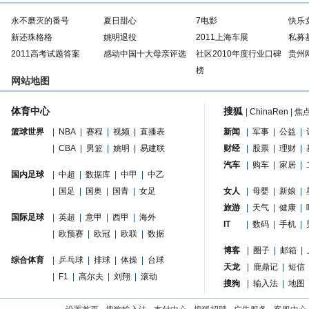
永不磨灭的番号
夏日甜心
7电影
快乐
新还珠格格
姚明退役
2011上海车展
私募
2011高考试题答案
感动中国十大母亲评选
社区2010年度行业口碑
贵州
榜
网站地图
体育中心
搜狐
|
ChinaRen
|
焦
篮球世界
|
NBA
|
赛程
|
视频
|
直播表
新闻
|
军事
|
公益
|
|
CBA
|
男篮
|
姚明
|
易建联
财经
|
股票
|
理财
|
汽车
|
购车
|
家居
|
国内足球
|
中超
|
数据库
|
中甲
|
中乙
|
国足
|
国奥
|
国青
|
女足
女人
|
母婴
|
新娘
|
旅游
|
天气
|
健康
|
国际足球
|
英超
|
意甲
|
西甲
|
海外
IT
|
数码
|
手机
|
|
欧预赛
|
欧冠
|
欧联
|
数据
博客
|
圈子
|
邮箱
|
综合体育
|
乒乓球
|
排球
|
体操
|
台球
天龙
|
鹿鼎记
|
短信
|
F1
|
高尔夫
|
刘翔
|
滚动
搜狗
|
输入法
|
地图