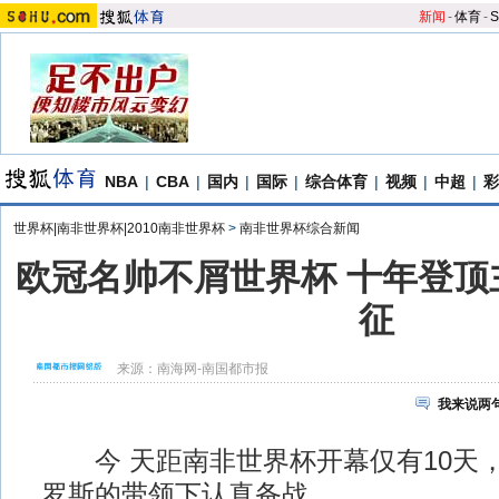
新闻
-
体育
-
S
NBA
|
CBA
|
国内
|
国际
|
综合体育
|
视频
|
中超
|
彩
世界杯|南非世界杯|2010南非世界杯
>
南非世界杯综合新闻
欧冠名帅不屑世界杯 十年登顶
征
来源：
南海网-南国都市报
我来说两
今 天距南非世界杯开幕仅有10天
罗斯的带领下认真备战。