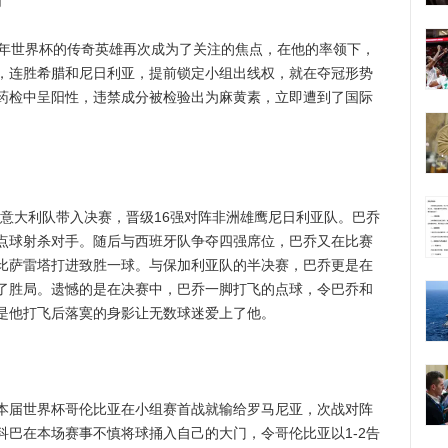
倒
年世界杯的传奇英雄再次成为了关注的焦点，在他的率领下，
，连胜希腊和尼日利亚，提前锁定小组出线权，就在夺冠形势
药检中呈阳性，违禁成分被检验出为麻黄素，立即遭到了国际
大利队带入决赛，晋级16强对阵非洲雄鹰尼日利亚队。巴乔
点球射杀对手。随后与西班牙队争夺四强席位，巴乔又在比赛
比萨雷塔打进致胜一球。与保加利亚队的半决赛，巴乔更是在
了胜局。遗憾的是在决赛中，巴乔一脚打飞的点球，令巴乔和
是他打飞后落寞的身影让无数球迷爱上了他。
届世界杯哥伦比亚在小组赛首战就输给罗马尼亚，次战对阵
科巴在本场赛事不慎将球捅入自己的大门，令哥伦比亚以1-2告