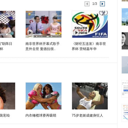
1/3
画"助阵日
南非世界杯开幕式歌手
《财经五连发》南非世
杯
意外去世 曼德拉很..
界杯 营销嘉年华
装彩绘
内衣橄榄球赛再吸睛
75岁老妪成健身狂人