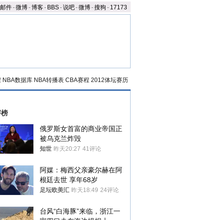
邮件
-
微博
-
博客
-
BBS
-
说吧
-
微博
-
搜狗
-
17173
程
NBA数据库
NBA转播表
CBA赛程
2012体坛赛历
评榜
俄罗斯女首富的商业帝国正
被乌克兰炸毁
知世
昨天20:27
41评论
阿媒：梅西父亲豪尔赫在阿
根廷去世 享年68岁
足坛欧美汇
昨天18:49
24评论
台风“白海豚”来临，浙江一