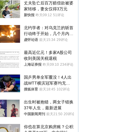
丈夫坠亡后百万赔偿款被婆
家转移，妻女仅得3万元
新快报
昨天09:12
51评论
北约学者：对乌克兰的斩首
行动终于开始，几个月内乌
将投降
虚怀论语
前天15:34
29评论
最高近亿元！多家A股公司
收到美国关税退税
上海证券报
昨天09:10
234评论
国乒男单全军覆没！4人出
战WTT横滨冠军赛均无缘
八强
搜狐体育
前天18:45
102评论
出生时被抱错，两女子错换
37年人生，最新进展
中国新闻周刊
前天21:50
20评论
你也在算北京购房账？公积