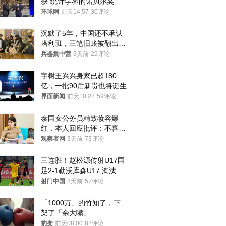
获“统计学界的诺贝尔奖”
环球网
前天14:57
30评论
沉默了5年，中国还不承认
塔利班，三笔旧账被翻出，
最大风险出现
兵器集中营
3天前
29评论
宇树王兴兴身家已超180
亿，一批90后新贵也将诞生
界面新闻
前天10:22
59评论
泰国女公务员精致妆容爆
红，本人回应批评：不喜欢
就别看
观察者网
3天前
73评论
三连胜！赵松源传射U17国
足2-1勒沃库森U17 淘汰赛
将战河床
射门中国
3天前
57评论
「1000万」的竹知了，下
架了「余大嘴」
豹变
前天08:00
82评论