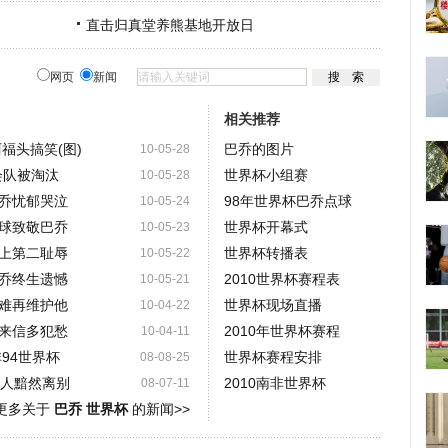
直击归真堂养熊基地开放日
网页
新闻
相关推荐
福头搞笑(图)
巴乔的图片
10-05-28
会队被淘汰
世界杯小组赛
10-05-28
乔忧郁哭泣
98年世界杯巴乔点球
10-05-24
球致敬巴乔
世界杯开幕式
10-05-23
上第二耻辱
世界杯转播表
10-05-22
乔终生遗憾
2010世界杯赛程表
10-05-21
难再维护他
世界杯现场直播
10-04-22
来信多犯愁
2010年世界杯赛程
10-04-11
94世界杯
世界杯赛程安排
08-08-25
之人黯然离别
2010南非世界杯
08-07-11
更多关于
巴乔 世界杯
的新闻>>