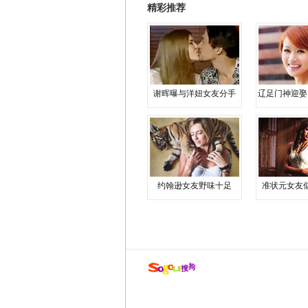
精彩推荐
谢晖曝与洋妞女友分手
辽足门神迎娶
约翰逊女友野味十足
准状元女友