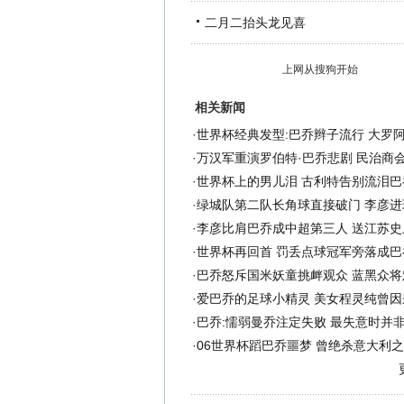
二月二抬头龙见喜
上网从搜狗开始
相关新闻
·
世界杯经典发型:巴乔辫子流行 大罗阿
·
万汉军重演罗伯特·巴乔悲剧 民治商
·
世界杯上的男儿泪 古利特告别流泪巴
·
绿城队第二队长角球直接破门 李彦进
·
李彦比肩巴乔成中超第三人 送江苏史
·
世界杯再回首 罚丢点球冠军旁落成巴
·
巴乔怒斥国米妖童挑衅观众 蓝黑众将
·
爱巴乔的足球小精灵 美女程灵纯曾因
·
巴乔:懦弱曼乔注定失败 最失意时并非
·
06世界杯蹈巴乔噩梦 曾绝杀意大利