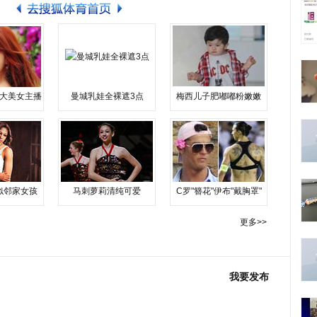
大美女主播
曼城乳娃全裸遮3点
梅西儿子肥嘟嘟粉嫩嫩
似邻家女孩
马刺萝莉清纯可爱
C罗"簪花"伊布"戴胸罩"
更多>>
我要发布