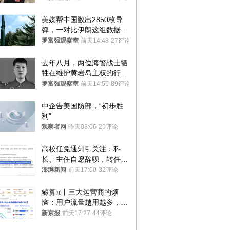
美媒帮中国数出2850枚导
弹，一对比伊朗这组数据，
发现出大事了
罗富强观察室
前天14:48
27评论
去年八月，两位海警战士牺
牲在维护黄岩岛主权的行动
中
罗富强观察室
前天14:55
89评论
中企告美国防部，“初步胜
利”
观察者网
昨天08:06
29评论
高校任免通知引关注：科
长、主任自愿辞职，转任思
政辅导员
澎湃新闻
前天17:00
32评论
鲸算π丨三大运营商的烦
恼：用户流量越用越多，收
入却越来越少
新京报
前天17:27
44评论