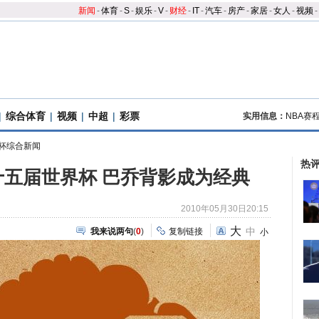
新闻
-
体育
-
S
-
娱乐
-
V
-
财经
-
IT
-
汽车
-
房产
-
家居
-
女人
-
视频
-
|
综合体育
|
视频
|
中超
|
彩票
实用信息：
NBA赛
杯综合新闻
热
第十五届世界杯 巴乔背影成为经典
2010年05月30日20:15
大
中
我来说两句
(
0
)
复制链接
小