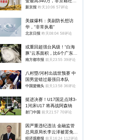
金最高340万，非京籍社保
1年
新京报
昨天10:06
57评论
美媒爆料：美副防长想访
华，“非常执着”
北京日报
昨天08:04
58评论
或重回超强台风级！“白海
豚”云系面积，比6个广东还
大！深圳官方：注意这件事
南方都市报
前天23:55
39评论
八村塁/河村出战世预赛 中
国男篮错过最强日本队
中国篮镜头
前天13:58
36评论
挺进决赛！U17国足点球3-
1河床U17 将再战阿森纳
射门中国
前天21:57
70评论
因严重违纪违法 金融监管
总局原局长李云泽被罢免全
国人大代表
经济观察报
前天16:24
112评论