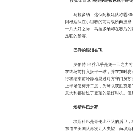
搜狐体育讯
马拉多纳被尿瓶子绊
马拉多纳，这位阿根廷队称霸86
阿根廷队在小组赛的前两战所向披靡
一片大好之际，马拉多纳却在赛后的
足联的禁赛。
巴乔的眼泪在飞
罗伯特-巴乔几乎是凭一己之力将意
在终场前打入扳平一球，并在加时赛
行将结束前冷静地晃过对方守门员苏
上半场便梅开二度，为球队获胜奠定
意大利都错过了登顶的最好时机。但
埃斯科巴之死
埃斯科巴是哥伦比亚队的后卫，本
东道主美国队再次让人失望，而埃斯