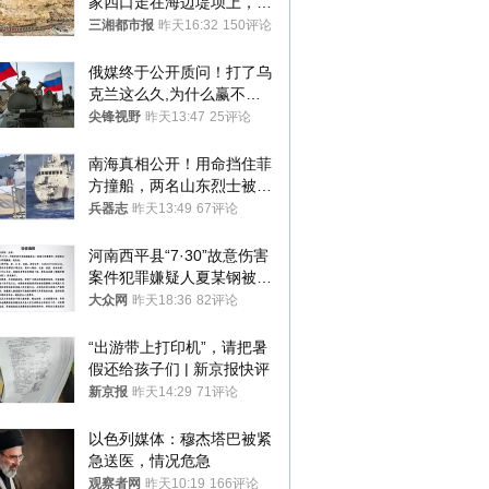
家四口走在海边堤坝上，其
中9岁男孩被巨浪卷入海
三湘都市报
昨天16:32
150评论
中，搜救仍在进行
俄媒终于公开质问！打了乌
克兰这么久,为什么赢不了?
答案令人沉默
尖锋视野
昨天13:47
25评论
南海真相公开！用命挡住菲
方撞船，两名山东烈士被授
武警最高荣誉
兵器志
昨天13:49
67评论
河南西平县“7·30”故意伤害
案件犯罪嫌疑人夏某钢被抓
获
大众网
昨天18:36
82评论
“出游带上打印机”，请把暑
假还给孩子们 | 新京报快评
新京报
昨天14:29
71评论
以色列媒体：穆杰塔巴被紧
急送医，情况危急
观察者网
昨天10:19
166评论