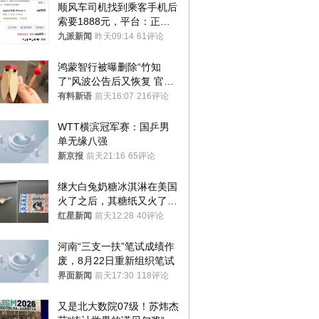
顺风车司机找到乘客手机后
索要1888元，平台：正和
司机沟通协商
九派新闻
昨天09:14
61评论
鸿蒙智行被曝删除“竹知
了”风波公告后又恢复 官媒
曾力挺：劝华为要大度的，
有料新语
前天16:07
216评论
你们适不适合？
WTT横滨冠军赛：国乒男
单无缘八强
新京报
前天21:16
65评论
继大白兔奶糖冰淇淋在美国
火了之后，其糖纸又火了！
海外博主盛赞：平面设计经
红星新闻
前天12:28
40评论
典之作
河南“三支一扶”笔试成绩作
废，8月22日重新组织笔试
界面新闻
前天17:30
118评论
又是北大数院07级！苏炜杰