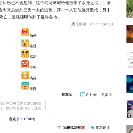
斯科巴也不会想到，这个乌龙球却给他招来了杀身之祸，回国
会出来后受到三男一女的围攻，其中一人朝他连开数枪，身中
即死亡，噩耗随即传到了世界各地。
(责任编辑：zhaolangxing)
高兴
难过
感动
愤怒
搞笑
无聊
转发至：
白社会
更多
开
心
豆
网
瓣
[Ctrl+Enter]
我来说两句
(
0
)
复制链接