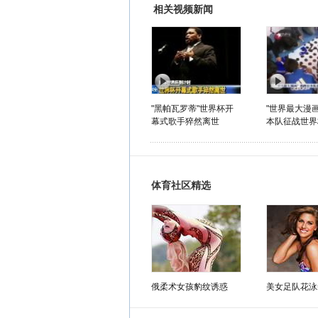
相关视频新闻
"黑帕瓦罗蒂"世界杯开
"世界最大漫
幕式歌手猝然离世
本队征战世界
体育社区精选
俄柔术女孩豹纹诱惑
美女足队花泳