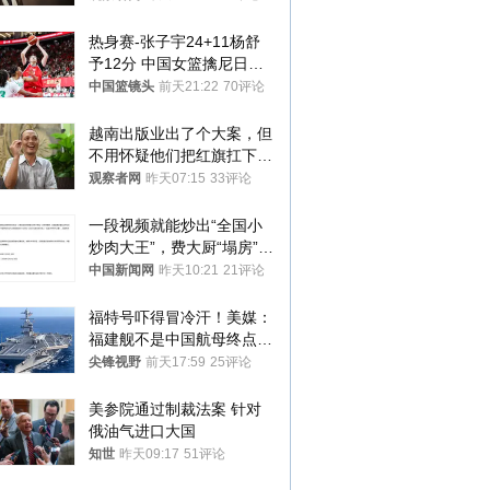
热身赛-张子宇24+11杨舒
予12分 中国女篮擒尼日利
亚
中国篮镜头
前天21:22
70评论
越南出版业出了个大案，但
不用怀疑他们把红旗扛下去
的决心
观察者网
昨天07:15
33评论
一段视频就能炒出“全国小
炒肉大王”，费大厨“塌房”了
吗？
中国新闻网
昨天10:21
21评论
福特号吓得冒冷汗！美媒：
福建舰不是中国航母终点，
而是新起点！
尖锋视野
前天17:59
25评论
美参院通过制裁法案 针对
俄油气进口大国
知世
昨天09:17
51评论