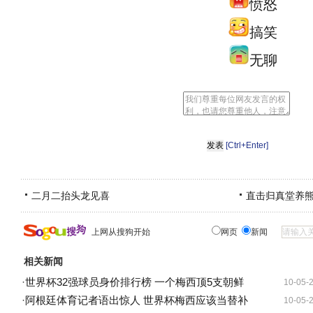
愤怒
搞笑
无聊
[Ctrl+Enter]
二月二抬头龙见喜
直击归真堂养
上网从搜狗开始
网页
新闻
相关新闻
·
世界杯32强球员身价排行榜 一个梅西顶5支朝鲜
10-05-
·
阿根廷体育记者语出惊人 世界杯梅西应该当替补
10-05-