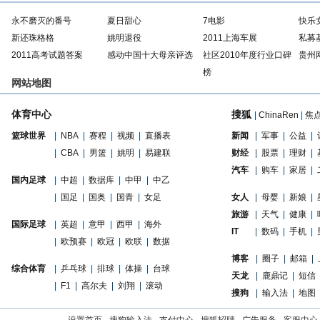
永不磨灭的番号
夏日甜心
7电影
快乐
新还珠格格
姚明退役
2011上海车展
私募
2011高考试题答案
感动中国十大母亲评选
社区2010年度行业口碑
贵州
榜
网站地图
体育中心
搜狐
|
ChinaRen
|
焦
篮球世界
|
NBA
|
赛程
|
视频
|
直播表
新闻
|
军事
|
公益
|
|
CBA
|
男篮
|
姚明
|
易建联
财经
|
股票
|
理财
|
汽车
|
购车
|
家居
|
国内足球
|
中超
|
数据库
|
中甲
|
中乙
|
国足
|
国奥
|
国青
|
女足
女人
|
母婴
|
新娘
|
旅游
|
天气
|
健康
|
国际足球
|
英超
|
意甲
|
西甲
|
海外
IT
|
数码
|
手机
|
|
欧预赛
|
欧冠
|
欧联
|
数据
博客
|
圈子
|
邮箱
|
综合体育
|
乒乓球
|
排球
|
体操
|
台球
天龙
|
鹿鼎记
|
短信
|
F1
|
高尔夫
|
刘翔
|
滚动
搜狗
|
输入法
|
地图