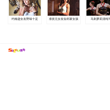
约翰逊女友野味十足
准状元女友似邻家女孩
马刺萝莉清纯