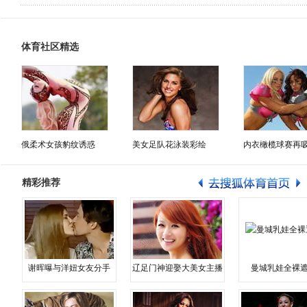
体育社区精选
俄柔术女孩豹纹诱惑
美女足队花泳装彩绘
内衣橄榄球赛再
精彩推荐
谢晖曝与洋妞女友分手
辽足门神迎娶大美女主播
曼城乳娃全裸遮