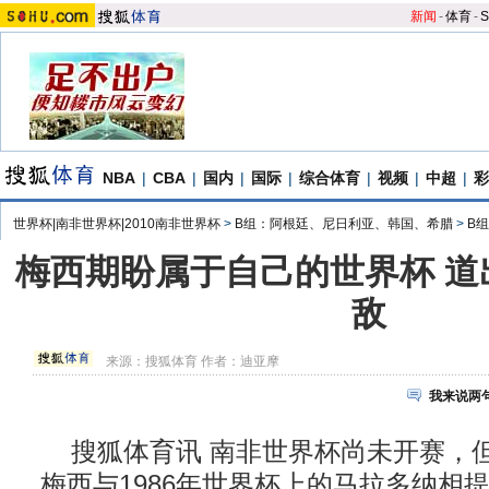
新闻
-
体育
-
S
NBA
|
CBA
|
国内
|
国际
|
综合体育
|
视频
|
中超
|
彩
世界杯|南非世界杯|2010南非世界杯
>
B组：阿根廷、尼日利亚、韩国、希腊
>
B
梅西期盼属于自己的世界杯 道
敌
来源：
搜狐体育
作者：迪亚摩
我来说两
搜狐体育讯 南非世界杯尚未开赛，
梅西与1986年世界杯上的马拉多纳相