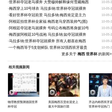
·
世界杯夺冠老马裸奔 大赞穆帅解释缘何雪藏梅西
10-05-
·
梅西穿上10号球衣 马拉多纳:世界杯夺冠就裸奔
10-05-
·
看好世界杯夺冠前景 马拉多纳:梅西肯定是主力
10-05-
·
阿根廷拍世界杯全家福 梅西老马穿西装帅气(图)
10-05-
·
阿根廷夺冠老马就裸奔 号码公布梅西将身披10号
10-05-
·
梅西披阿根廷10号战袍 马拉多纳:如夺冠就裸奔
10-05-
·
马拉多纳:世界杯夺冠就裸奔 所有人都喜欢梅西
10-05-
·
一个梅西等于5支朝鲜队 世界杯32强西班牙最贵
10-05-
更多关于
梅西 世界杯
的新闻>
相关视频新闻
物理教授预测德国世界
美国梅西百货欢迎史上
齐达内称西班牙
杯夺冠
最大中国旅行团
世界杯夺冠热门