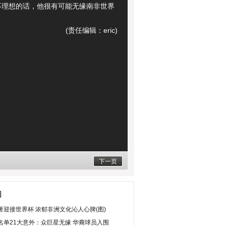
不理想的话，他很有可能无缘南非世界
(责任编辑：eric)
下一页
图
著迎接世界杯 浓郁非洲文化沁人心脾(图)
名单21大意外：众巨星无缘 华裔球员入围