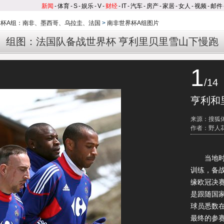
新闻
-
体育
-
S
-
娱乐
-
V
-
财经
-
IT
-
汽车
-
房产
-
家居
-
女人
-
视频
-
邮件
界杯A组：南非、墨西哥、乌拉圭、法国
>
南非世界杯A组图片
组图：法国队备战世界杯 亨利里贝里雪山下慢跑
1
/14
亨利和
来源：搜狐
作者：野人
当地时间
训练，备
缘欧冠决
是跟随国
球员悉数
最终的参