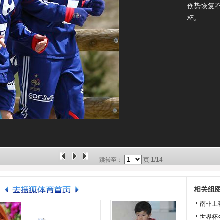
伤势恢复
杯。
跳转至：
页
1/14
相关组
南非土
世界杯