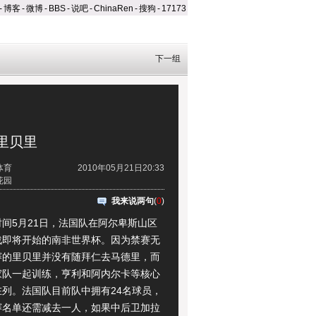
-
博客
-
微博
-
BBS
-
说吧
-
ChinaRen
-
搜狗
-
17173
下一组
里贝里
体育
2010年05月21日20:33
花园
我来说两句
(
0
)
5月21日，法国队在阿尔卑斯山区
战即将开始的南非世界杯。因为禁赛无
赛的里贝里并没有随拜仁去马德里，而
家队一起训练，亨利和阿内尔卡等核心
在列。法国队目前队中拥有24名球员，
赛名单还需减去一人，如果中后卫加拉