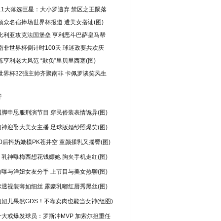
11大落选巨星：大小罗遭弃 禁区之王陨落
领众名宿捧场世界杯报道 遭美女搭讪(图)
比利亚攻克法国堡垒 亨利恶斗巴萨皇马帮
南非世界杯倒计时100天 球迷政要共欢庆
亨利老大风范 “欺负”里贝里西塞(图)
世界杯32强主帅齐聚南非 卡佩罗谈笑风生
行
脚申思服刑演节目 穿民俗装表情诡异(图)
神迎娶大美女主播 足球版婚纱照爆笑(图)
0后抖奶嫩模PK苍井空 童颜揉乳又摇臀(图)
乳神曝梅西想花钱嫖她 胸夹手机走红(图)
曝与洋妞女友分手 上节目与美女热聊(图)
透视装薄如细丝 露豪乳嘟红唇秀黑丝(图)
妞儿果然GDS！不靠卖肉也能当女神(组图)
十大或爆发球员：罗斯冲MVP 加索尔担重任