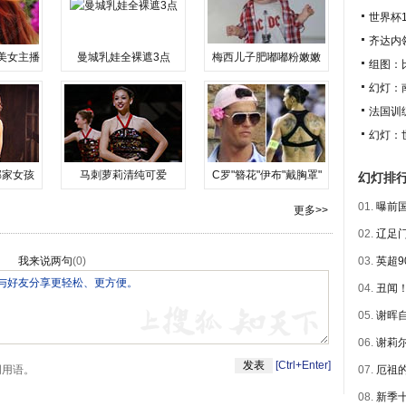
世界杯
齐达内
美女主播
曼城乳娃全裸遮3点
梅西儿子肥嘟嘟粉嫩嫩
组图：
幻灯：
法国训练
幻灯：
邻家女孩
马刺萝莉清纯可爱
C罗"簪花"伊布"戴胸罩"
幻灯排
01.
曝前国
更多>>
02.
辽足门
我来说两句
(
0
)
03.
英超9
04.
丑闻！
05.
谢晖自
06.
谢莉尔
[Ctrl+Enter]
明用语。
07.
厄祖的
08.
新季