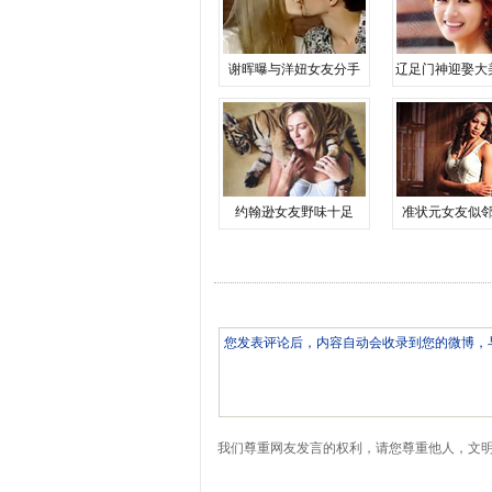
谢晖曝与洋妞女友分手
辽足门神迎娶大
约翰逊女友野味十足
准状元女友似
我们尊重网友发言的权利，请您尊重他人，文