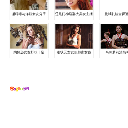
谢晖曝与洋妞女友分手
辽足门神迎娶大美女主播
曼城乳娃全裸遮
约翰逊女友野味十足
准状元女友似邻家女孩
马刺萝莉清纯