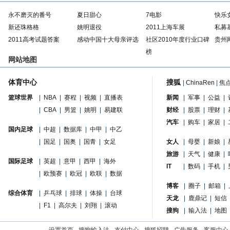
永不磨灭的番号
夏日甜心
7电影
快乐
新还珠格格
姚明退役
2011上海车展
私募
2011高考试题答案
感动中国十大母亲评选
社区2010年度行业口碑
贵州
榜
网站地图
体育中心
搜狐
|
ChinaRen
|
焦
篮球世界
|
NBA
|
赛程
|
视频
|
直播表
新闻
|
军事
|
公益
|
|
CBA
|
男篮
|
姚明
|
易建联
财经
|
股票
|
理财
|
汽车
|
购车
|
家居
|
国内足球
|
中超
|
数据库
|
中甲
|
中乙
|
国足
|
国奥
|
国青
|
女足
女人
|
母婴
|
新娘
|
旅游
|
天气
|
健康
|
国际足球
|
英超
|
意甲
|
西甲
|
海外
IT
|
数码
|
手机
|
|
欧预赛
|
欧冠
|
欧联
|
数据
博客
|
圈子
|
邮箱
|
综合体育
|
乒乓球
|
排球
|
体操
|
台球
天龙
|
鹿鼎记
|
短信
|
F1
|
高尔夫
|
刘翔
|
滚动
搜狗
|
输入法
|
地图