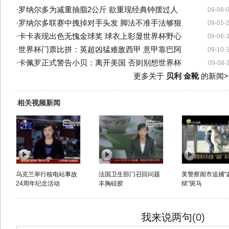
·
罗纳尔多为减重抽脂2公斤 欲重现经典钟摆过人
09-08-
·
罗纳尔多联赛中拽掉对手头发 脚法不准手法够狠
09-05-
·
卡卡表现出色无愧金球奖 球衣上彰显世界杯野心
09-06-
·
世界杯门票比拼：英超凶猛难敌西甲 意甲靠巴阿
09-10-
·
卡佩罗正式警告小贝：离开美国 否则别想世界杯
09-08-
更多关于
贝利 金靴
的新闻>
相关视频新闻
乌克兰举行核电站事故
法国卫生部门召回问题
美警察闹市追捕"
24周年纪念活动
丰胸硅胶
狱"斑马
我来说两句
(
0
)