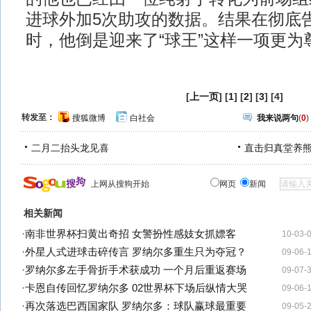
进球外加5次助攻的数据。结果在彻底
时，他倒是迎来了“球王”这样一项更为
[
上一页
] [
1
] [
2
] [
3
] [4]
转发至：
搜狐微博
白社会
我来说两句
(
0
)
二月二抬头龙见喜
直击归真堂养
上网从搜狗开始
网页
新闻
相关新闻
·
南非世界杯扫黄出奇招 女警扮性感妓女抓嫖客
10-03-
·
外星人式进球击碎传言 罗纳尔多重生只为夺冠？
09-06-
·
罗纳尔多左手骨折手术获成功 一个月后重返赛场
09-07-
·
卡恩自传回忆罗纳尔多 02世界杯下场后纵情大哭
09-06-
·
再次落选巴西国家队 罗纳尔多：球队赢球最重要
09-05-