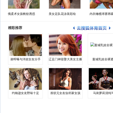
俄柔术女孩豹纹诱惑
美女足队花泳装彩绘
内衣橄榄球赛再
精彩推荐
谢晖曝与洋妞女友分手
辽足门神迎娶大美女主播
曼城乳娃全裸遮
约翰逊女友野味十足
准状元女友似邻家女孩
马刺萝莉清纯