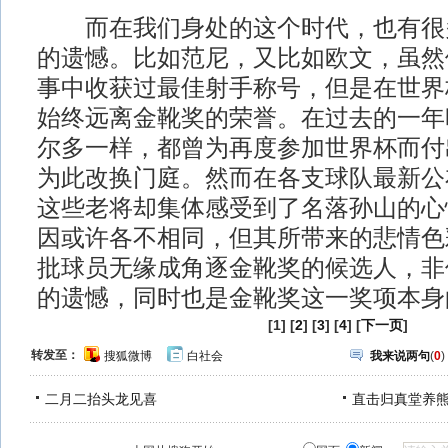
而在我们身处的这个时代，也有很
的遗憾。比如范尼，又比如欧文，虽然
事中收获过最佳射手称号，但是在世界
始终远离金靴奖的荣誉。在过去的一年
尔多一样，都曾为再度参加世界杯而付
为此改换门庭。然而在各支球队最新公
这些老将却集体感受到了名落孙山的心
因或许各不相同，但其所带来的悲情色
批球员无缘成角逐金靴奖的候选人，非
的遗憾，同时也是金靴奖这一奖项本身
[1] [
2
] [
3
] [
4
] [
下一页
]
转发至：
搜狐微博
白社会
我来说两句
(
0
)
二月二抬头龙见喜
直击归真堂养