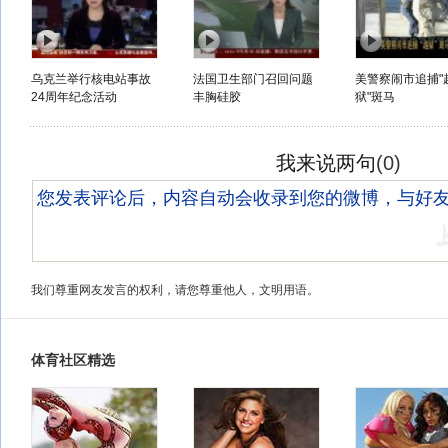
乌克兰举行核电站事故
法国卫生部门召回问题
美警察闹市追捕"
24周年纪念活动
丰胸硅胶
狱"斑马
我来说两句
(
0
)
我们尊重网友发言的权利，请您尊重他人，文明用语。
体育社区精选