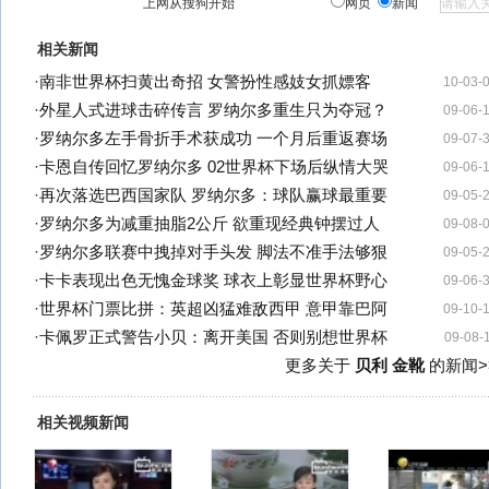
上网从搜狗开始
网页
新闻
相关新闻
·
南非世界杯扫黄出奇招 女警扮性感妓女抓嫖客
10-03-
·
外星人式进球击碎传言 罗纳尔多重生只为夺冠？
09-06-
·
罗纳尔多左手骨折手术获成功 一个月后重返赛场
09-07-
·
卡恩自传回忆罗纳尔多 02世界杯下场后纵情大哭
09-06-
·
再次落选巴西国家队 罗纳尔多：球队赢球最重要
09-05-
·
罗纳尔多为减重抽脂2公斤 欲重现经典钟摆过人
09-08-
·
罗纳尔多联赛中拽掉对手头发 脚法不准手法够狠
09-05-
·
卡卡表现出色无愧金球奖 球衣上彰显世界杯野心
09-06-
·
世界杯门票比拼：英超凶猛难敌西甲 意甲靠巴阿
09-10-
·
卡佩罗正式警告小贝：离开美国 否则别想世界杯
09-08-
更多关于
贝利 金靴
的新闻>
相关视频新闻