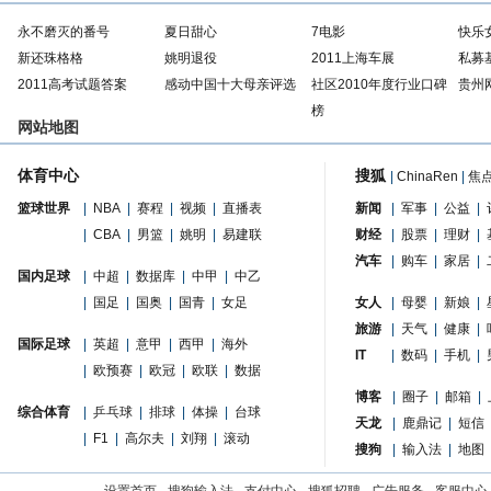
永不磨灭的番号
夏日甜心
7电影
快乐
新还珠格格
姚明退役
2011上海车展
私募
2011高考试题答案
感动中国十大母亲评选
社区2010年度行业口碑
贵州
榜
网站地图
体育中心
搜狐
|
ChinaRen
|
焦
篮球世界
|
NBA
|
赛程
|
视频
|
直播表
新闻
|
军事
|
公益
|
|
CBA
|
男篮
|
姚明
|
易建联
财经
|
股票
|
理财
|
汽车
|
购车
|
家居
|
国内足球
|
中超
|
数据库
|
中甲
|
中乙
|
国足
|
国奥
|
国青
|
女足
女人
|
母婴
|
新娘
|
旅游
|
天气
|
健康
|
国际足球
|
英超
|
意甲
|
西甲
|
海外
IT
|
数码
|
手机
|
|
欧预赛
|
欧冠
|
欧联
|
数据
博客
|
圈子
|
邮箱
|
综合体育
|
乒乓球
|
排球
|
体操
|
台球
天龙
|
鹿鼎记
|
短信
|
F1
|
高尔夫
|
刘翔
|
滚动
搜狗
|
输入法
|
地图