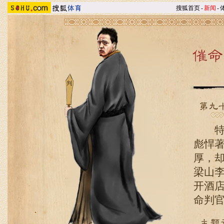
搜狐首页
-
新闻
-
特里
彪悍
厚，却
梁山李
开酒店
命判官