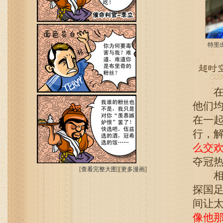
特里
在国
他们
在一
行，
么交
夺冠
[
查看完整大图
][
更多漫画
]
相比
探国
间让
像他