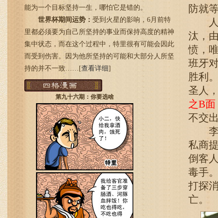
防就
能为一个目标坚持一生，哪怕它是错的。
世界杯期间运势：
受到火星的影响，6月前特
人们
里都必须要为自己所坚持的事业而保持高度的精神
汰，
集中状态，而在这个过程中，特里很有可能会因此
愤，
而受到伤害。因为他所坚持的可能和大部分人所坚
班牙
持的并不一致……[
查看详细
]
胜利
圣人
第九十六期：你要选啥
之B面
不交
李立
私商
倒客
毒手
打探
亡。