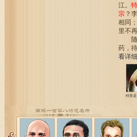
江。
宗
？
相同
里不
随后
药，
看详
特里是