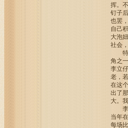
挥。
钉子
也罢
自己
大泡
社会
特里
角之
李立
老，
在这
出了
大。
李立
当年
每场