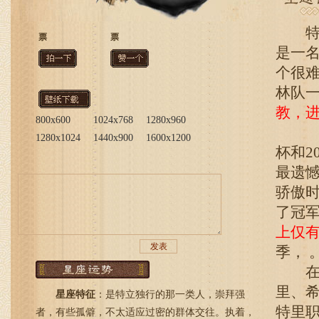
特里1
票
票
是一
个很
林队
教，
800x600
1024x768
1280x960
200
1280x1024
1440x900
1600x1200
杯和2
最遗憾
骄傲
了冠
上仅
季，
在切
里、
星座特征
：是特立独行的那一类人，崇拜强
特里
者，有些孤僻，不太适应过密的群体交往。执着，