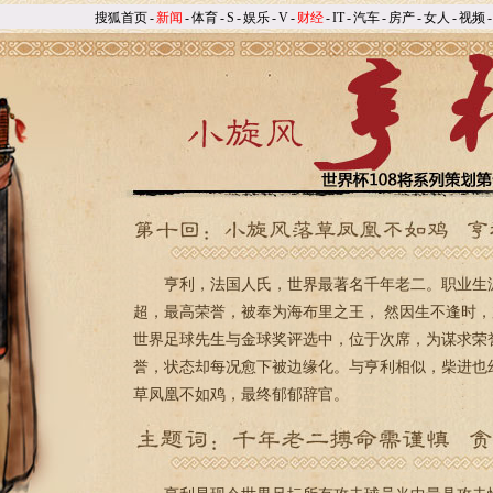
搜狐首页
-
新闻
-
体育
-
S
-
娱乐
-
V
-
财经
-
IT
-
汽车
-
房产
-
女人
-
视频
-
亨利，法国人氏，世界最著名千年老二。职业生涯
超，最高荣誉，被奉为海布里之王， 然因生不逢时
世界足球先生与金球奖评选中，位于次席，为谋求荣
誉，状态却每况愈下被边缘化。与亨利相似，柴进也
草凤凰不如鸡，最终郁郁辞官。