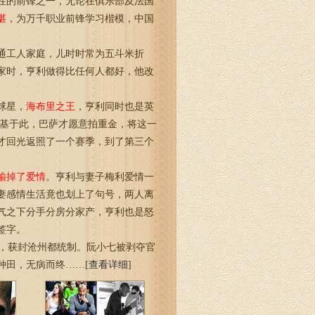
的前锋之一，无论在俱乐部及法国
湛
，为万千职业前锋学习楷模，中国
工人家庭，儿时时常为五斗米折
家时，亨利做得比任何人都好，他改
球星，
海布里之王
，亨利同时也是英
。基于此，巴萨才愿意拍重金，将这一
才回光返照了一个赛季，到了第三个
输掉了爱情
。亨利与妻子梅利爱情一
妻感情生活竟也划上了句号，两人离
气之下分手分房分家产，亨利也是怒
签字。
，获封沧州都统制。阮小七被剥夺官
种田，无病而终……[
查看详细
]