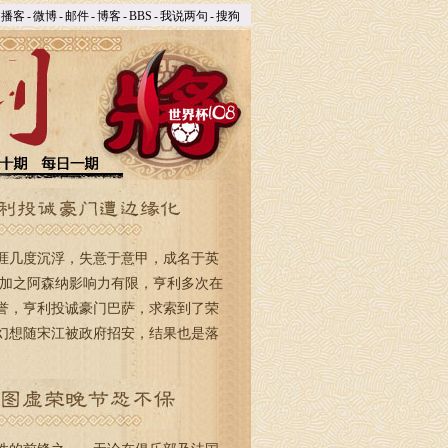
播客
-
微博
-
邮件
-
博客
-
BBS
-
我说两句
-
搜狗
几度沉浮，失意于意甲，成名于英
，加之阿森纳影响力有限，亨利多次在
誉，亨利投诚豪门巴萨，求索到了荣
幻想随宋江被政府招安，结果也是落