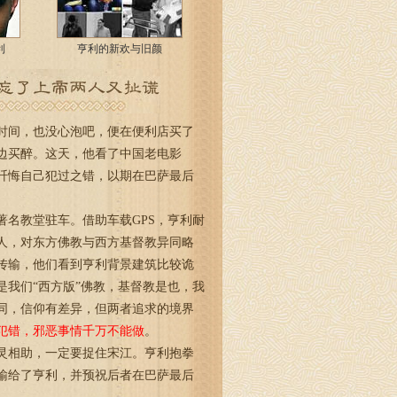
利
亨利的新欢与旧颜
间，也没心泡吧，便在便利店买了
边买醉。这天，他看了中国老电影
忏悔自己犯过之错，以期在巴萨最后
名教堂驻车。借助车载GPS，亨利耐
人，对东方佛教与西方基督教异同略
传输，他们看到亨利背景建筑比较诡
我们“西方版”佛教，基督教是也，我
同，信仰有差异，但两者追求的境界
犯错，邪恶事情千万不能做
。
相助，一定要捉住宋江。亨利抱拳
输给了亨利，并预祝后者在巴萨最后