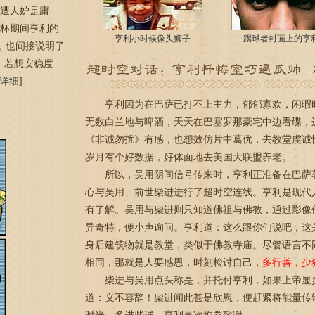
不遭人妒是庸
界杯期间亨利的
亨利小时候像头狮子
踢球者封面上的亨
，也间接说明了
，若想安稳度
详细
]
亨利因为在巴萨已打不上主力，郁郁寡欢，闲暇时
无数白兰地与啤酒，天天在巴塞罗那豪宅中边看碟，
《非诚勿扰》有感，也想效仿片中葛优，去教堂虔诚
岁月有个好数据，好体面地去美国大联盟养老。
所以，吴用阴间信号传来时，亨利正准备在巴萨著
心与吴用、前世柴进进行了超时空连线。亨利是现代
有了解。吴用与柴进则只知道佛祖与佛教，通过影像
异奇特，便小声询问。亨利道：这么跟你们说吧，这是
身后建筑物就是教堂，类似于佛教寺庙。尽管语言不
相同，那就是人要感恩，时刻检讨自己，
多行善，少
柴进与吴用点头称是，并托付亨利，如果上帝显灵
道：义不容辞！柴进闻此甚是欣慰，便赶紧将能量传