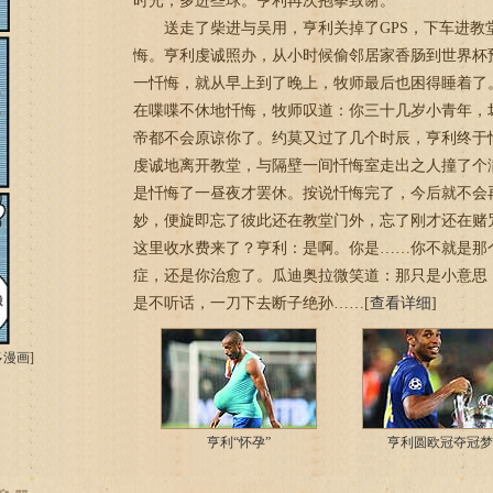
时光，多进些球。亨利再次抱拳致谢。
送走了柴进与吴用，亨利关掉了GPS，下车进教
悔。亨利虔诚照办，从小时候偷邻居家香肠到世界杯
一忏悔，就从早上到了晚上，牧师最后也困得睡着了
在喋喋不休地忏悔，牧师叹道：你三十几岁小青年，
帝都不会原谅你了。约莫又过了几个时辰，亨利终于
虔诚地离开教堂，与隔壁一间忏悔室走出之人撞了个
是忏悔了一昼夜才罢休。按说忏悔完了，今后就不会
妙，便旋即忘了彼此还在教堂门外，忘了刚才还在赌
这里收水费来了？亨利：是啊。你是……你不就是那
症，还是你治愈了。瓜迪奥拉微笑道：那只是小意思
是不听话，一刀下去断子绝孙……[
查看详细
]
多漫画
]
亨利“怀孕”
亨利圆欧冠夺冠梦