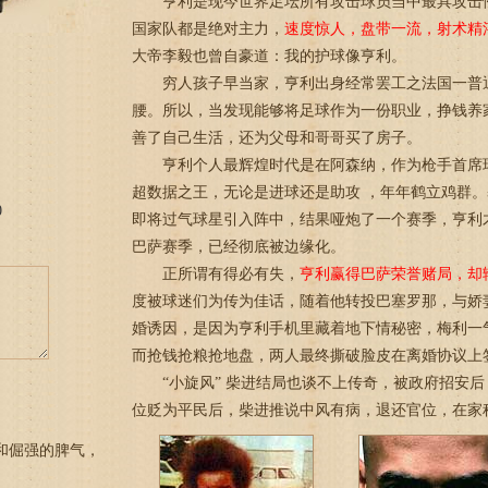
亨利是现今世界足坛所有攻击球员当中最具攻击性
国家队都是绝对主力，
速度惊人，盘带一流，射术精
大帝李毅也曾自豪道：我的护球像亨利。
穷人孩子早当家，亨利出身经常罢工之法国一普通
腰。所以，当发现能够将足球作为一份职业，挣钱养
善了自己生活，还为父母和哥哥买了房子。
亨利个人最辉煌时代是在阿森纳，作为枪手首席
超数据之王，无论是进球还是助攻 ，年年鹤立鸡群
0
即将过气球星引入阵中，结果哑炮了一个赛季，亨利
巴萨赛季，已经彻底被边缘化。
正所谓有得必有失，
亨利赢得巴萨荣誉赌局，却
度被球迷们为传为佳话，随着他转投巴塞罗那，与娇
婚诱因，是因为亨利手机里藏着地下情秘密，梅利一
而抢钱抢粮抢地盘，两人最终撕破脸皮在离婚协议上
“小旋风” 柴进结局也谈不上传奇，被政府招安后
位贬为平民后，柴进推说中风有病，退还官位，在家
和倔强的脾气，