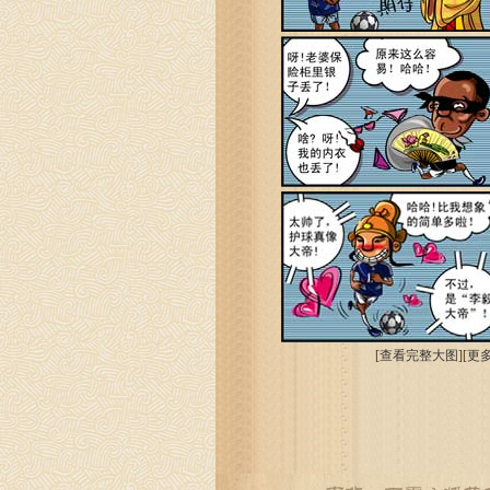
[
查看完整大图
][
更