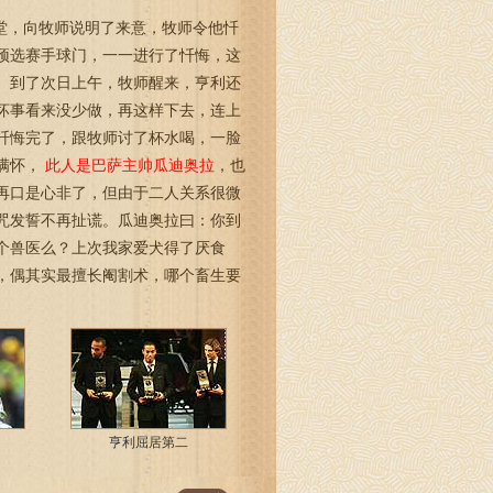
堂，向牧师说明了来意，牧师令他忏
预选赛手球门，一一进行了忏悔，这
。到了次日上午，牧师醒来，亨利还
坏事看来没少做，再这样下去，连上
忏悔完了，跟牧师讨了杯水喝，一脸
满怀，
此人是巴萨主帅瓜迪奥拉
，也
再口是心非了，但由于二人关系很微
咒发誓不再扯谎。瓜迪奥拉曰：你到
个兽医么？上次我家爱犬得了厌食
，偶其实最擅长阉割术，哪个畜生要
亨利屈居第二