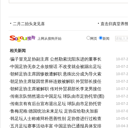
二月二抬头龙见喜
直击归真堂养
上网从搜狗开始
网页
新闻
相关新闻
·
骗子冒充足协副主席 公然勒索沈阳东进的董事长
10-07-
·
中国足协无奈之余放狠话 不改变就会被踢出足坛
10-07-
·
朝鲜足协主席因惨败遭解职 悬殊比分成为导火索
10-07-
·
朝足协主席疑因世界杯连败被解职 外贸部长接任
10-07-
·
朝鲜足协主席被解职 传对外贸易部长李龙男接任
10-07-
·
传南京队悄然退出中国足坛 球队由市足协托管(图)
10-07-
·
传南京有有后台宣布退出足坛 球队由市足协托管
10-07-
·
鲁梅尼格:德国统治未来足坛 足协应给勒夫加薪
10-07-
·
韩足坛人士称难辩朴恩善性别 足协曾进行过检查
10-05-
·
五月足坛赛事活动丰富 中国足协已通报具体安排
10-04-