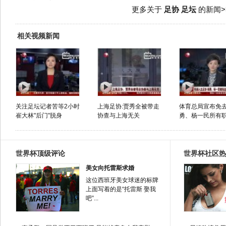
更多关于
足协 足坛
的新闻>
相关视频新闻
关注足坛记者苦等2小时
上海足协:贾秀全被带走
体育总局宣布免
崔大林"后门"脱身
协查与上海无关
勇、杨一民所有职务
世界杯顶级评论
世界杯社区热
美女向托雷斯求婚
这位西班牙美女球迷的标牌
上面写着的是“托雷斯 娶我
吧”...