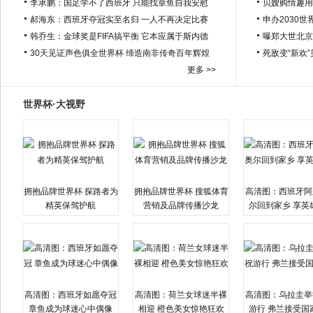
李承鹏：国足学不了西班牙 只能找章鱼自我安慰
贝嫂购情趣用
郝海东：西班牙夺冠实至名归 一人不再决定比赛
申办2030世
韩乔生：金球奖是FIFA搞平衡 它本应属于斯内德
曝郑大世北京
30天见证声色俱全世界杯 缔造南非传奇百年辉煌
死敌变“新欢
更多 >>
世界杯·大视野
拥抱品牌世界杯 探路者为
拥抱品牌世界杯 搜狐体育
高清图：西班牙阿
精英保驾护航
营销及品牌传播沙龙
尔回到家乡 享英
高清图：西班牙如愿夺冠
高清图：荷兰女球迷半裸
高清图：乌拉圭举
章鱼成为球迷心中偶像
相迎 橙色美女惊艳狂欢
游行 弗兰接受国