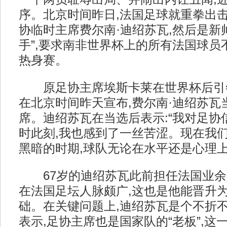
序。北京时间昨日,法国足球就重拳出击
协临时主席费尔南·迪绍苏瓦,然后是新
手”,要求南非世界杯上的所有法国球员
热身赛。
原足协主席埃斯卡莱在世界杯后引
在北京时间昨天宣布,费尔南·迪绍苏瓦
席。迪绍苏瓦在当选后表示:“我对足协
时此刻,我也感到了一丝苦涩。现在我
黑暗的时期,球队无论在水平还是心理上
67岁的迪绍苏瓦此前担任法国业余
在法国足坛人脉颇广,这也是他能晋升
础。在关键问题上,迪绍苏瓦是个不折不
表示,足协主席也是国家队的“老板”,这