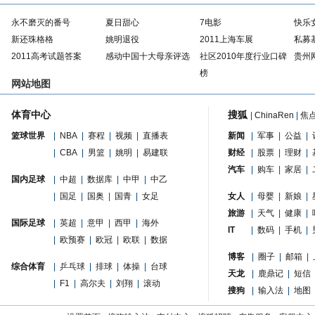
永不磨灭的番号
夏日甜心
7电影
快乐
新还珠格格
姚明退役
2011上海车展
私募
2011高考试题答案
感动中国十大母亲评选
社区2010年度行业口碑
贵州
榜
网站地图
体育中心
搜狐
|
ChinaRen
|
焦
篮球世界
|
NBA
|
赛程
|
视频
|
直播表
新闻
|
军事
|
公益
|
|
CBA
|
男篮
|
姚明
|
易建联
财经
|
股票
|
理财
|
汽车
|
购车
|
家居
|
国内足球
|
中超
|
数据库
|
中甲
|
中乙
|
国足
|
国奥
|
国青
|
女足
女人
|
母婴
|
新娘
|
旅游
|
天气
|
健康
|
国际足球
|
英超
|
意甲
|
西甲
|
海外
IT
|
数码
|
手机
|
|
欧预赛
|
欧冠
|
欧联
|
数据
博客
|
圈子
|
邮箱
|
综合体育
|
乒乓球
|
排球
|
体操
|
台球
天龙
|
鹿鼎记
|
短信
|
F1
|
高尔夫
|
刘翔
|
滚动
搜狗
|
输入法
|
地图