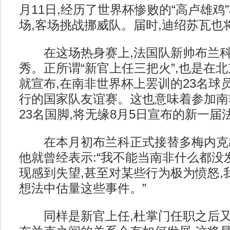
月11日,经历了世界杯惨败的“高卢雄鸡
场,客场挑战挪威队。届时,迪绍苏瓦也
在这场热身赛上,法国队新帅布兰科
秀。正所谓“新官上任三把火”,也是在北
就宣布,在南非世界杯上罢训的23名球
行的国家队友谊赛。这也意味着参加南
23名国脚,将无缘8月5日宣布的新一届
在本月初布兰科正式接替多梅内克出
他就曾经表示:“我不能当南非什么都没
现感到失望,甚至对某些行为极为愤怒,
想法中估量这些事件。”
同样是新官上任,杜掌门任职之后又