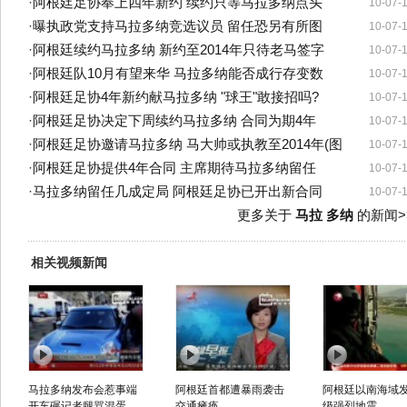
·
阿根廷足协奉上四年新约 续约只等马拉多纳点头
10-07-
·
曝执政党支持马拉多纳竞选议员 留任恐另有所图
10-07-
·
阿根廷续约马拉多纳 新约至2014年只待老马签字
10-07-
·
阿根廷队10月有望来华 马拉多纳能否成行存变数
10-07-
·
阿根廷足协4年新约献马拉多纳 "球王"敢接招吗?
10-07-
·
阿根廷足协决定下周续约马拉多纳 合同为期4年
10-07-
·
阿根廷足协邀请马拉多纳 马大帅或执教至2014年(图
10-07-
·
阿根廷足协提供4年合同 主席期待马拉多纳留任
10-07-
·
马拉多纳留任几成定局 阿根廷足协已开出新合同
10-07-
更多关于
马拉 多纳
的新闻>
相关视频新闻
马拉多纳发布会惹事端
阿根廷首都遭暴雨袭击
阿根廷以南海域发
开车碾记者腿骂混蛋
交通瘫痪
级强烈地震