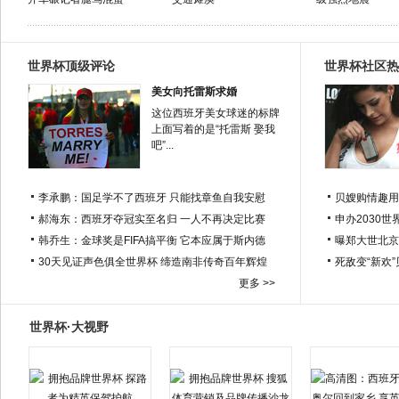
世界杯顶级评论
世界杯社区热
美女向托雷斯求婚
这位西班牙美女球迷的标牌
上面写着的是“托雷斯 娶我
吧”...
李承鹏：国足学不了西班牙 只能找章鱼自我安慰
贝嫂购情趣用
郝海东：西班牙夺冠实至名归 一人不再决定比赛
申办2030世
韩乔生：金球奖是FIFA搞平衡 它本应属于斯内德
曝郑大世北京
30天见证声色俱全世界杯 缔造南非传奇百年辉煌
死敌变“新欢
更多 >>
世界杯·大视野