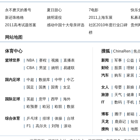
永不磨灭的番号
夏日甜心
7电影
快乐
新还珠格格
姚明退役
2011上海车展
私募
2011高考试题答案
感动中国十大母亲评选
社区2010年度行业口碑
贵州
榜
网站地图
体育中心
搜狐
|
ChinaRen
|
焦
篮球世界
|
NBA
|
赛程
|
视频
|
直播表
新闻
|
军事
|
公益
|
|
CBA
|
男篮
|
姚明
|
易建联
财经
|
股票
|
理财
|
汽车
|
购车
|
家居
|
国内足球
|
中超
|
数据库
|
中甲
|
中乙
|
国足
|
国奥
|
国青
|
女足
女人
|
母婴
|
新娘
|
旅游
|
天气
|
健康
|
国际足球
|
英超
|
意甲
|
西甲
|
海外
IT
|
数码
|
手机
|
|
欧预赛
|
欧冠
|
欧联
|
数据
博客
|
圈子
|
邮箱
|
综合体育
|
乒乓球
|
排球
|
体操
|
台球
天龙
|
鹿鼎记
|
短信
|
F1
|
高尔夫
|
刘翔
|
滚动
搜狗
|
输入法
|
地图