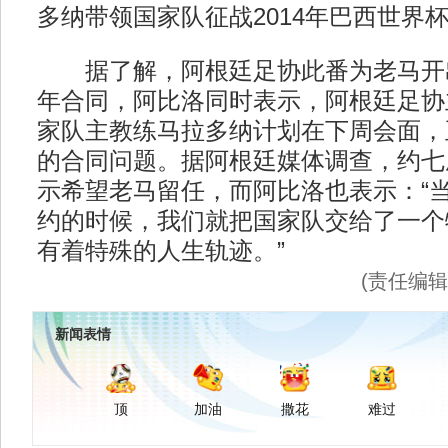
多纳带领国家队征战2014年巴西世界
据了解，阿根廷足协此番为老马开
年合同，阿比洛同时表示，阿根廷足协
家队主教练马拉多纳计划在下周会面，
的合同问题。据阿根廷媒体调查，约七
示希望老马留任，而阿比洛也表示：“
约的时候，我们就把国家队交给了一个
有着特殊的人生轨迹。”
(责任编
新闻表情
顶
加油
撒花
难过