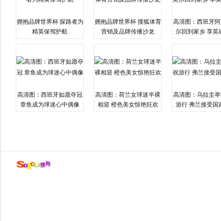
拥抱品牌世界杯 探路者为
拥抱品牌世界杯 搜狐体育
高清图：西班牙阿
精英保驾护航
营销及品牌传播沙龙
尔回到家乡 享英
高清图：西班牙如愿夺冠
高清图：荷兰女球迷半裸
高清图：乌拉圭举
章鱼成为球迷心中偶像
相迎 橙色美女惊艳狂欢
游行 弗兰接受国