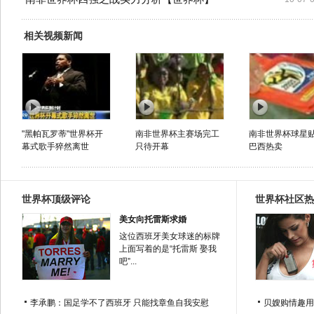
相关视频新闻
"黑帕瓦罗蒂"世界杯开
南非世界杯主赛场完工
南非世界杯球星
幕式歌手猝然离世
只待开幕
巴西热卖
世界杯顶级评论
世界杯社区热
美女向托雷斯求婚
这位西班牙美女球迷的标牌
上面写着的是“托雷斯 娶我
吧”...
李承鹏：国足学不了西班牙 只能找章鱼自我安慰
贝嫂购情趣用