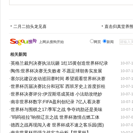
二月二抬头龙见喜
直击归真堂养
上网从搜狗开始
网页
新闻
相关新闻
·
英格兰裁判决赛执法玩砸 1红15黄创造世界杯纪录
10-07-
·
陶伟:世界杯决赛无失败者 不愿足球朝务实发展
10-07-
·
塞尔比建议改动巡回赛时间 希望观看世界杯决赛
10-07-
·
世界杯历届决赛比分和冠军 西班牙史上首度折桂
10-07-
·
世界杯决赛评分:伊涅斯塔成英雄 小法助攻绝妙
10-07-
·
南非世界杯数字:FIFA盈利创纪录 7亿人看决赛
10-07-
·
世界杯与围棋之17:季军之战 争夺鸡肋还是美味
10-07-
·
"呜呜祖拉"响彻辽京之战 世界杯激情点燃工体
10-07-
·
德西之战再现闯入者 世界杯成不速之客乐园(图)
10-07-
·
南非世界杯四强之战实力分析【世界杯】
10-07-