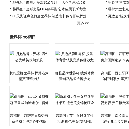
郝海东：西班牙夺冠实至名归 一人不再决定比赛
申办2030世
韩乔生：金球奖是FIFA搞平衡 它本应属于斯内德
曝郑大世北京
30天见证声色俱全世界杯 缔造南非传奇百年辉煌
死敌变“新欢
更多 >>
世界杯·大视野
拥抱品牌世界杯 探路者为
拥抱品牌世界杯 搜狐体育
高清图：西班牙阿
精英保驾护航
营销及品牌传播沙龙
尔回到家乡 享英
高清图：西班牙如愿夺冠
高清图：荷兰女球迷半裸
高清图：乌拉圭举
章鱼成为球迷心中偶像
相迎 橙色美女惊艳狂欢
游行 弗兰接受国