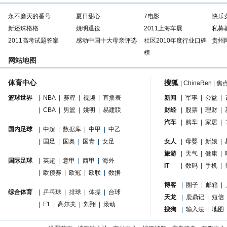
永不磨灭的番号
夏日甜心
7电影
快乐
新还珠格格
姚明退役
2011上海车展
私募
2011高考试题答案
感动中国十大母亲评选
社区2010年度行业口碑
贵州
榜
网站地图
体育中心
搜狐
|
ChinaRen
|
焦
篮球世界
|
NBA
|
赛程
|
视频
|
直播表
新闻
|
军事
|
公益
|
|
CBA
|
男篮
|
姚明
|
易建联
财经
|
股票
|
理财
|
汽车
|
购车
|
家居
|
国内足球
|
中超
|
数据库
|
中甲
|
中乙
|
国足
|
国奥
|
国青
|
女足
女人
|
母婴
|
新娘
|
旅游
|
天气
|
健康
|
国际足球
|
英超
|
意甲
|
西甲
|
海外
IT
|
数码
|
手机
|
|
欧预赛
|
欧冠
|
欧联
|
数据
博客
|
圈子
|
邮箱
|
综合体育
|
乒乓球
|
排球
|
体操
|
台球
天龙
|
鹿鼎记
|
短信
|
F1
|
高尔夫
|
刘翔
|
滚动
搜狗
|
输入法
|
地图