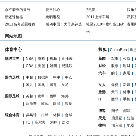
永不磨灭的番号
夏日甜心
7电影
快乐
新还珠格格
姚明退役
2011上海车展
私募
2011高考试题答案
感动中国十大母亲评选
社区2010年度行业口碑
贵州
榜
网站地图
体育中心
搜狐
|
ChinaRen
|
焦
篮球世界
|
NBA
|
赛程
|
视频
|
直播表
新闻
|
军事
|
公益
|
|
CBA
|
男篮
|
姚明
|
易建联
财经
|
股票
|
理财
|
汽车
|
购车
|
家居
|
国内足球
|
中超
|
数据库
|
中甲
|
中乙
|
国足
|
国奥
|
国青
|
女足
女人
|
母婴
|
新娘
|
旅游
|
天气
|
健康
|
国际足球
|
英超
|
意甲
|
西甲
|
海外
IT
|
数码
|
手机
|
|
欧预赛
|
欧冠
|
欧联
|
数据
博客
|
圈子
|
邮箱
|
综合体育
|
乒乓球
|
排球
|
体操
|
台球
天龙
|
鹿鼎记
|
短信
|
F1
|
高尔夫
|
刘翔
|
滚动
搜狗
|
输入法
|
地图