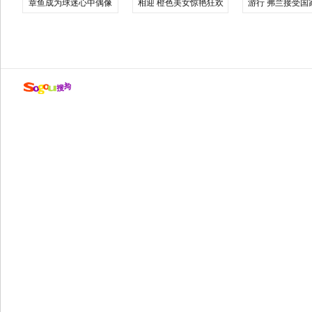
章鱼成为球迷心中偶像
相迎 橙色美女惊艳狂欢
游行 弗兰接受国