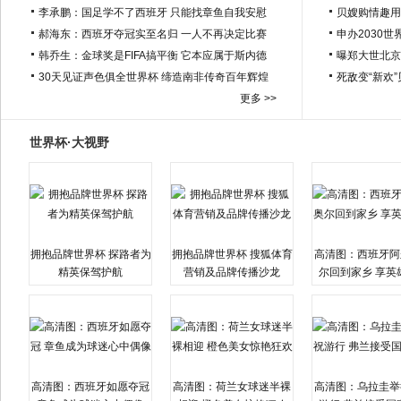
李承鹏：国足学不了西班牙 只能找章鱼自我安慰
贝嫂购情趣用
郝海东：西班牙夺冠实至名归 一人不再决定比赛
申办2030世
韩乔生：金球奖是FIFA搞平衡 它本应属于斯内德
曝郑大世北京
30天见证声色俱全世界杯 缔造南非传奇百年辉煌
死敌变“新欢
更多 >>
世界杯·大视野
拥抱品牌世界杯 探路者为
拥抱品牌世界杯 搜狐体育
高清图：西班牙阿
精英保驾护航
营销及品牌传播沙龙
尔回到家乡 享英
高清图：西班牙如愿夺冠
高清图：荷兰女球迷半裸
高清图：乌拉圭举