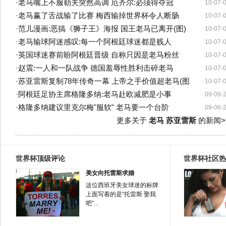
·
老马嘴上不服勒夫突然高调 厄齐尔:必须得夺冠
10-07-
·
老马赢了舌战输了比赛 梅西输掉世界杯令人断肠
10-07-
·
范儿漫画:恶搞《狮子王》海报 国王老马已离开(图)
10-07-
·
老马输球阿迷感叹:每一个阿根廷球迷都是贱人
10-07-
·
英国球迷赛前盼阿根廷晋级 自称只因是老马粉丝
10-07-
·
赵震:一人和一队战争 德国羞辱性胜利击碎老马
10-07-
·
苏亚雷斯复制78年传奇一幕 上帝之手价值超老马(图
10-07-
·
阿根廷足协主席格隆多纳:老马赴欧减肥是小事
09-09-
·
格隆多纳建议里克尔梅"服软" 老马要一个台阶
09-06-
更多关于
老马 苏亚雷斯
的新闻>
世界杯顶级评论
世界杯社区热
美女向托雷斯求婚
这位西班牙美女球迷的标牌
上面写着的是“托雷斯 娶我
吧”...