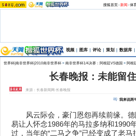
搜狐首页
-
新闻
-
体
视频
|
图库
|
评论
|
策划
|
数据库
|
世界杯|南非世界杯|2010南非世界杯
>
南非世界杯1/4决赛：阿根廷VS德国
>
阿根
长春晚报：未能留
来源：
长春新闻网-长春晚报
我来说两
风云际会，豪门恩怨再续前缘。德
易让人怀念1986年的马拉多纳和199
过，当年的“二马之争”已经变成了老马