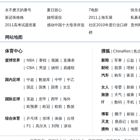
永不磨灭的番号
夏日甜心
7电影
快乐
新还珠格格
姚明退役
2011上海车展
私募
2011高考试题答案
感动中国十大母亲评选
社区2010年度行业口碑
贵州
榜
网站地图
体育中心
搜狐
|
ChinaRen
|
焦
篮球世界
|
NBA
|
赛程
|
视频
|
直播表
新闻
|
军事
|
公益
|
|
CBA
|
男篮
|
姚明
|
易建联
财经
|
股票
|
理财
|
汽车
|
购车
|
家居
|
国内足球
|
中超
|
数据库
|
中甲
|
中乙
|
国足
|
国奥
|
国青
|
女足
女人
|
母婴
|
新娘
|
旅游
|
天气
|
健康
|
国际足球
|
英超
|
意甲
|
西甲
|
海外
IT
|
数码
|
手机
|
|
欧预赛
|
欧冠
|
欧联
|
数据
博客
|
圈子
|
邮箱
|
综合体育
|
乒乓球
|
排球
|
体操
|
台球
天龙
|
鹿鼎记
|
短信
|
F1
|
高尔夫
|
刘翔
|
滚动
搜狗
|
输入法
|
地图