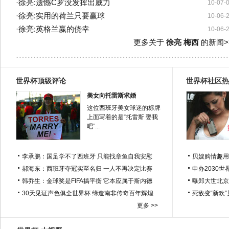
·
徐亮:遗憾C罗没发挥出威力
10-07-
·
徐亮:实用的荷兰只要赢球
10-06-
·
徐亮:英格兰赢的侥幸
10-06-
更多关于
徐亮 梅西
的新闻>
世界杯顶级评论
世界杯社区热
美女向托雷斯求婚
这位西班牙美女球迷的标牌
上面写着的是“托雷斯 娶我
吧”...
李承鹏：国足学不了西班牙 只能找章鱼自我安慰
贝嫂购情趣用
郝海东：西班牙夺冠实至名归 一人不再决定比赛
申办2030世
韩乔生：金球奖是FIFA搞平衡 它本应属于斯内德
曝郑大世北京
30天见证声色俱全世界杯 缔造南非传奇百年辉煌
死敌变“新欢
更多 >>