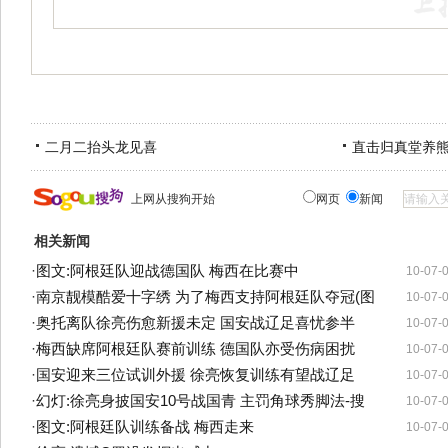
二月二抬头龙见喜
直击归真堂养
上网从搜狗开始
网页
新闻
相关新闻
·
图文:阿根廷队迎战德国队 梅西在比赛中
10-07-
·
南京靓模酷爱十字绣 为了梅西支持阿根廷队夺冠(图
10-07-
·
奥托离队徐亮伤愈新援未定 国安战辽足喜忧参半
10-07-
·
梅西缺席阿根廷队赛前训练 德国队亦受伤病困扰
10-07-
·
国安迎来三位试训外援 徐亮恢复训练有望战辽足
10-07-
·
幻灯:徐亮身披国安10号战国青 主罚角球秀脚法-搜
10-07-
·
图文:阿根廷队训练备战 梅西走来
10-07-