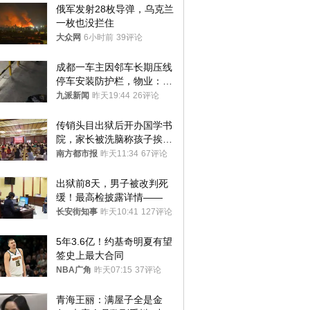
俄军发射28枚导弹，乌克兰
一枚也没拦住
大众网
6小时前
39评论
成都一车主因邻车长期压线
停车安装防护栏，物业：不
建议装护栏，也会影响自身
九派新闻
昨天19:44
26评论
停车
传销头目出狱后开办国学书
院，家长被洗脑称孩子挨打
才有效果
南方都市报
昨天11:34
67评论
出狱前8天，男子被改判死
缓！最高检披露详情——
长安街知事
昨天10:41
127评论
5年3.6亿！约基奇明夏有望
签史上最大合同
NBA广角
昨天07:15
37评论
青海王丽：满屋子全是金