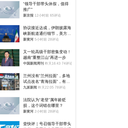
“领导干部带头休假，值得
推广”
新京报
12小时前
65评论
协议接近达成，伊朗披露海
峡新航道通行细节，美方再
提“倒计时”
新黄河
5小时前
28评论
又一轮高级干部密集变动！
越南“重整江山”再进一步
中国新闻周刊
昨天16:43
74评论
兰州没有“兰州拉面”，多地
试点改名“青海拉面”，有商
家改名已两年
九派新闻
昨天22:05
78评论
法院认为“老登”属年龄贬
损，这个词错在哪里？
新黄河
2小时前
28评论
壹快评｜号召领导干部带头