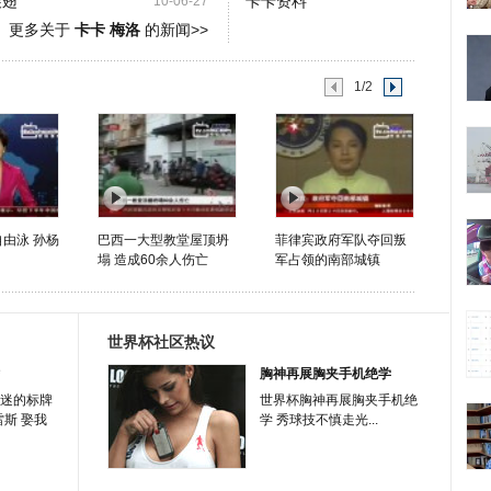
展翅
卡卡资料
10-06-27
更多关于
卡卡 梅洛
的新闻>>
1/2
自由泳 孙杨
巴西一大型教堂屋顶坍
菲律宾政府军队夺回叛
塌 造成60余人伤亡
军占领的南部城镇
世界杯社区热议
胸神再展胸夹手机绝学
迷的标牌
世界杯胸神再展胸夹手机绝
雷斯 娶我
学 秀球技不慎走光...