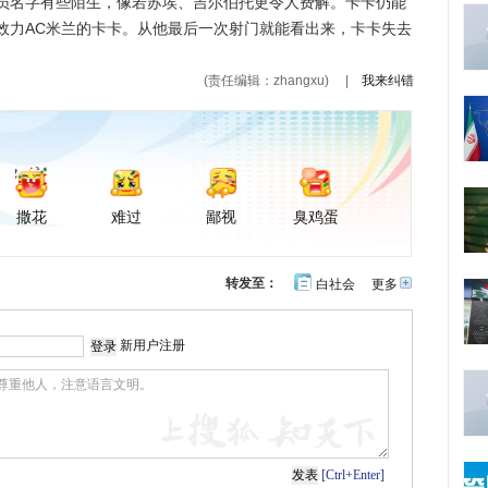
员名字有些陌生，像若苏埃、吉尔伯托更令人费解。卡卡仍能
效力AC米兰的卡卡。从他最后一次射门就能看出来，卡卡失去
(责任编辑：zhangxu)
|
我来纠错
撒花
难过
鄙视
臭鸡蛋
转发至：
白社会
更多
开
心
豆
网
瓣
新用户注册
[Ctrl+Enter]