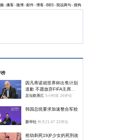
频
-
播客
-
微博
-
邮件
-
博客
-
BBS
-
我说两句
-
搜狗
评榜
因凡蒂诺就世界杯出售计划
道歉 不愿放弃FIFA主席职
位
足坛欧美汇
5小时前
26评论
韩国总统要求加速整合军校
新华社
昨天21:47
22评论
抢劫刺死19岁少女的死刑改