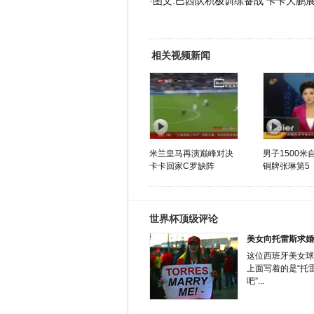
·
图文:巴西队积极训练备战 卡卡大鹏
相关视频新闻
米兰皇马再演巅峰对决
男子1500米
卡卡回家C罗缺阵
铜牌张琳第5
世界杯顶级评论
美女向托雷斯求婚
这位西班牙美女球
上面写着的是“托
吧”...