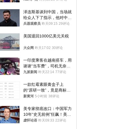
泽连斯基谈到中国，当场就
给众人下了指示，他对中国
和中乌关系，显然又有了新
兵器观察员
昨天09:15
29评论
的想法
美国退回1000亿美元关税
大众网
昨天17:02
30评论
一印度乘客在越南搭车，用
谢谢“当车费”，司机无奈发
笑；印度网友：不代表印度
九派新闻
昨天22:14
77评论
人
一款红霉素眼膏盒子上
的“原研一致”，竟是商标！
律师：极易误导消费者；网
新黄河
5小时前
38评论
友：药企不应打擦边球
美专家彻底改口：中国军力
10年“史无前例”狂飙！美军
真慌了
虚怀论语
昨天09:33
22评论