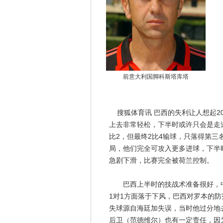
前意大利国脚科斯塔库塔
搜狐体育讯 巴西的失利让人想起20
上去非常轻松，下半时或许只会是走
比2，但最终2比4输球，只落得第
局，他们完全可攻入更多进球，下半
急剧下滑，比赛完全被荷兰控制。
巴西上半时的技战术准备很好，中
1对1方面落于下风，巴西对罗本的
失球源自海廷加失误，当时他过分地
后卫（范德维尔）也有一定责任，因