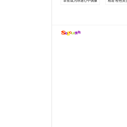
章鱼成为球迷心中偶像
相迎 橙色美