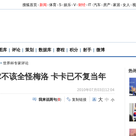
搜狐首页
-
新闻
-
体育
-
S
-
娱乐
-
V
-
财经
-
IT
-
汽车
-
房产
-
家居
-
女人
-
视
图库
|
评论
|
策划
|
数据库
|
赛程
|
积分
|
射手
|
微博
>
世界杯专家评论
热
不该全怪梅洛 卡卡已不复当年
2010年07月03日12:04
大
中
我来说两句
(
0
)
复制链接
小