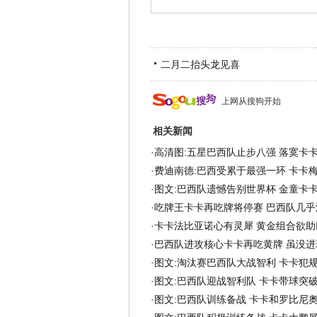
二月二抬头龙见喜
上网从搜狗开始
相关新闻
·
高清图:五星巴西队止步八强 落寞卡
·
费迪南德:巴西受累于最强一环 卡卡
·
图文:巴西队遗憾告别世界杯 金童卡
·
吃牌王卡卡再吃牌将停赛 巴西队几乎
·
卡卡法比亚诺心有灵犀 黄金组合欲助
·
巴西队进攻核心卡卡再吃黄牌 虽没进
·
图文:淘汰赛巴西队大战智利 卡卡犯
·
图文:巴西队迎战智利队 卡卡带球突
·
图文:巴西队训练备战 卡卡和罗比尼