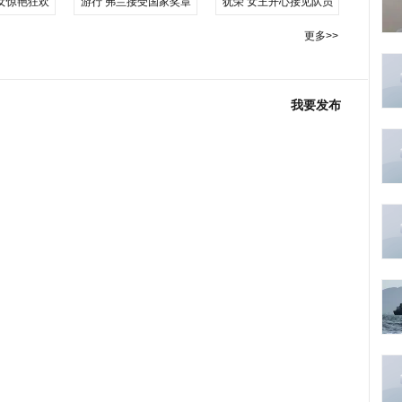
女惊艳狂欢
游行 弗兰接受国家奖章
犹荣 女王开心接见队员
更多>>
我要发布