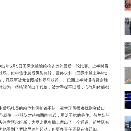
02年5月5日国际米兰输给拉齐奥的最后一轮比赛。上半时看
过场，但中场休息后风头急转，最终失利（国际米兰上半时2
三名，冠亚军被尤文图斯和罗马获得）。巴西上半时没有锁定胜
时却为一些错误付出了代价，被对手扳平以后，心气和体能都
后场球员的站位和保护都不错，荷兰球员很难找到突破口，
防范就像一些球队对待梅西的方式，用笼子把他关住。荷兰队的
去注意阿尔维斯，为罗比尼奥插上留出了一个通道。荷兰队右
为他看到了罗比尼奥的起动，但更多责任还是在海廷加。