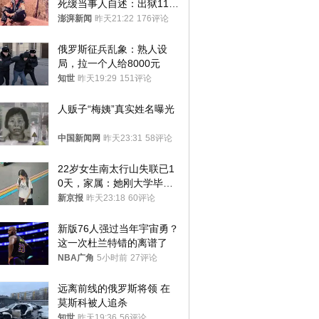
死缓当事人自述：出狱11年
间始终刻意躲避被害人家属
澎湃新闻
昨天21:22
176评论
俄罗斯征兵乱象：熟人设
局，拉一个人给8000元
知世
昨天19:29
151评论
人贩子“梅姨”真实姓名曝光
中国新闻网
昨天23:31
58评论
22岁女生南太行山失联已1
0天，家属：她刚大学毕业
想到山里旅行
新京报
昨天23:18
60评论
新版76人强过当年宇宙勇？
这一次杜兰特错的离谱了
NBA广角
5小时前
27评论
远离前线的俄罗斯将领 在
莫斯科被人追杀
知世
昨天19:36
56评论