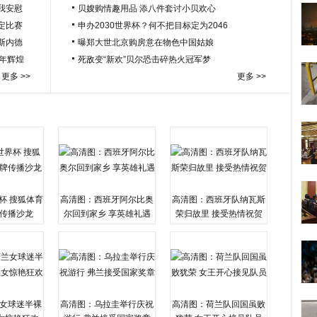
我安慰
贝嫂购情趣用品 添八件套讨小贝欢心
定比赛
申办2030世界杯？何不把目标定为2046
于斯内德
曝郑大世北京购房意在物色中国姑娘
百年辉煌
死敌变“新欢”贝尔恐击碎热火冠军梦
更多 >>
更多 >>
杯 搜狐体育
高清图：西班牙阿尔比奥
高清图：西班牙队纳瓦斯
传播沙龙
尔回到家乡 享英雄礼遇
荣归故里 接受热情祝贺
女球迷半裸
高清图：乌拉圭举行庆祝
高清图：荷兰队回国虽败