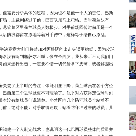
但需要分析具体的过程，因为也不是他一个人的责任。巴斯
下场，主裁判绕过了他，巴西队却马上犯错。当时荷兰队有一
，尽管禁区里荷兰球员人数极少。对手前场回传时前压是一个
队后防线都留在原地等着对手传中，这样等于给自己添乱。
半决赛意大利门将曾加对阿根廷的出击失误更糟糕，因为皮球
梅洛没有听到塞萨尔叫喊，像在圣西罗，我从来听不到我们门
将如果选择出击，一定要不惜一切代价拿下皮球，或者解围出
失去了上半时的专注，体能明显下降，荷兰球员在各个方位
。巴西第二个丢球就更不可理喻了。似乎对方获得定位球时到
根本没有给球员们说清楚。小禁区内几个防守球员全站着不
门前，绝对不能让对手取得速度，站着防守冲过来的球员，几
绕他一个人制定战术，也说明这一代巴西球员整体的质量并