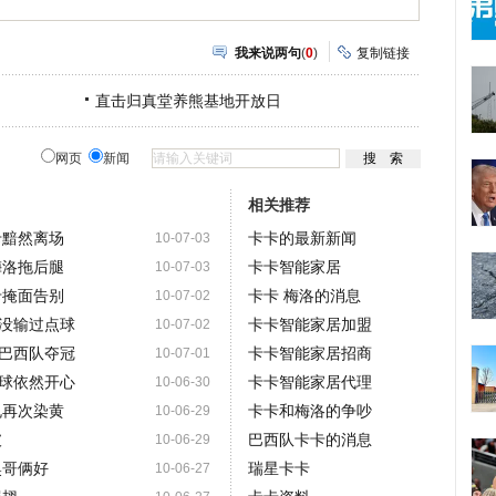
我来说两句
(
0
)
复制链接
直击归真堂养熊基地开放日
网页
新闻
相关推荐
卡黯然离场
卡卡的最新新闻
10-07-03
梅洛拖后腿
卡卡智能家居
10-07-03
卡掩面告别
卡卡 梅洛的消息
10-07-02
没输过点球
卡卡智能家居加盟
10-07-02
巴西队夺冠
卡卡智能家居招商
10-07-01
球依然开心
卡卡智能家居代理
10-06-30
规再次染黄
卡卡和梅洛的争吵
10-06-29
破
巴西队卡卡的消息
10-06-29
奥哥俩好
瑞星卡卡
10-06-27