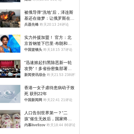
被俄导弹“洗地”后，泽连斯
基还在做梦：让俄罗斯在冬
季前求和？
兵器先锋
昨天20:13
24评论
实力外援加盟！ 官方：北
京首钢签下巴里·布朗和桑
普森
中国篮镜头
昨天18:15
37评论
“迅速掀起扫黑除恶新一轮
攻势”！多省份密集部署，
公布举报方式
新闻资讯综合
昨天21:53
238评论
香港一女子虐待患病幼子致
死 获刑22年
中国新闻网
昨天22:41
21评论
人口告别世界第一？“二
孩”催生无效后，国家终于
向住房出手了！
内幕live9zov
昨天18:44
86评论