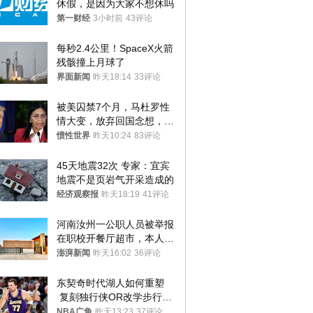
休假，是因为大家不想休吗
第一财经
3小时前
43评论
每秒2.4公里！SpaceX火箭
残骸撞上月球了
界面新闻
昨天18:14
33评论
被美囚禁7个月，马杜罗性
情大变，放弃回国念想，最
后嘱托已公开
惯性世界
昨天10:24
83评论
45天地震32次 专家：宜宾
地震不是页岩气开采造成的
经济观察报
昨天18:19
41评论
河南汝州一公职人员被举报
在职校开餐厅超市，本人回
应称“是给别人帮忙”
澎湃新闻
昨天16:02
36评论
东契奇时代湖人如何重塑
 复刻独行侠OR改学步行
者？
NBA广角
昨天13:23
37评论