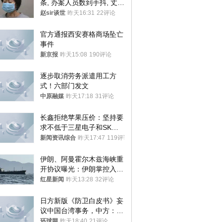
条, 办案人员数到手抖, 丈夫
受不了提前离场
赵sir谈世
昨天16:31
22评论
官方通报西安赛格商场坠亡
事件
新京报
昨天15:08
190评论
逐步取消劳务派遣用工方
式！六部门发文
中原融媒
昨天17:18
31评论
长鑫拒绝苹果压价：坚持要
求不低于三星电子和SK海
力士
新闻资讯综合
昨天17:47
119评论
伊朗、阿曼霍尔木兹海峡重
开协议曝光：伊朗掌控入湾
航道，与阿曼平分“服务费”
红星新闻
昨天13:28
32评论
日方新版《防卫白皮书》妄
议中国台湾事务，中方：强
烈不满、坚决反对，已向日
环球网
昨天18:40
21评论