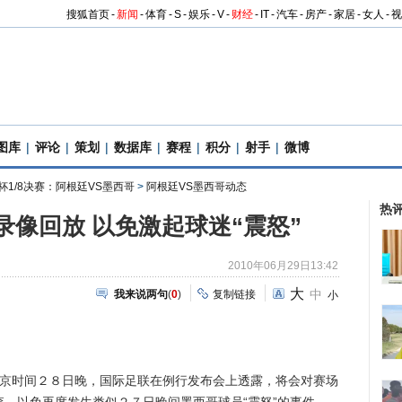
搜狐首页
-
新闻
-
体育
-
S
-
娱乐
-
V
-
财经
-
IT
-
汽车
-
房产
-
家居
-
女人
-
视
图库
|
评论
|
策划
|
数据库
|
赛程
|
积分
|
射手
|
微博
杯1/8决赛：阿根廷VS墨西哥
>
阿根廷VS墨西哥动态
热
录像回放 以免激起球迷“震怒”
2010年06月29日13:42
大
中
我来说两句
(
0
)
复制链接
小
京时间２８日晚，国际足联在例行发布会上透露，将会对赛场