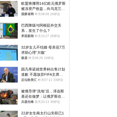
欧盟将挪用14亿欧元俄罗斯
被冻资产收益，向乌克兰提
供援助
观察者网
昨天08:09
29评论
巴西降级与阿根廷外交关
系，发生了什么？
界面新闻
昨天10:27
28评论
32岁女儿不结婚 母亲花7万
求助心理“大咖”
极昼
昨天08:29
19评论
因凡蒂诺就世界杯出售计划
道歉 不愿放弃FIFA主席职
位
足坛欧美汇
昨天07:11
33评论
被俄导弹“洗地”后，泽连斯
基还在做梦：让俄罗斯在冬
季前求和？
兵器先锋
前天20:13
39评论
22岁女生南太行山失联已1