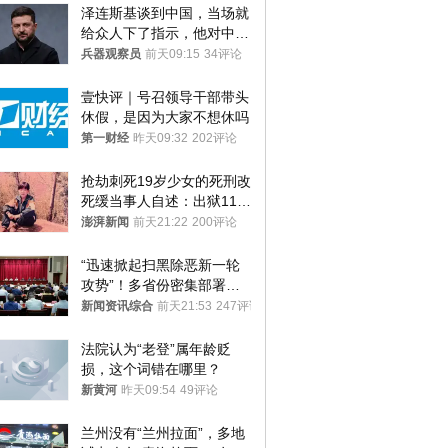
泽连斯基谈到中国，当场就
给众人下了指示，他对中国
和中乌关系，显然又有了新
兵器观察员
前天09:15
34评论
的想法
壹快评｜号召领导干部带头
休假，是因为大家不想休吗
第一财经
昨天09:32
202评论
抢劫刺死19岁少女的死刑改
死缓当事人自述：出狱11年
间始终刻意躲避被害人家属
澎湃新闻
前天21:22
200评论
“迅速掀起扫黑除恶新一轮
攻势”！多省份密集部署，
公布举报方式
新闻资讯综合
前天21:53
247评论
法院认为“老登”属年龄贬
损，这个词错在哪里？
新黄河
昨天09:54
49评论
兰州没有“兰州拉面”，多地