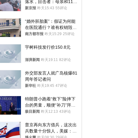
落水，目击者：母亲和11岁
儿子先后被打捞上岸
新京报
昨天15:43
55评论
“婚外胚胎案”：假证为何能
在医院通行？谁有权销毁胚
胎？
南方都市报
昨天15:29
25评论
宇树科技发行价150.8元
澎湃新闻
昨天19:11
82评论
外交部发言人就广岛核爆81
周年答记者问
新华社
昨天19:45
47评论
特朗普小跑着“救下”险摔下
台的男童，顺便“补刀”拜
登：“我可不想他像拜登一
极目新闻
昨天12:13
43评论
样摔下来”
普京再向东方借兵，这次出
兵数量十分惊人，美媒：俄
朝要动真格？
烽火菌
昨天08:30
29评论