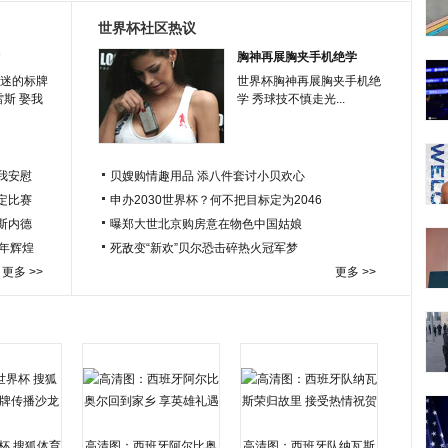
世界杯社区热议
胸神再展胸夹手机绝学
迷的标牌
世界杯胸神再展胸夹手机绝
雷斯 娶我
学 秀球技不慎走光...
我安慰
贝嫂购情趣用品 添八件套讨小贝欢心
定比赛
申办2030世界杯？何不把目标定为2046
于斯内德
曝郑大世北京购房意在物色中国姑娘
百年辉煌
死敌变“新欢”贝尔恐击碎热火冠军梦
更多 >>
更多 >>
杯 搜狐体育
高清图：西班牙阿尔比奥
高清图：西班牙队纳瓦斯