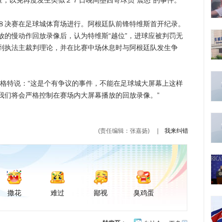
查，以免再度发生类似２７日晚间墨西哥球员“震怒”的事件。
决赛在足球城体育场进行。阿根廷队前锋特维斯首开纪录。
放的慢动作回放录像后，认为特维斯“越位”，进球应被判罚无
到执法主裁判理论，并在比赛中场休息时与阿根廷队发生争
特说：“这是个有争议的事件，不能在足球城大屏幕上这样
我们将会严格控制在赛场内大屏幕播放的回放录像。”
(责任编辑：张嘉扬)
|
我来纠错
撒花
难过
鄙视
臭鸡蛋