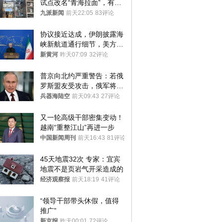
试点改名“青海拉面”，有商
家改名已两年
九派新闻
前天22:05
83评论
协议接近达成，伊朗披露海
峡新航道通行细节，美方再
提“倒计时”
新黄河
昨天07:09
32评论
普京向北约严重警告：若俄
罗斯盟友受攻击，俄军将动
用核武器保护
兵器海陆空
前天09:43
27评论
又一轮高级干部密集变动！
越南“重整江山”再进一步
中国新闻周刊
前天16:43
81评论
45天地震32次 专家：宜宾
地震不是页岩气开采造成的
经济观察报
前天18:19
41评论
“领导干部带头休假，值得
推广”
新京报
昨天00:01
72评论