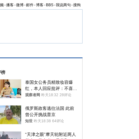
频
-
播客
-
微博
-
邮件
-
博客
-
BBS
-
我说两句
-
搜狗
评榜
泰国女公务员精致妆容爆
红，本人回应批评：不喜欢
就别看
观察者网
昨天18:32
28评论
俄罗斯政客逃往法国 此前
曾公开挑战普京
知世
昨天18:38
64评论
“天津之眼”摩天轮附近两人