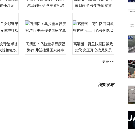
传播沙龙
尔回到家乡 享英雄礼遇
荣归故里 接受热情祝贺
女球迷半裸
高清图：乌拉圭举行庆祝
高清图：荷兰队回国虽败
女惊艳狂欢
游行 弗兰接受国家奖章
犹荣 女王开心接见队员
更多>>
我要发布