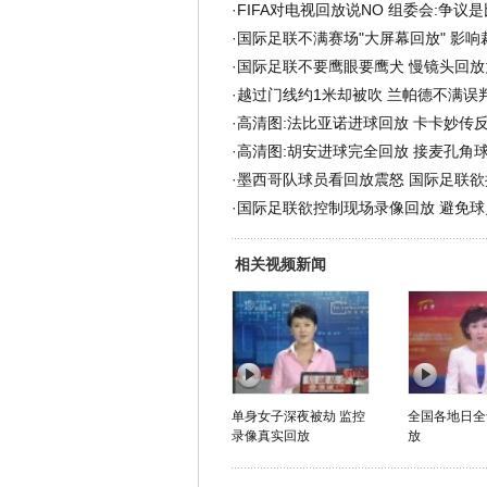
·
FIFA对电视回放说NO 组委会:争议
·
国际足联不满赛场"大屏幕回放" 影响
·
国际足联不要鹰眼要鹰犬 慢镜头回放竟
·
越过门线约1米却被吹 兰帕德不满误
·
高清图:法比亚诺进球回放 卡卡妙传
·
高清图:胡安进球完全回放 接麦孔角
·
墨西哥队球员看回放震怒 国际足联欲
·
国际足联欲控制现场录像回放 避免球
相关视频新闻
单身女子深夜被劫 监控
全国各地日全
录像真实回放
放