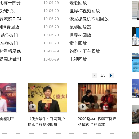
是比赛一部分
老歌回放
10-06-29
裁判判罚
世界杯视频回放
10-06-29
惹怒FIFA
索尼摄像机不能回放
10-06-29
判拒看回放
鼠标回放器
10-06-29
反越位破门
世界杯回放
10-06-29
球头槌破门
童心回放
10-06-29
控重播录像
跑跑卡丁车回放
10-06-29
员围攻裁判
电视回放
10-06-29
1/3
食精彩回
《傻女最牛》官网落户
2009赵本山搜狐官网启
搜狐全程视频回放
动仪式 全程回放