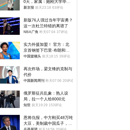
0天，家属：她刚大学毕业
想到山里旅行
新京报
前天23:18
63评论
新版76人强过当年宇宙勇？
这一次杜兰特错的离谱了
NBA广角
昨天07:04
37评论
实力外援加盟！ 官方：北
京首钢签下巴里·布朗和桑
普森
中国篮镜头
前天18:15
39评论
再次炸场，梁文锋的克制与
代价
中国新闻周刊
昨天07:06
20评论
俄罗斯征兵乱象：熟人设
局，拉一个人给8000元
知世
前天19:29
153评论
恩将仇报，中方刚买48万吨
大豆，美制裁中国瓜子，布
林肯措辞变了
兵器展望
前天16:58
20评论