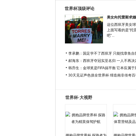
世界杯顶级评论
美女向托雷斯求婚
这位西班牙美女球
上面写着的是“托
吧”...
李承鹏：国足学不了西班牙 只能找章鱼自
郝海东：西班牙夺冠实至名归 一人不再决
韩乔生：金球奖是FIFA搞平衡 它本应属
30天见证声色俱全世界杯 缔造南非传奇
世界杯·大视野
拥抱品牌世界杯 探路者为
拥抱品牌世界