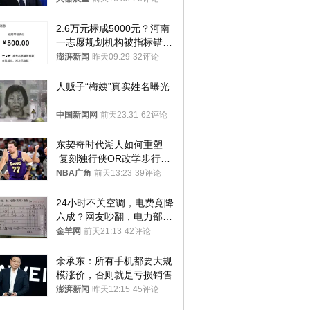
2.6万元标成5000元？河南
一志愿规划机构被指标错学
费致考生复读
澎湃新闻
昨天09:29
32评论
人贩子“梅姨”真实姓名曝光
中国新闻网
前天23:31
62评论
东契奇时代湖人如何重塑
 复刻独行侠OR改学步行
者？
NBA广角
前天13:23
39评论
24小时不关空调，电费竟降
六成？网友吵翻，电力部门
回应→
金羊网
前天21:13
42评论
余承东：所有手机都要大规
模涨价，否则就是亏损销售
澎湃新闻
昨天12:15
45评论