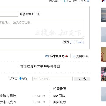
转发至：
白社会
更多
开
心
豆
网
瓣
新用户注册
[Ctrl+Enter]
我来说两句
(
0
)
复制链接
直击归真堂养熊基地开放日
网页
新闻
相关推荐
慢镜头回放
nba回放
10-06-29
放并非无先例
国际足联
10-06-29