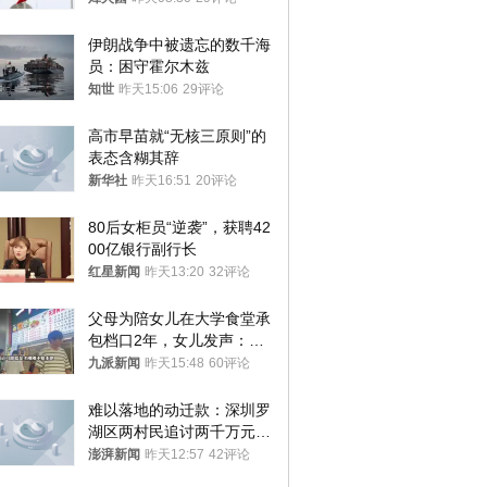
伊朗战争中被遗忘的数千海
员：困守霍尔木兹
知世
昨天15:06
29评论
高市早苗就“无核三原则”的
表态含糊其辞
新华社
昨天16:51
20评论
80后女柜员“逆袭”，获聘42
00亿银行副行长
红星新闻
昨天13:20
32评论
父母为陪女儿在大学食堂承
包档口2年，女儿发声：初
衷是为了陪伴，毕业后将不
九派新闻
昨天15:48
60评论
再营业
难以落地的动迁款：深圳罗
湖区两村民追讨两千万元动
迁款八年未果
澎湃新闻
昨天12:57
42评论