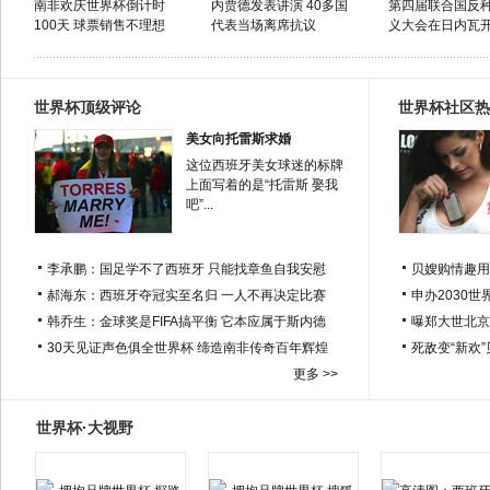
南非欢庆世界杯倒计时
内贾德发表讲演 40多国
第四届联合国反
100天 球票销售不理想
代表当场离席抗议
义大会在日内瓦
世界杯顶级评论
世界杯社区热
美女向托雷斯求婚
这位西班牙美女球迷的标牌
上面写着的是“托雷斯 娶我
吧”...
李承鹏：国足学不了西班牙 只能找章鱼自我安慰
贝嫂购情趣用
郝海东：西班牙夺冠实至名归 一人不再决定比赛
申办2030世
韩乔生：金球奖是FIFA搞平衡 它本应属于斯内德
曝郑大世北京
30天见证声色俱全世界杯 缔造南非传奇百年辉煌
死敌变“新欢
更多 >>
世界杯·大视野