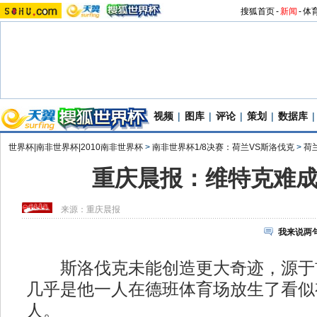
搜狐首页
-
新闻
-
体
视频
|
图库
|
评论
|
策划
|
数据库
|
世界杯|南非世界杯|2010南非世界杯
>
南非世界杯1/8决赛：荷兰VS斯洛伐克
>
荷
重庆晨报：维特克难
来源：
重庆晨报
我来说两
斯洛伐克未能创造更大奇迹，源于
几乎是他一人在德班体育场放生了看似
人。