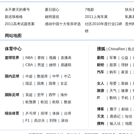
永不磨灭的番号
夏日甜心
7电影
快乐
新还珠格格
姚明退役
2011上海车展
私募
2011高考试题答案
感动中国十大母亲评选
社区2010年度行业口碑
贵州
榜
网站地图
体育中心
搜狐
|
ChinaRen
|
焦
篮球世界
|
NBA
|
赛程
|
视频
|
直播表
新闻
|
军事
|
公益
|
|
CBA
|
男篮
|
姚明
|
易建联
财经
|
股票
|
理财
|
汽车
|
购车
|
家居
|
国内足球
|
中超
|
数据库
|
中甲
|
中乙
|
国足
|
国奥
|
国青
|
女足
女人
|
母婴
|
新娘
|
旅游
|
天气
|
健康
|
国际足球
|
英超
|
意甲
|
西甲
|
海外
IT
|
数码
|
手机
|
|
欧预赛
|
欧冠
|
欧联
|
数据
博客
|
圈子
|
邮箱
|
综合体育
|
乒乓球
|
排球
|
体操
|
台球
天龙
|
鹿鼎记
|
短信
|
F1
|
高尔夫
|
刘翔
|
滚动
搜狗
|
输入法
|
地图