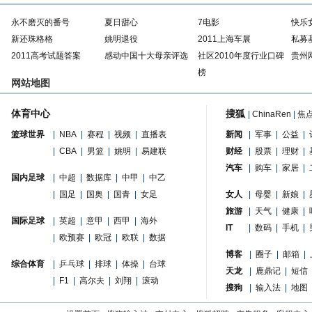
永不磨灭的番号
夏日甜心
7电影
快乐
新还珠格格
姚明退役
2011上海车展
私募
2011高考试题答案
感动中国十大母亲评选
社区2010年度行业口碑
贵州
榜
网站地图
体育中心
搜狐
|
ChinaRen
|
焦
篮球世界
|
NBA
|
赛程
|
视频
|
直播表
新闻
|
军事
|
公益
|
|
CBA
|
男篮
|
姚明
|
易建联
财经
|
股票
|
理财
|
汽车
|
购车
|
家居
|
国内足球
|
中超
|
数据库
|
中甲
|
中乙
|
国足
|
国奥
|
国青
|
女足
女人
|
母婴
|
新娘
|
旅游
|
天气
|
健康
|
国际足球
|
英超
|
意甲
|
西甲
|
海外
IT
|
数码
|
手机
|
|
欧预赛
|
欧冠
|
欧联
|
数据
博客
|
圈子
|
邮箱
|
综合体育
|
乒乓球
|
排球
|
体操
|
台球
天龙
|
鹿鼎记
|
短信
|
F1
|
高尔夫
|
刘翔
|
滚动
搜狗
|
输入法
|
地图