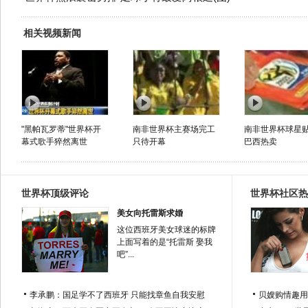
相关视频新闻
"黑帕瓦罗蒂"世界杯开
南非世界杯主赛场完工
南非世界杯球星
幕式歌手猝然离世
只待开幕
巴西热卖
世界杯顶级评论
世界杯社区热
美女向托雷斯求婚
这位西班牙美女球迷的标牌
上面写着的是“托雷斯 娶我
吧”...
李承鹏：国足学不了西班牙 只能找章鱼自我安慰
贝嫂购情趣用