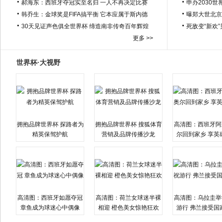
郝海东：西班牙夺冠实至名归 一人不再决定比赛
申办2030世
韩乔生：金球奖是FIFA搞平衡 它本应属于斯内德
曝郑大世北京
30天见证声色俱全世界杯 缔造南非传奇百年辉煌
死敌变“新欢
更多 >>
世界杯·大视野
拥抱品牌世界杯 探路者为
拥抱品牌世界杯 搜狐体育
高清图：西班牙阿
精英保驾护航
营销及品牌传播沙龙
尔回到家乡 享英
高清图：西班牙如愿夺冠
高清图：荷兰女球迷半裸
高清图：乌拉圭举
章鱼成为球迷心中偶像
相迎 橙色美女惊艳狂欢
游行 弗兰接受国