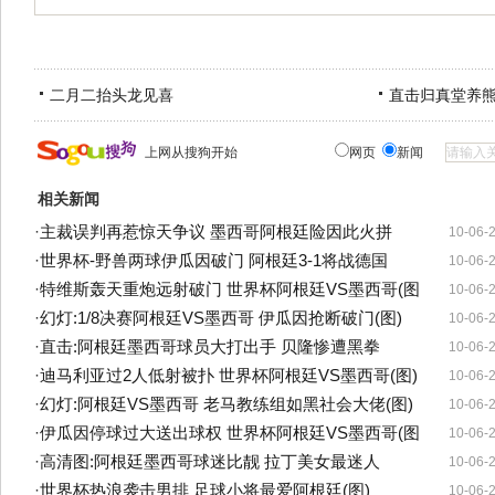
二月二抬头龙见喜
直击归真堂养
上网从搜狗开始
网页
新闻
相关新闻
·
主裁误判再惹惊天争议 墨西哥阿根廷险因此火拼
10-06-
·
世界杯-野兽两球伊瓜因破门 阿根廷3-1将战德国
10-06-
·
特维斯轰天重炮远射破门 世界杯阿根廷VS墨西哥(图
10-06-
·
幻灯:1/8决赛阿根廷VS墨西哥 伊瓜因抢断破门(图)
10-06-
·
直击:阿根廷墨西哥球员大打出手 贝隆惨遭黑拳
10-06-
·
迪马利亚过2人低射被扑 世界杯阿根廷VS墨西哥(图)
10-06-
·
幻灯:阿根廷VS墨西哥 老马教练组如黑社会大佬(图)
10-06-
·
伊瓜因停球过大送出球权 世界杯阿根廷VS墨西哥(图
10-06-
·
高清图:阿根廷墨西哥球迷比靓 拉丁美女最迷人
10-06-
·
世界杯热浪袭击男排 足球小将最爱阿根廷(图)
10-06-