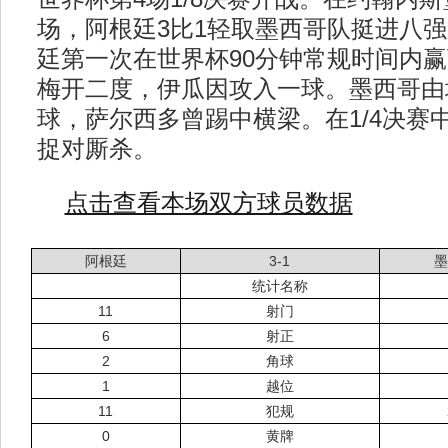
场，阿根廷3比1轻取墨西哥队挺进八强
廷第一次在世界杯90分钟常规时间内
梅开二度，伊瓜因攻入一球。墨西哥由
球，萨尔西多曾踢中横梁。在1/4决赛
捉对厮杀。
点击查看本场双方球员数据
阿根廷
3-1
墨
统计名称
11
射门
6
射正
2
角球
1
越位
11
犯规
0
黄牌