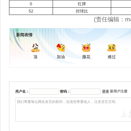
0
红牌
52
控球比
(责任编辑：maj
新闻表情
顶
加油
撒花
难过
新用户注册
用户名：
密码：