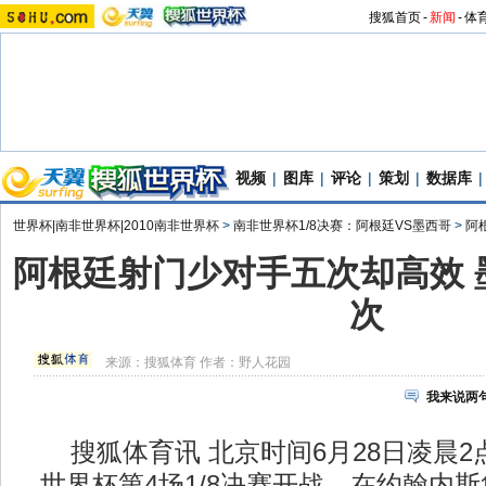
搜狐首页
-
新闻
-
体
视频
|
图库
|
评论
|
策划
|
数据库
|
世界杯|南非世界杯|2010南非世界杯
>
南非世界杯1/8决赛：阿根廷VS墨西哥
>
阿
阿根廷射门少对手五次却高效 
次
来源：
搜狐体育
作者：野人花园
我来说两
搜狐体育讯 北京时间6月28日凌晨2点
世界杯第4场1/8决赛开战。在约翰内