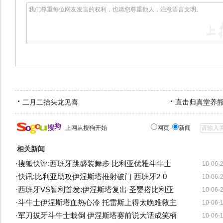
二月二抬头龙见喜
直击归真堂养
上网从搜狗开始
网页
新闻
相关新闻
·
搜狐快评:西班牙跳盛装舞步 比利亚优雅斗牛士
10-06-
·
快讯:比利亚助攻伊涅斯塔推射破门 西班牙2-0
10-06-
·
西班牙VS智利首发:伊涅斯塔复出 圣婴搭比利亚
10-06-
·
斗牛士伊涅斯塔血热心冷 托雷斯上得太晚难救主
10-06-
·
军刀拔牙斗牛士栽倒 伊涅斯塔赛前说大话成笑柄
10-06-