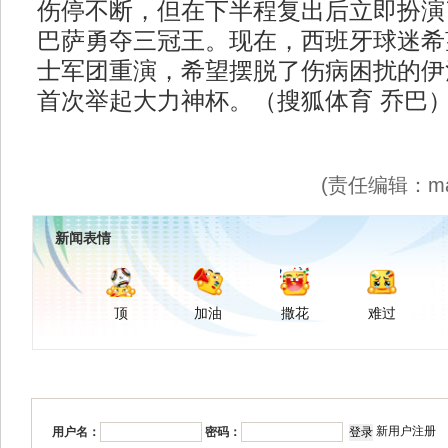
伤停不断，但在下半程复出后立即扮演
巴萨勇夺三冠王。现在，西班牙球迷希
士军团重演，希望摆脱了伤病困扰的伊
首次举起大力神杯。（搜狐体育 乔巴
(责任编辑：maj
新闻表情
顶
加油
撒花
难过
新用户注册
用户名：
密码：