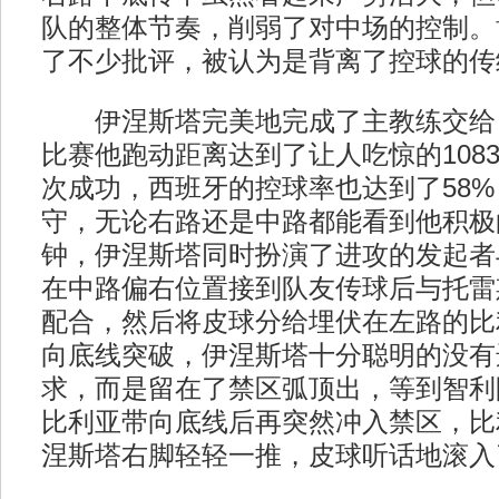
队的整体节奏，削弱了对中场的控制。
了不少批评，被认为是背离了控球的传
伊涅斯塔完美地完成了主教练交给
比赛他跑动距离达到了让人吃惊的1083
次成功，西班牙的控球率也达到了58
守，无论右路还是中路都能看到他积极
钟，伊涅斯塔同时扮演了进攻的发起者
在中路偏右位置接到队友传球后与托雷
配合，然后将皮球分给埋伏在左路的比
向底线突破，伊涅斯塔十分聪明的没有
求，而是留在了禁区弧顶出，等到智利
比利亚带向底线后再突然冲入禁区，比
涅斯塔右脚轻轻一推，皮球听话地滚入