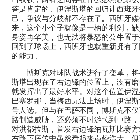
答是肯定的。伊涅斯塔的回归让西班牙
己，争议与分歧都不存在了。西班牙媒
来，这个小个子就像是一柄的利剑，缺
身姿再华美，也无法将暴怒的公牛置于
回到了球场上，西班牙也就重新拥有了
的能力。
博斯克对球队战术进行了变革，将45
斯塔出现在了右边锋的位置上，没有磨
就发挥出了最好水平。对这个位置伊涅
巴塞罗那，当梅西无法上场时，伊涅斯
号人选。但与在巴萨不同，博斯克不仅
路制造威胁，还必须不时游弋到中路，
对洪都拉斯，首发右边锋纳瓦斯比赛方
右路下底传中虽然看起来声势浩大，但