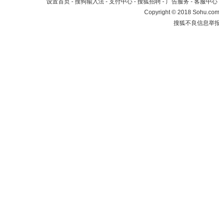
设置首页
-
搜狗输入法
-
支付中心
-
搜狐招聘
-
广告服务
-
客服中心
Copyright
©
2018 Sohu.com 
搜狐不良信息举