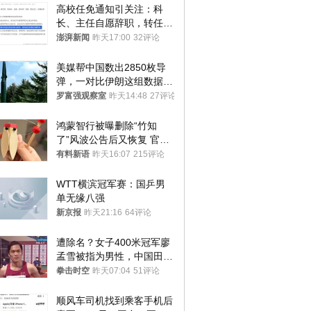
高校任免通知引关注：科
长、主任自愿辞职，转任思
政辅导员
澎湃新闻
昨天17:00
32评论
美媒帮中国数出2850枚导
弹，一对比伊朗这组数据，
发现出大事了
罗富强观察室
昨天14:48
27评论
鸿蒙智行被曝删除“竹知
了”风波公告后又恢复 官媒
曾力挺：劝华为要大度的，
有料新语
昨天16:07
215评论
你们适不适合？
WTT横滨冠军赛：国乒男
单无缘八强
新京报
昨天21:16
64评论
遭除名？女子400米冠军廖
孟雪被指为男性，中国田协
默不作声
拳击时空
昨天07:04
51评论
顺风车司机找到乘客手机后