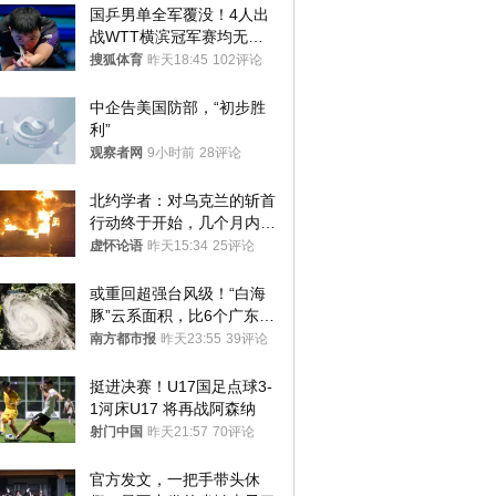
国乒男单全军覆没！4人出
战WTT横滨冠军赛均无缘
八强
搜狐体育
昨天18:45
102评论
中企告美国防部，“初步胜
利”
观察者网
9小时前
28评论
北约学者：对乌克兰的斩首
行动终于开始，几个月内乌
将投降
虚怀论语
昨天15:34
25评论
或重回超强台风级！“白海
豚”云系面积，比6个广东还
大！深圳官方：注意这件事
南方都市报
昨天23:55
39评论
挺进决赛！U17国足点球3-
1河床U17 将再战阿森纳
射门中国
昨天21:57
70评论
官方发文，一把手带头休