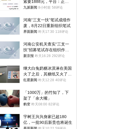
索要1888元，平台：正和
司机沟通协商
九派新闻
8小时前
58评论
河南“三支一扶”笔试成绩作
废，8月22日重新组织笔试
界面新闻
昨天17:30
118评论
河南公安机关查实“三支一
扶”招募笔试存在组织作弊
犯罪行为
新京报
昨天16:28
292评论
继大白兔奶糖冰淇淋在美国
火了之后，其糖纸又火了！
海外博主盛赞：平面设计经
红星新闻
昨天12:28
40评论
典之作
「1000万」的竹知了，下
架了「余大嘴」
豹变
昨天08:00
82评论
宇树王兴兴身家已超180
亿，一批90后新贵也将诞生
界面新闻
昨天10:22
59评论