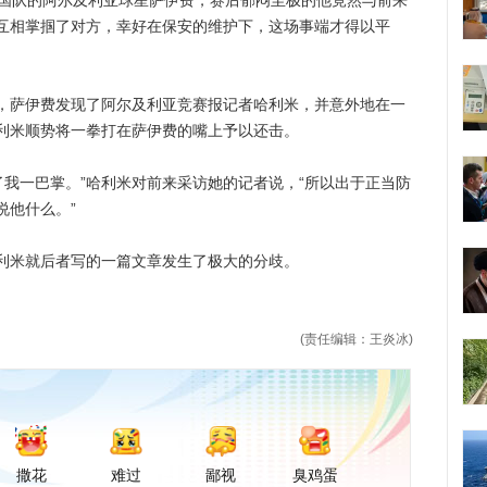
国队的阿尔及利亚球星萨伊费，赛后郁闷至极的他竟然与前来
互相掌掴了对方，幸好在保安的维护下，这场事端才得以平
萨伊费发现了阿尔及利亚竞赛报记者哈利米，并意外地在一
利米顺势将一拳打在萨伊费的嘴上予以还击。
我一巴掌。”哈利米对前来采访她的记者说，“所以出于正当防
说他什么。”
米就后者写的一篇文章发生了极大的分歧。
(责任编辑：王炎冰)
撒花
难过
鄙视
臭鸡蛋