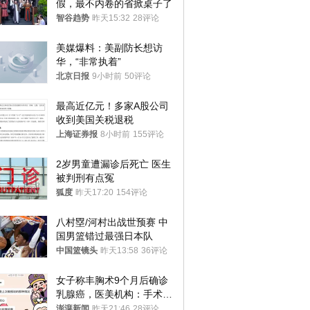
假，最不内卷的省掀桌子了
智谷趋势
昨天15:32
28评论
美媒爆料：美副防长想访
华，“非常执着”
北京日报
9小时前
50评论
最高近亿元！多家A股公司
收到美国关税退税
上海证券报
8小时前
155评论
2岁男童遭漏诊后死亡 医生
被判刑有点冤
狐度
昨天17:20
154评论
八村塁/河村出战世预赛 中
国男篮错过最强日本队
中国篮镜头
昨天13:58
36评论
女子称丰胸术9个月后确诊
乳腺癌，医美机构：手术不
可能引发癌症，建议走司法
澎湃新闻
昨天21:46
28评论