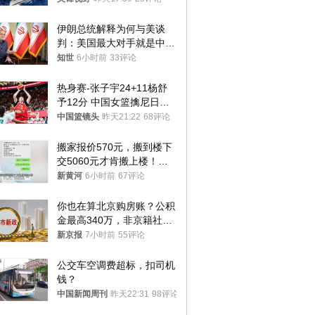
伊朗总统解释为何与美谈
判：美国最大对手就是中
国，但他们也在对话
知世
6小时前
33评论
热身赛-张子宇24+11杨舒
予12分 中国女篮擒尼日利
亚
中国篮镜头
昨天21:22
68评论
搬家报价570元，搬到楼下
交5060元才肯搬上楼！女
子傻眼了……
新黄河
6小时前
67评论
你也在算北京购房账？公积
金最高340万，非京籍社保
1年
新京报
7小时前
55评论
公交车空调费超标，扣司机
钱？
中国新闻周刊
昨天22:31
98评论