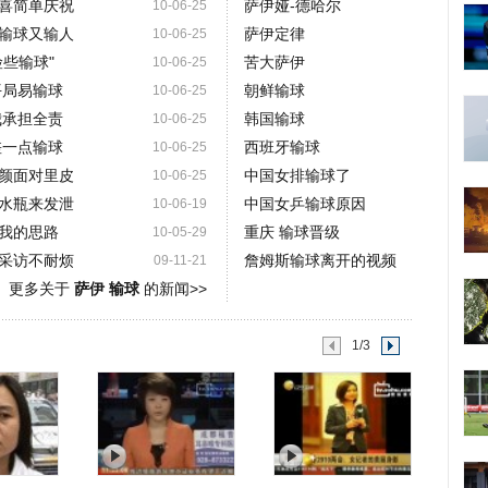
喜简单庆祝
萨伊娅-德哈尔
10-06-25
输球又输人
萨伊定律
10-06-25
些输球"
苦大萨伊
10-06-25
平局易输球
朝鲜输球
10-06-25
我承担全责
韩国输球
10-06-25
差一点输球
西班牙输球
10-06-25
颜面对里皮
中国女排输球了
10-06-25
水瓶来发泄
中国女乒输球原因
10-06-19
我的思路
重庆 输球晋级
10-05-29
采访不耐烦
詹姆斯输球离开的视频
09-11-21
更多关于
萨伊 输球
的新闻>>
1/3