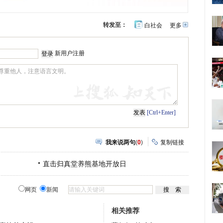
转发至：
白社会
更多
开
心
豆
网
瓣
新用户注册
[Ctrl+Enter]
我来说两句
(
0
)
复制链接
直击归真堂养熊基地开放日
网页
新闻
相关推荐