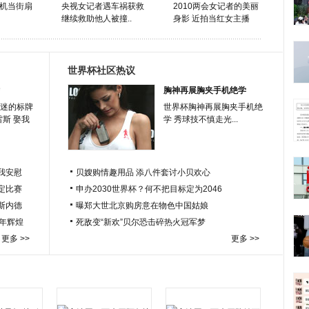
机当街扇
央视女记者遇车祸获救
2010两会女记者的美丽
继续救助他人被撞..
身影 近拍当红女主播
世界杯社区热议
胸神再展胸夹手机绝学
迷的标牌
世界杯胸神再展胸夹手机绝
雷斯 娶我
学 秀球技不慎走光...
我安慰
贝嫂购情趣用品 添八件套讨小贝欢心
定比赛
申办2030世界杯？何不把目标定为2046
于斯内德
曝郑大世北京购房意在物色中国姑娘
百年辉煌
死敌变“新欢”贝尔恐击碎热火冠军梦
更多 >>
更多 >>