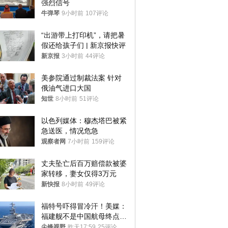
强烈信号
牛弹琴
9小时前
107评论
“出游带上打印机”，请把暑
假还给孩子们 | 新京报快评
新京报
3小时前
44评论
美参院通过制裁法案 针对
俄油气进口大国
知世
8小时前
51评论
以色列媒体：穆杰塔巴被紧
急送医，情况危急
观察者网
7小时前
159评论
丈夫坠亡后百万赔偿款被婆
家转移，妻女仅得3万元
新快报
8小时前
49评论
福特号吓得冒冷汗！美媒：
福建舰不是中国航母终点，
而是新起点！
尖锋视野
昨天17:59
25评论