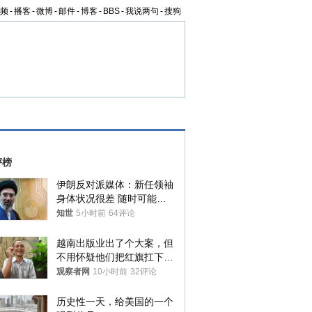
频
-
播客
-
微博
-
邮件
-
博客
-
BBS
-
我说两句
-
搜狗
评榜
伊朗反对派媒体：新任领袖
身体状况很差 随时可能离
世
知世
5小时前
64评论
越南出版业出了个大案，但
不用怀疑他们把红旗扛下去
的决心
观察者网
10小时前
32评论
历史性一天，给美国的一个