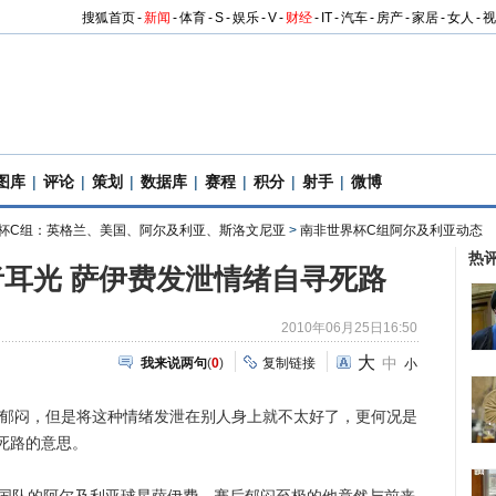
搜狐首页
-
新闻
-
体育
-
S
-
娱乐
-
V
-
财经
-
IT
-
汽车
-
房产
-
家居
-
女人
-
视
图库
|
评论
|
策划
|
数据库
|
赛程
|
积分
|
射手
|
微博
杯C组：英格兰、美国、阿尔及利亚、斯洛文尼亚
>
南非世界杯C组阿尔及利亚动态
热
耳光 萨伊费发泄情绪自寻死路
2010年06月25日16:50
大
中
我来说两句
(
0
)
复制链接
小
郁闷，但是将这种情绪发泄在别人身上就不太好了，更何况是
死路的意思。