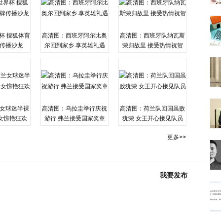
杯 搜狐体育
高清图：西班牙阿尔比奥
高清图：西班牙队纳瓦斯
传播沙龙
尔回到家乡 享英雄礼遇
荣归故里 接受热情祝贺
女球迷半裸
高清图：乌拉圭举行庆祝
高清图：荷兰队回国虽败
女惊艳狂欢
游行 弗兰接受国家奖章
犹荣 女王开心接见队员
更多>>
我要发布