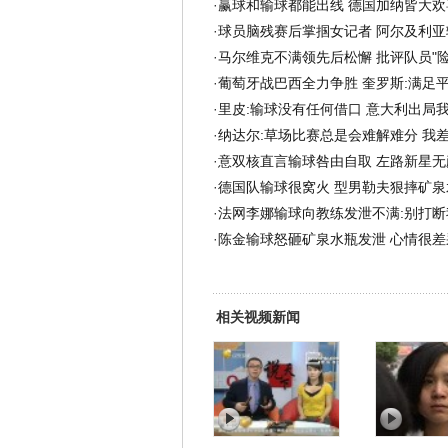
·
赢球和输球都能出线 德国加纳皆大欢
·
球员脑残赛后掌掴女记者 阿尔及利亚
·
马尔维克不满领先后松懈 批评队员"险
·
葡萄牙战巴西全力争胜 奎罗斯:满足
·
里皮:输球没有任何借口 意大利出局
·
纳达尔:草场比赛总是会难解难分 我
·
意双核直言输球咎由自取 左路新星无
·
德国队输球很窝火 型男勒夫狠摔矿泉
·
法网李娜输球向教练发泄不满:别打断
·
陈金输球怒砸矿泉水瓶发泄 心情很差
相关视频新闻