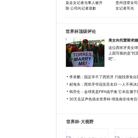
架走女记者当事人被开
贵州违章女司
除 公司向记者道歉
女记者耳光
世界杯顶级评论
美女向托雷斯求婚
这位西班牙美女球
上面写着的是“托
吧”...
李承鹏：国足学不了西班牙 只能找章鱼自
郝海东：西班牙夺冠实至名归 一人不再决
韩乔生：金球奖是FIFA搞平衡 它本应属
30天见证声色俱全世界杯 缔造南非传奇
世界杯·大视野