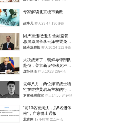
途径
专家解读北京楼市新政
政事儿
昨天23:47
130评论
因严重违纪违法 金融监管
总局原局长李云泽被罢免全
国人大代表
经济观察报
昨天16:24
112评论
大决战来了，朝鲜导弹部队
赴俄，普京新设特殊兵种，
76岁老将扛旗
虚怀论语
昨天10:28
28评论
去年八月，两位海警战士牺
牲在维护黄岩岛主权的行动
中
罗富强观察室
昨天14:55
84评论
“前13名被淘汰，后5名进体
检”，广东佛山通报
北青网
17小时前
211评论